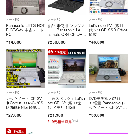
ノートPC
ノートPC
ノートPC
Panasonic LET'S NOT
新品 未使用 レッツノ
Let's note FV1 第11世
E CF-SV9 中古ノート
ート Panasonic Le
代i5 16GB SSD Office
PC
t's note QR4 CF-QR4
搭載
KDNCR ブラック
¥14,800
¥258,000
¥46,000
1%還元
ノートPC
ノートPC
ノートPC
レッツノート CF-SV1
「高スペック」Let's n
DVDモデル＞0711
◆Core i5-1145G7/SS
ote CF-LV1 第 11世
3 軽量 Panasonic レ
D 256G/16G/軽量/電
代 メモリ 16GB
ッツノート CF-SV1 N
池長持ち/カメラ◆Win
VMe 16GB/256GB 第
¥27,000
¥21,900
¥33,000
dows11
11世代
(1%)
219円相当還元
3%還元