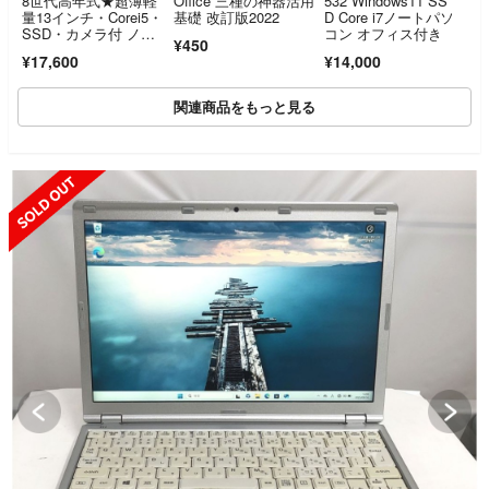
8世代高年式★超薄軽
Office 三種の神器活用
532 Windows11 SS
量13インチ・Corei5・
基礎 改訂版2022
D Core i7ノートパソ
SSD・カメラ付 ノー
コン オフィス付き
¥450
トパソコン
¥17,600
¥14,000
関連商品をもっと見る
SOLD OUT