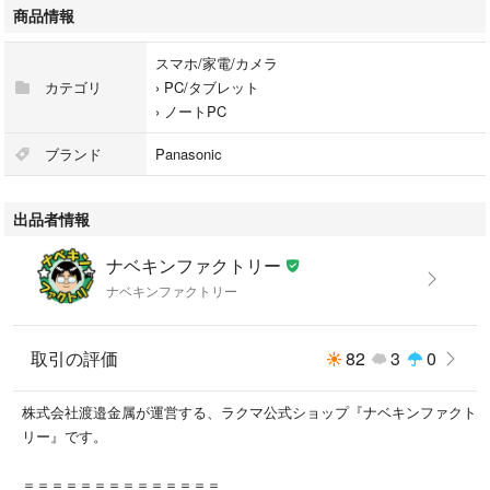
商品情報
＜ビデオカード＞
CPU内蔵(Intel(R) HD Graphics 620)
スマホ/家電/カメラ
カテゴリ
›
PC/タブレット
＜モニターサイズ＞
›
ノートPC
12.1インチ
ブランド
Panasonic
＜最大解像度＞
1920×1200(WUXGA)）
出品者情報
＜モニター出力＞
ナベキンファクトリー
アナログVGA（D-Sub15ピン）
ナベキンファクトリー
HDMI
＜LAN＞
取引の評価
82
3
0
有線LAN・無線LAN
株式会社渡邉金属が運営する、ラクマ公式ショップ『ナベキンファクト
＜USB3.0＞
リー』です。
3ポート
＝＝＝＝＝＝＝＝＝＝＝＝＝＝
＜Bluetooth＞