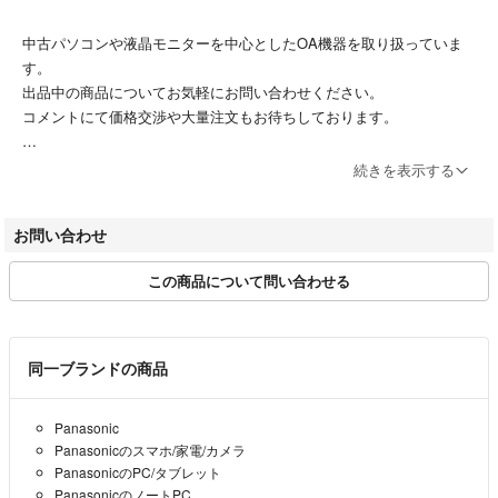
あり(動作確認済み)
中古パソコンや液晶モニターを中心としたOA機器を取り扱っていま
す。
＜WEBカメラ＞
出品中の商品についてお気軽にお問い合わせください。
あり（動作確認済み）
コメントにて価格交渉や大量注文もお待ちしております。
＜バッテリー状態＞
土日祝は休業日となっております。
中古パソコンですので、バッテリーの使用頻度は不明です。
続きを表示する
休業日期間中にご購入いただいた場合や、お問い合わせなどに関して
バッテリー駆動での使用は可能ですが、使用時間は分かりかねます。
は、翌営業日より順次行ってまいります。
お問い合わせ
ご購入いただいたお客様には大変ご迷惑をおかけいたしますが、何卒ご
＜ACアダプタについて＞
理解のほどよろしくお願いいたします。
起動及び再起動等を行った際、『製品に同梱されているACアダプターを
この商品について問い合わせる
ご使用ください。』のメッセージが表示される場合があります。(画像あ
お問い合わせご相談は下記アドレスへメールをお願いします。
り)
※長期休暇や臨時休業を除き原則5営業日以内には返信いたします。
パソコン使用には問題ありませんので、メッセージの指示に従って下さ
drumchiper@yahoo.co.jp
い。
同一ブランドの商品
＜OS＞
Panasonic
＝＝＝＝＝＝＝＝＝＝＝＝＝＝
Windows 11 Pro 64bit
Panasonicのスマホ/家電/カメラ
PanasonicのPC/タブレット
こちらのアカウントはラクマ公式パートナーの株式会社渡邉金属(ナベ
＜特記事項＞
PanasonicのノートPC