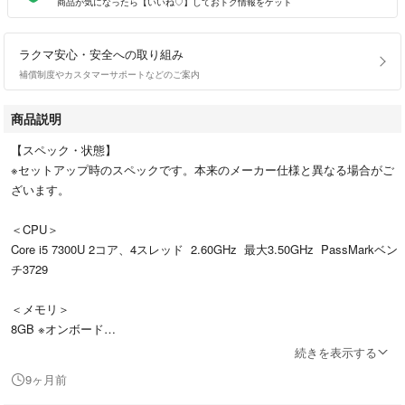
商品が気になったら【いいね♡】しておトク情報をゲット
ラクマ安心・安全への取り組み
補償制度やカスタマーサポートなどのご案内
商品説明
【スペック・状態】
※セットアップ時のスペックです。本来のメーカー仕様と異なる場合がご
ざいます。
＜CPU＞
Core i5 7300U 2コア、4スレッド 2.60GHz 最大3.50GHz PassMarkベン
チ3729
＜メモリ＞
8GB ※オンボード
続きを表示する
＜HDD＞
9ヶ月前
中古SSD M.2 SATA128GB