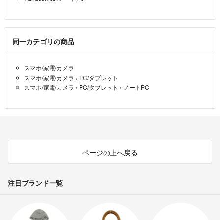
キンファクトリー)によって運営されています。
中古品の為、外装のすり傷・当て傷・塗装の剥がれ、キーボードのテカ
▼特商法
リ・擦れ・色焼け、液晶画面の小さなキズ・輝点・白モヤ、シールの擦
https://fril.jp/ts/official/law/a014/
れ・剥がれなどがありますが、気になさらなければ問題なくご使用いただ
▼返品特約
けます。
同一カテゴリの商品
https://fril.jp/ts/official/law/a014/#return_policy
複数在庫品の為、同等品をお送りしますが、
・ゴム足が無い場合があります。
スマホ/家電/カメラ
・細かなキズなどが写真と異なる場合があります。
スマホ/家電/カメラ
›
PC/タブレット
スマホ/家電/カメラ
›
PC/タブレット
›
ノートPC
【保証について】
こちらの商品は、到着後1週間の保証がございます。
お届けは通常宅配便を利用します。
※沖縄・離島の方は場合によっては船便となり予定配送日より遅れる場合
がございます。ご了承願います。
ページの上へ戻る
【外観について】
使用に伴うシール跡や細かな傷など、ある場合がございます。
予めご了承ください。
注目ブランド一覧
【領収書】
公式ショップですので、領収書のご対応いたします！