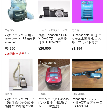
アイロン
コンパクトデジタルカメラ
その他
パナソニック 衣類ス
良品 Panasonic LUMI
★Panasonic 単3形ニ
チーマー NI-FS60A P
X DMC-TZ70 充電器
ッケル水素電池 エネ
anasonic
付き ARYM6370
ループ ライトモデ
ル eneloop lite 【BK-3
¥6,860
¥26,900
¥1,180
LCD/4H】
(3%)
205円相当還元
掃除機
炊飯器
PC周辺機器
パナソニック MC-PK
パナソニック Panaso
Panasonic レッツノー
16G-N 紙パック式掃
nic 炊飯器 IH炊飯ジ
ト用 ACアダプター C
除機 2015年製 260623
ャー IH炊飯器
F-AA65D2A