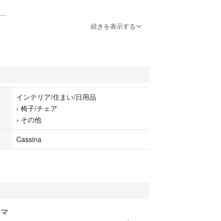
続きを表示する
m
ですので、多少の誤差はご了承ください。
ブランド「ALIAS」の椅子です。
インテリア/住まい/日用品
›
椅子/チェア
ますが、非常にスタイリッシュで、計算された曲線
›
その他
Cassina
像に載せた、背もたれ部分の1×1cm程度のスレや、
等はありますが、それ以外は特に気になるような傷
かと思います。
は個人的な主観となりますので、ご理解いただける
ます。
エマ