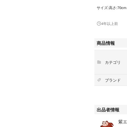
サイズ:高さ:70cm
幅:67cm
奥行:58c
4年以上前
いずれも素人採寸
商品情報
カッシーナの傘下
カテゴリ
シンプルではあり
が美しいです。
ブランド
状態は、最後の画
その他細かいスレ
や汚れもなく美品
出品者情報
ただし、この辺り
方のみお願い致し
紫