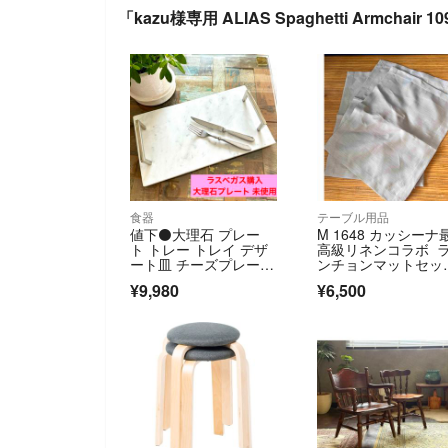
「kazu様専用 ALIAS Spaghetti Armchai
食器
テーブル用品
値下⚫️大理石 プレー
M 1648 カッシーナ
ト トレー トレイ デザ
高級リネンコラボ 
ート皿 チーズプレー
ンチョンマットセッ
ト 皿 大理石プレート
ト マルチクロス
¥9,980
¥6,500