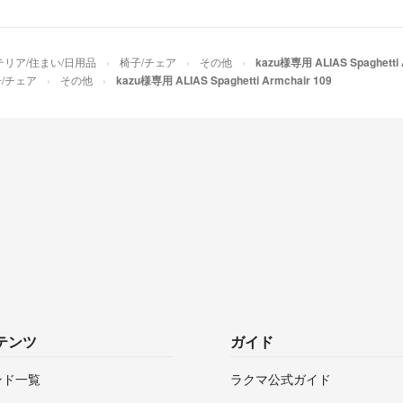
テリア/住まい/日用品
椅子/チェア
その他
kazu様専用 ALIAS Spaghetti 
/チェア
その他
kazu様専用 ALIAS Spaghetti Armchair 109
テンツ
ガイド
ンド一覧
ラクマ公式ガイド