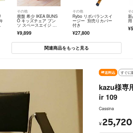
その他
その他
そ
騨
廃盤 希少 IKEA BUNS
Rybo リボバランスイ
新
キ
Ö キッズチェア ブン
ージー 別売りカバー
用
ソ スペースエイジ レ
付き
¥5
ッド
¥9,899
¥27,800
関連商品をもっと見る
SOLD OUT
送料込
すぐに
kazu様専用 
ir 109
Cassina
25,720
¥