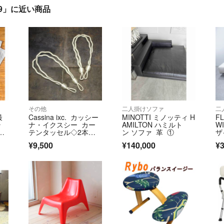
r 109」に近い商品
その他
二人掛けソファ
二
最
Cassina ixc. カッシー
MINOTTI ミノッティ H
F
ラ
ナ・イクスシー カー
AMILTON ハミルト
W
テンタッセル◇2本セ
ン ソファ 革 ①
ザイ
ット
e
¥9,500
¥140,000
¥3
ッ