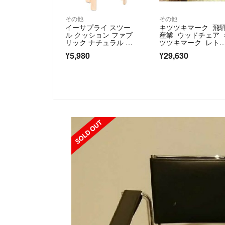
その他
その他
イーサプライ スツー
キツツキマーク 飛
ル クッション ファブ
産業 ウッドチェア 
リック ナチュラル ス
ツツキマーク レト
タッキング 丸椅子 完
ロ 2脚セット nG
¥5,980
¥29,630
成品 2脚セット ブラッ
ク
SOLD OUT