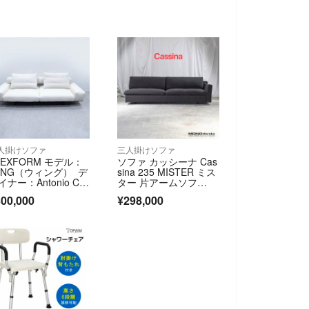
人掛けソファ
三人掛けソファ
LEXFORM モデル：
ソファ カッシーナ Cas
ING（ウィング） デ
sina 235 MISTER ミス
ナー：Antonio Citt
ター 片アームソフ
rio（アントニオ・チ
ァ ナロウアーム ◆東
00,000
¥298,000
テリオ）
京都内限定配送◆ ファ
ブリック フェザークッ
ション フィリップスタ
ルク イタリアモダ
ン シンプル ラグジュ
アリー ミニマル デザ
イナーズ家具