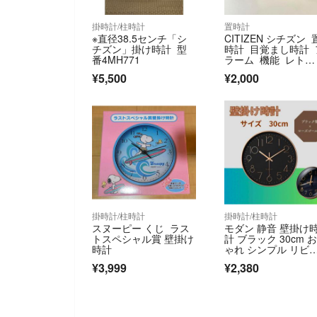
掛時計/柱時計
置時計
※直径38.5センチ「シ
CITIZEN シチズン 
チズン」掛け時計 型
時計 目覚まし時計 
番4MH771
ラーム 機能 レト
ロ 茶色
¥5,500
¥2,000
掛時計/柱時計
掛時計/柱時計
スヌーピー くじ ラス
モダン 静音 壁掛け
トスペシャル賞 壁掛け
計 ブラック 30cm 
時計
ゃれ シンプル リビ
グ 寝室
¥3,999
¥2,380