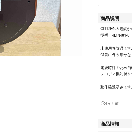
商品説明
CITIZENの電
型番：4MN481-0
未使用保管品です
保管に伴う細かな
電波時計のため自
メロディ機能付き
動作確認済みです
中古電池をお付け
す。
4ヶ月前
商品情報