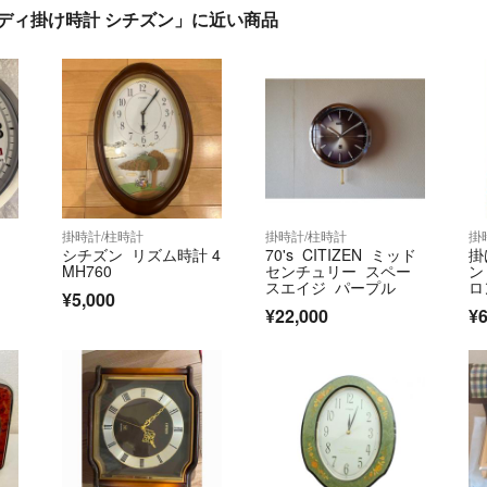
0 メロディ掛け時計 シチズン」に近い商品
掛時計/柱時計
掛時計/柱時計
掛
シチズン リズム時計 4
70's CITIZEN ミッド
掛
MH760
センチュリー スペー
ン
スエイジ パープル
ロ
¥5,000
ン
¥22,000
¥6