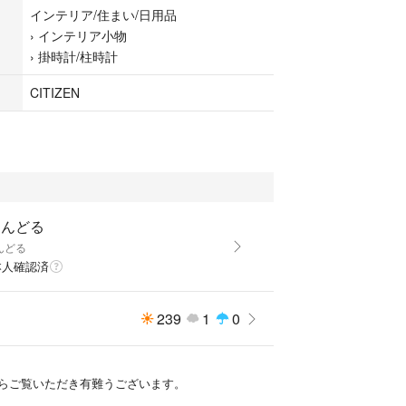
インテリア/住まい/日用品
›
インテリア小物
›
掛時計/柱時計
CITIZEN
りんどる
んどる
本人確認済
239
1
0
らご覧いただき有難うございます。