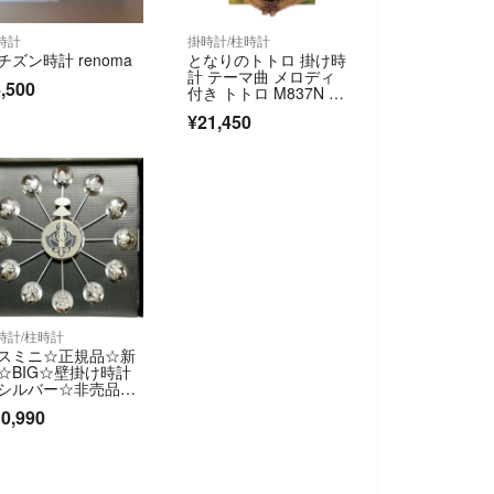
時計
掛時計/柱時計
チズン時計 renoma
となりのトトロ 掛け時
計 テーマ曲 メロディ
,500
付き トトロ M837N 箱
付き
¥21,450
時計/柱時計
スミニ☆正規品☆新
☆BIG☆壁掛け時計
シルバー☆非売品☆
ステリックミニ☆HY
0,990
ERIC MINI