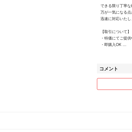
できる限り丁寧な
万が一気になる点
迅速に対応いたし
【取引について
・特価にてご提供
・即購入OK
・コメント中でも
・一部海外製品を
・お取り置き・お
コメント
・レンタルUPコ
・北海道からの発
あります
お顔の見えないお
安心で気持ちの良
どうぞよろしくお
古物営業許可証
北海道公安委員会 第