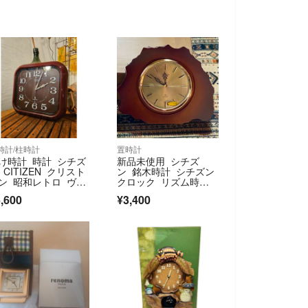
時計/柱時計
置時計
け時計 時計 シチズ
新品未使用 シチズ
 CITIZEN クリスト
ン 銘木時計 シチズン
ン 昭和レトロ ヴィ
クロック リズム時計
テージ
工業 カエデ材使用
,600
¥3,400