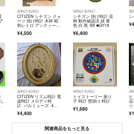
掛時計/柱時計
掛時計/柱時計
置
置
CITIZEN シチズン クォ
シチズン 掛け時計 花
シ
ア
ーツ 掛け時計 木枠 昭
柄 動作確認済 緑 黄
¥4
和レトロ アンティーク
色 白 黒 /MI ■GY18
調
¥4,500
¥6,400
掛時計/柱時計
掛時計/柱時計
掛
時
CITIZEN リズム時計 電
トイストーリー 振り
ヒ
おし
波時計 メロディ時
子 時計 壁掛け 時計
品
ン
計 パルミューズ 4MN
☆
¥1,680
474
ヒ
¥4,400
¥1
ST
関連商品をもっと見る