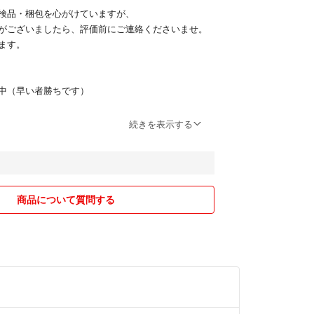
検品・梱包を心がけていますが、
がございましたら、評価前にご連絡くださいませ。
ます。
】
中（早い者勝ちです）
購入者様優先です
続きを表示する
含みます。完璧をお求めの方はご遠慮ください
値下げは基本的に不可となります
ミックは管理シールあり
送のため、地域により到着まで5〜7日かかる場合が
商品について質問する
取引だからこそ、
い対応を大切にしております＊
願いいたします。
13408001578号