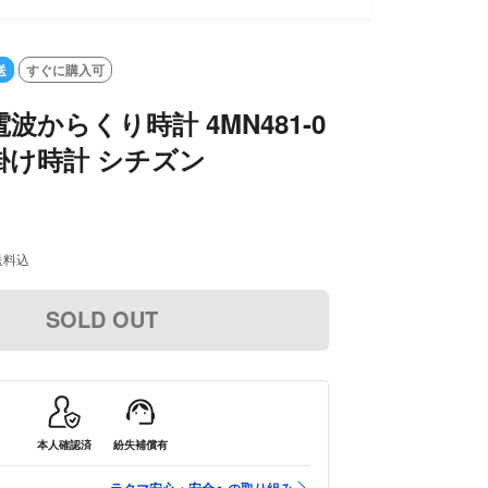
送
すぐに購入可
N 電波からくり時計 4MN481-0
掛け時計 シチズン
送料込
SOLD OUT
本人確認済
紛失補償有