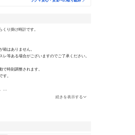
ラクマ安心・安全への取り組み
波からくり掛け時計です。
が箱はありません。
スレ等ある場合がございますのでご了承ください。
動で時刻調整されます。
です。
。
して発送致しますので到着後すぐご使用いただけま
続きを表示する