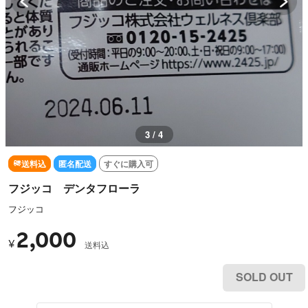
3 / 4
送料込
匿名配送
すぐに購入可
フジッコ デンタフローラ
フジッコ
2,000
¥
送料込
SOLD OUT