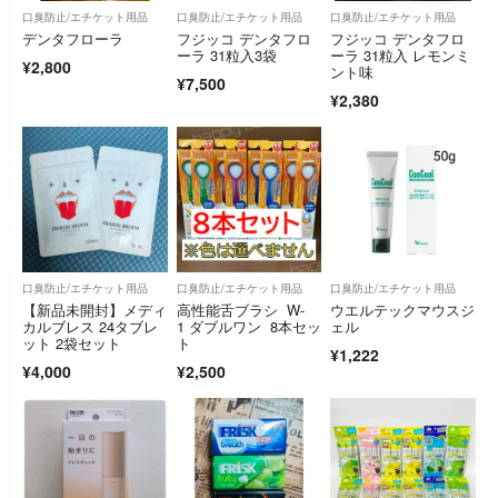
口臭防止/エチケット用品
口臭防止/エチケット用品
口臭防止/エチケット用品
デンタフローラ
フジッコ デンタフロ
フジッコ デンタフロ
ーラ 31粒入3袋
ーラ 31粒入 レモンミ
¥2,800
ント味
¥7,500
¥2,380
口臭防止/エチケット用品
口臭防止/エチケット用品
口臭防止/エチケット用品
【新品未開封】メディ
高性能舌ブラシ W-
ウエルテックマウスジ
カルブレス 24タブレ
1 ダブルワン 8本セッ
ェル
ット 2袋セット
ト
¥1,222
¥4,000
¥2,500