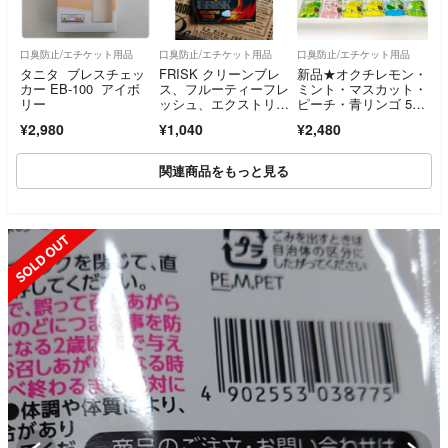
口臭防止/エチケット用品
口臭防止/エチケット用品
口臭防止/エチケット用品
タニタ ブレスチェッ
FRISK クリーンブレ
新品★オクチレモン・
カー EB-100 アイボ
ス、フルーティーフレ
ミント・マスカット・
リー
ッシュ、エクストリー
ピーチ・青リンゴ 5
ムブラック
種 60本
¥2,980
¥1,040
¥2,480
関連商品をもっと見る
SOLD OUT