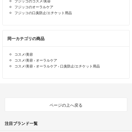
フジッコのコスメ/美容
値下げ交渉は金額を提示ください。
フジッコのオーラルケア
大幅な値下げはお断りいたします🙇
フジッコの口臭防止/エチケット用品
まとめ買い以外、専用にしません。
取り置きしません。
商品説明に記載が無い場合のバラ売りは行っていません。
同一カテゴリの商品
受け取り評価は商品到着日から2日以内にお願いいたします。遅れる時
コスメ/美容
は事前に取引メッセージでお知らせください。
コスメ/美容
›
オーラルケア
コスメ/美容
›
オーラルケア
›
口臭防止/エチケット用品
評価しない、支払わずキャンセル、コメント逃げなど、今後の取引に不
安を感じる人はブロックします。
家に猫がいます(大事なので2回)。
猫アレルギーや毛などが気になる方は購入をお控えください。
猫の毛は取っても取っても湧いてくるものですから……いや、ホン
ページの上へ戻る
ト……(ΦωΦ)
注目ブランド一覧