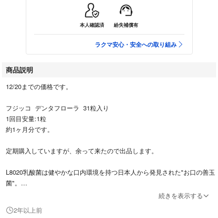
本人確認済
紛失補償有
ラクマ安心・安全への取り組み
商品説明
12/20までの価格です。
フジッコ デンタフローラ 31粒入り
1回目安量:1粒
約1ヶ月分です。
定期購入していますが、余って来たので出品します。
L8020乳酸菌は健やかな口内環境を持つ日本人から発見された"お口の善玉
菌"。
レモンミント味でお口すっきり爽やかな新習慣を。
続きを表示する
ナタマメ、キシリトール配合。
2年以上前