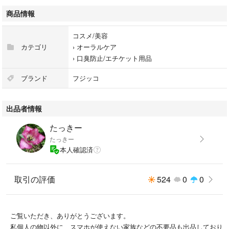
賞味期限:2024.06.11
商品情報
コスメ/美容
家に猫がいます。毛などが気になる人やアレルギーの人は購入をお控えく
カテゴリ
›
オーラルケア
ださい。
›
口臭防止/エチケット用品
あくまで自宅保管品である事をご理解ください。
ブランド
フジッコ
#L8020乳酸菌
#お口ケア
出品者情報
#デンタフローラ
たっきー
2023/12/17 2000
たっきー
本人確認済
取引の評価
524
0
0
ご覧いただき、ありがとうございます。
私個人の物以外に、スマホが使えない家族などの不要品も出品しており