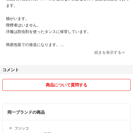
ます。
猫がいます。
喫煙者はいません。
洋服は防虫剤を使ったタンスに保管しています。
簡易包装での発送になります。
梱包材や送付用の箱は再生品を使用することがあります。
続きを表示する
すべてラクマパックで発送しますが、日本郵便⇔ヤマトを変更する事が
あります。
コメント
コメント不要で、即購入OKです。
交渉中でも購入者を優先します。
商品について質問する
気になる事は遠慮なくコメントください。24時間以内に回答いたしま
す。
画像の追加もOKですが、お時間をいただく事があります。
質問と値下げ希望がある時は、同じコメントでお知らせください。
同一ブランドの商品
質問回答後の値下げ交渉は凹みます🥲
フジッコ
まとめ買いは送料差額分、お安くします。