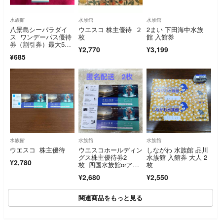
水族館
水族館
水族館
八景島シーパラダイ
ウエスコ 株主優待 ２
2まい 下田海中水族
ス ワンデーパス優待
枚
館 入館券
券（割引券）最大5名
¥2,770
¥3,199
で合計4500円引に
¥685
水族館
水族館
水族館
ウエスコ 株主優待
ウエスコホールディン
しながわ 水族館 品川
グス株主優待券2
水族館 入館券 大人 2
¥2,780
枚 四国水族館orアト
枚
ア 入場券 チケッ
¥2,680
¥2,550
ト 匿名配送
関連商品をもっと見る