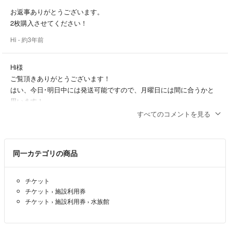
お返事ありがとうございます。
2枚購入させてください！
Hi
- 約3年前
Hi様
ご覧頂きありがとうございます！
はい、今日･明日中には発送可能ですので、月曜日には間に合うかと
思います！
よろしければ2枚で2700円に変更させていただきます。
すべてのコメントを見る
ピカチュウ
- 約3年前
出品者
同一カテゴリの商品
連投すみません。
神奈川県への発送でお願いしたいです。
チケット
Hi
- 約3年前
チケット
›
施設利用券
チケット
›
施設利用券
›
水族館
コメント失礼します。
14日(月)の午後使用希望なのですが、間に合うように発送可能でしょ