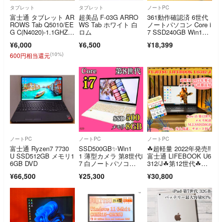
タブレット
タブレット
ノートPC
富士通 タブレット AR
超美品 F-03G ARRO
361動作確認済 6世代
ROWS Tab Q5010/EE
WS Tab ホワイト 白
ノートパソコン Core i
G C(N4020)-1.1GHZ 4
ロム
7 SSD240GB Win1
GB 64GB 10.1イン
1 Office付 エクセル・
¥6,000
¥6,500
¥18,399
チ タッチ WIN11P 無
ワード
線 BLUETOOTH カメ
(10%)
600円相当還元
ラ
ノートPC
ノートPC
ノートPC
富士通 Ryzen7 7730
SSD500GB✨️Win1
☘超軽量 2022年発売‼️
U SSD512GB メモリ1
1 薄型カメラ 第8世代i
富士通 LIFEBOOK U6
6GB DVD
7 白ノートパソコ
312/J☘第12世代☘メ
ン 事務
モリ8GB☘️SSD256G
¥66,500
¥25,300
¥30,800
B☘️ノートパソコン