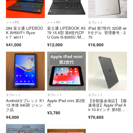
ノートPC
ノートPC
タブレット
284 富士通 LIFEBOO
富士通 LIFEBOOK A5
iPad 第7世代 32GB wi
K AH50/F1 Ryze
79 15.6型 第8世代CP
fiモデル 管理番号：2
n 7 win11
U Core i5-8265U /M
75
S Office2019搭載
¥41,000
¥12,000
¥16,900
タブレット
タブレット
タブレット
Androidタブレット K1
Apple iPad mini 第2世
【全額返金保証】【最
13 本体 64GB ジャン
代
速発送】Apple iPad A
ク品
ir 10.9インチ 第5世
¥3,780
代 256GB スペースグ
¥4,000
¥70,665
レイ Wi-Fi 美品 動作
確認済