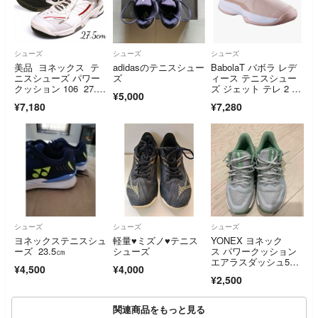
シューズ
シューズ
シューズ
美品 ヨネックス テ
adidasのテニスシュー
BabolaT バボラ レデ
ニスシューズ パワー
ズ
ィース テニスシュー
クッション 106 27.5c
ズ ジェット テレ 2 サ
¥5,000
m
ンドグ
¥7,180
¥7,280
シューズ
シューズ
シューズ
ヨネックステニスシュ
軽量♥ミズノ♥テニス
YONEX ヨネック
ーズ 23.5㎝
シューズ
ス パワークッション
エアラスダッシュ5W
¥4,500
¥4,000
GC SHTAD5W
¥2,500
関連商品をもっと見る