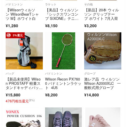
バドミントン
ラケット
その他
【Wilsonウィルソ
【美品】ウィルソン
【新品】20本 ウィル
ン WilsonBearTシャ
『シックスワンコン
ソン グリップテー
ツ M】ホワイト白
プ SIXONE』テニス
プ ホワイト 7月入荷
ラケット／G2／軽量
¥1,280
¥8,150
¥3,200
3%還元
バッグ
バドミントン
グローブ
【新品未使用】Wilso
Wilson Recon PX760
激レア品 ウィルソン
n PROSTAFF 軽量ス
0 バドミントンラケッ
Wilson A2000XLC 一
タンドキャディバッ
ト 4U5
般軟式用グローブ
グ グレー
¥15,880
¥8,200
¥14,800
(3%)
476円相当還元