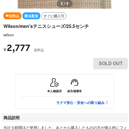
2 / 4
送料込
匿名配送
すぐに購入可
Wilson/men'sテニスシューズ/25.5センチ
wilson
2,777
¥
送料込
SOLD OUT
本人確認済
紛失補償有
ラクマ安心・安全への取り組み
商品説明
合計５時間ほど使用しました。あとから購入したものの方が個人的にフィ