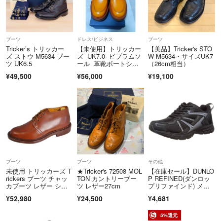
ブーツ
ドレス/ビジネス
ブーツ
Tricker’s トリッカー
【未使用】トリッカー
【美品】Tricker's STO
ズ ストウ M5634 ブー
ズ UK7.0 ビブラムソ
W M5634・サイズUK7
ツ UK6.5
ール 革靴ボートシュ
（26cm相当）
ーズ
¥49,500
¥56,000
¥19,100
ブーツ
ブーツ
その他
未使用 トリッカーズ T
★Tricker's 72508 MOL
【在庫セール】DUNLO
rickers ブーツ チャッ
TON カントリーブー
P REFINED(ダンロッ
カブーツ レザー シュ
ツ レザー27cm
プリファインド) メン
ーズ 靴 メンズ イング
ズ ダ
¥52,980
¥24,500
¥4,681
ランド製 7.5(26cm) ブ
ラウン
5%還元