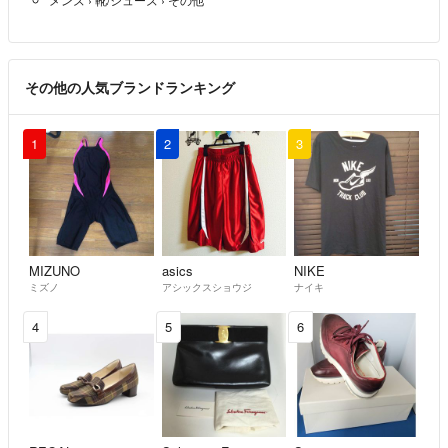
その他の人気ブランドランキング
1
2
3
MIZUNO
asics
NIKE
ミズノ
アシックスショウジ
ナイキ
4
5
6