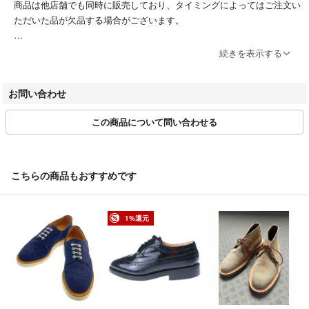
商品は他店舗でも同時に販売しており、タイミングによってはご注文い
ただいた品が欠品する場合がございます。
ブランドによってサイズ表記方法が様々です。必ず実寸サイズをご確認
続きを表示する
ください。
ベクトルの計測方法にのっとって計測しております。多少の誤差につき
お問い合わせ
ましてはご容赦ください。
この商品について問い合わせる
商品画像はできる限り現品を再現するよう心がけておりますが、ご利用
のモニターにより実物と異なる場合がございます。また、リサイクル品
ゆえに付属品が揃ってない場合がございます。
こちらの商品もおすすめです
ご入金確認後のご注文内容の変更、キャンセルはお受けしておりませ
ん。
商品状態は掲載前に十分な確認を行っておりますが、重大な見落としが
1%還元
ございました際はご返品を承ります。サイズが合わない、イメージが違
う、間違えた等お客様都合での返品はお受けしておりません。
・ご注文の商品と異なる商品が届いた場合
・商品状態が商品説明と著しく異なる場合
はご返品をお受けしております。