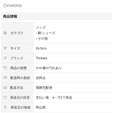
擦れやシミ ※全体的に中古品としての使用感とダメージがありますが、
約8時間前
通常使用には支障のない商品です。 掲載写真や記載内容をご確認いただ
き、ご理解の上ご購入ください。
商品情報
【付属品】箱、袋
【備考】型番S633
メンズ
カテゴリ
›
靴/シューズ
商品のお問い合わせの回答を休止しております。＊各商品ページの商品詳
›
その他
細等をご確認の上ご購入ください。
サイズ
24.5cm
★本商品は一点物です
他サイトや店舗にて販売している商品です。多少のお時間差にて欠品にな
ブランド
Trickers
ることもございます。予めご了承頂ますようお願い致します。
商品の状態
やや傷や汚れあり
こちらの商品はラクマ公式パートナーのベクトルによって出品されていま
配送料の負担
送料込
す。
配送方法
飛脚宅配便
発送日の目安
支払い後、4～7日で発送
発送元の地域
岡山県