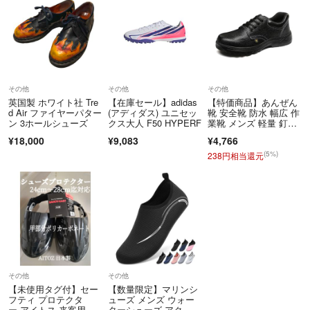
その他
その他
その他
英国製 ホワイト社 Tre
【在庫セール】adidas
【特価商品】あんぜん
d Air ファイヤーパター
(アディダス) ユニセッ
靴 安全靴 防水 幅広 作
ン 3ホールシューズ
クス大人 F50 HYPERF
業靴 メンズ 軽量 釘踏
み抜き防止
¥18,000
¥9,083
¥4,766
(5%)
238円相当還元
その他
その他
【未使用タグ付】セー
【数量限定】マリンシ
フティ プロテクタ
ューズ メンズ ウォー
ー アイトス 来客用 甲
ターシューズ アク