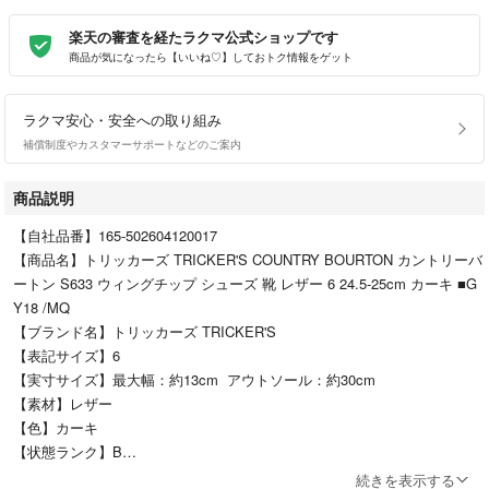
楽天の審査を経たラクマ公式ショップです
商品が気になったら【いいね♡】しておトク情報をゲット
ラクマ安心・安全への取り組み
補償制度やカスタマーサポートなどのご案内
商品説明
【自社品番】165-502604120017
【商品名】トリッカーズ TRICKER'S COUNTRY BOURTON カントリーバ
ートン S633 ウィングチップ シューズ 靴 レザー 6 24.5-25cm カーキ ■G
Y18 /MQ
【ブランド名】トリッカーズ TRICKER'S
【表記サイズ】6
【実寸サイズ】最大幅：約13cm アウトソール：約30cm
【素材】レザー
【色】カーキ
【状態ランク】B
【状態】この商品には下記のようなダメージがあります。 ・履きジワ ・
続きを表示する