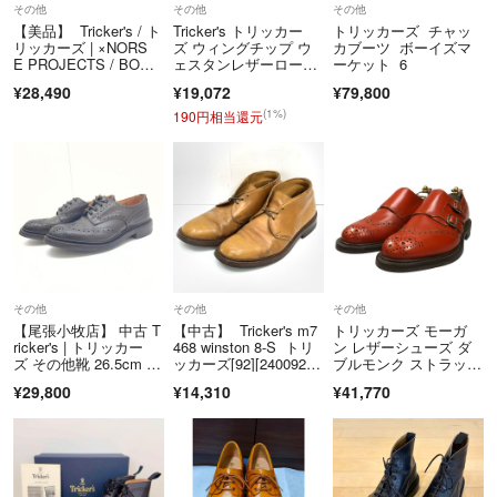
その他
その他
その他
商品到着から5日以内にご連絡、返品受付後5日以内に当店に商品をご
【美品】 Tricker's / ト
Tricker's トリッカー
トリッカーズ チャッ
リッカーズ | ×NORS
ズ ウィングチップ ウ
カブーツ ボーイズマ
返送ください。期限を過ぎた場合、初期不良等の場合でも対応いたしか
E PROJECTS / BOUR
ェスタンレザーローフ
ーケット 6
ねます。 必ず商品を受け取られた際に状態の確認をお願いいたしま
TON バートン スエー
ァー ブラック M6837
¥28,490
¥19,072
¥79,800
す。
ド レースアップシュー
ズ | 8 | ネイビー | メン
(1%)
190円相当還元
クリーニングやアフターサービス代等の商品代金以上のご請求、不良品
ズ
の場合の一部返金での対応などはお受けできません。
Cランク以下の商品については、いかなる理由でもご返品をお断りさせ
ていただいております。
当アカウントはラクマ公式パートナーです。
◆特商法：
https://fril.jp/ts/official/law/vtr/
◆返品特約：
https://fril.jp/ts/official/law/vtr/#return_policy
その他
その他
その他
◆適格請求書発行事業者登録番号：T4260002013524
【尾張小牧店】 中古 T
【中古】 Tricker's m7
トリッカーズ モーガ
ricker's | トリッカー
468 winston 8-S トリ
ン レザーシューズ ダ
ズ その他靴 26.5cm B
ッカーズ[92][24009232
ブルモンク ストラッ
OURTON ブラウン 【1
4602]
プ W7867 ブラウン メ
¥29,800
¥14,310
¥41,770
27】
ンズ サイズ7 Tricke
r‘s MORGAN ブー
ツ 約25.5cm【LA】
【中古】