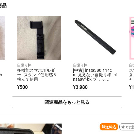
商品
自撮り棒
自撮り棒
自
多機能スマホホルダ
[中古] Insta360 114c
ス
h
ー スタンド使用感＆
m 見えない自撮り棒 ci
き
挟んで使用
nsaavf-bk ブラッ
ャ
ク [良い(B)]
品
¥500
¥3,980
¥1
関連商品をもっと見る
SOL
送料込
すぐに