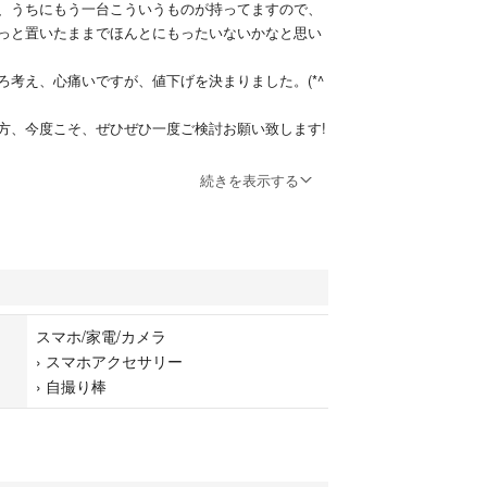
、うちにもう一台こういうものが持ってますので、
っと置いたままでほんとにもったいないかなと思い
ろ考え、心痛いですが、値下げを決まりました。(*^
方、今度こそ、ぜひぜひ一度ご検討お願い致します!
販売になっております。
続きを表示する
OSMO MOBILE 2と専用土台
入、３回ほど使いました。なかなか美品です。(◕ᴗ◕
さい!
スマホ/家電/カメラ
SBケーブル、箱、専用ケース、充電器、取扱説明書
›
スマホアクセサリー
べて揃っています。
›
自撮り棒
smo Mobile 2 - 専用土台 ベース、専用箱なし、ご理
さい
円で購入)