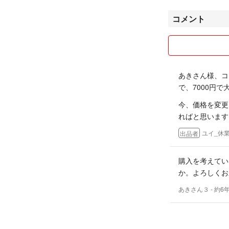
どうぞ楽しみにし
コメント
突然の休業となり
卒ご理解いただけ
∼∼∼∼∼∼∼∼∼∼
あきさん様、コ
で、7000円
✨破格値下げ中!!
少し興味ありまし
今、価格を変更
ればと思います
こんにちは、東京在
ユイ_休業
出品者
いただきありがと
♥ 趣味はビーズ
購入を考えてい
をDIYや集める
か。よろしくお
あきさん３
- 約6
▶▷ほかにはゲー
ルなども出品しま
✨断捨離覚悟した