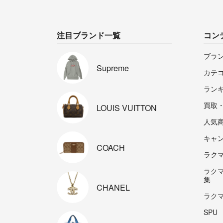
注目ブランド一覧
コン
ブラ
Supreme
カテ
ラン
買取
LOUIS
VUITTON
人気
キャ
COACH
ラクマp
ラク
集
CHANEL
ラク
SPU