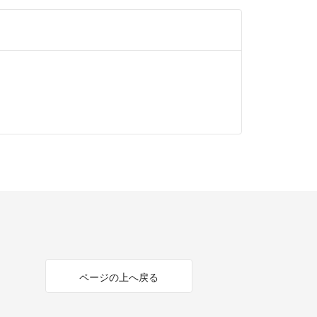
下げ！
にします!
します！
けるよう一生懸命対応させていただきますので、よ
す。
購入、値引き交渉も可能です。
日内の発送となります。偶に遅れた場合ありますの
い。
取りは迅速に行うつもりですが、返信が遅れてしま
。
のご購入がご遠慮ください。
綺麗な状態にした上、アルコール消毒作業しており
為、細部までこだわりのある方、神経質な方はご購
ページの上へ戻る
頂きます。
探しの方はお早めに検討お願い致しますm(_ _)m