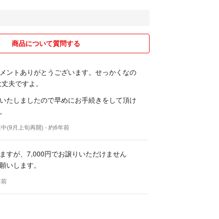
ていてくださいね。
、お客様には大変ご迷惑をおかけいたしますが、何
ますようお願い申し上げます。
商品について質問する
∼∼∼∼∼∼∼∼∼∼∼∼∼∼∼∼∼∼∼∼∼∼∼∼∼∼∼∼∼∼
メントありがとうございます。せっかくなの
で大丈夫ですよ。
断捨離出品中!
たら、フォローして頂ければ嬉しいです。
いたしましたので早めにお手続きをして頂け
。
住のYuiと申します。(ʘᴗʘ✿)プロフィールをご覧
中(9月上旬再開)
- 約6年前
うございます。
を収集、ブレスレットやバングルやアクセサリーなど
ますが、7,000円でお譲りいただけません
なので、断捨離のため、これから大量出品予定です。
願いします。
年前
ムソフト、パソコンやスマホ関連、コスメやアパレ
す。
値段設定！