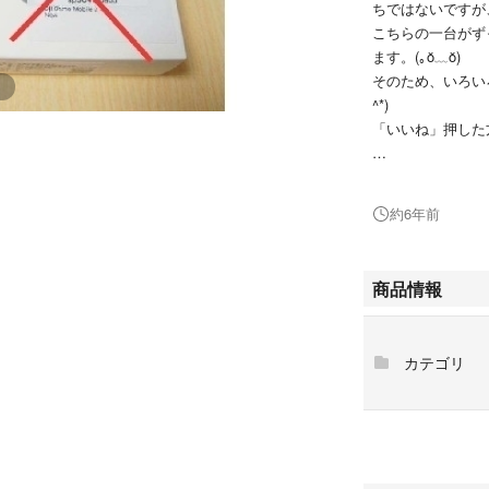
ちではないですが
こちらの一台がず
ます。(｡ŏ﹏ŏ)
そのため、いろい
^*)
「いいね」押した
＊こちらはセット
＊セット内容:DJI 
約6年前
アマゾンで新品購
商品情報
✿)ぜひご検討くだ
＊本体付属品：U
カテゴリ
などの付属品もす
＊専用土台:DJI O
解上購入してくだ
(アマゾン¥1750