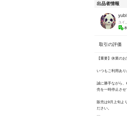
出品者情報
＊動作確認済みで
yub
＊*使用頻度は少
ユイ_
で保管しますので
コメント不要で・即
取引の評価
ノンクレームノン
【重要】休業のお
いつもご利用あり
誠に勝手ながら、
売を一時停止させ
販売は9月上旬よ
ださい。
ご心配なく、帰国