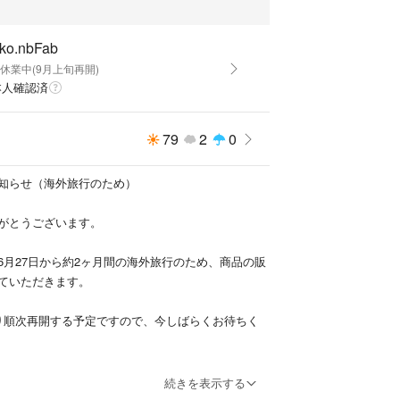
す。
iko.nbFab
ないので、目立ったな傷なしにしておりますが、自宅
休業中(9月上旬再開)
、ご理解のある方のみお願いいたします。
本人確認済
購入大歓迎です!(^^♪
79
2
0
リターンでお願いいたします。
知らせ（海外旅行のため）
がとうございます。
6月27日から約2ヶ月間の海外旅行のため、商品の販
ていただきます。
り順次再開する予定ですので、今しばらくお待ちく
後は新商品の追加・出品も予定しております！
続きを表示する