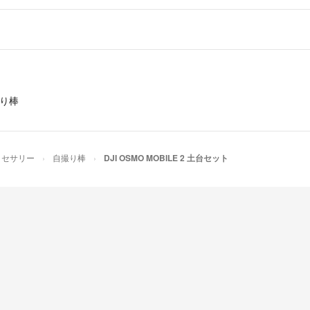
✨まとめ購入は値
✨フォローで割引
ぜひ検討お願い致
皆様に満足いただ
ろしくお願いしま
り棒
✔コメントなしの
基本的に１日~２
で、ご了承くださ
クセサリー
自撮り棒
DJI OSMO MOBILE 2 土台セット
メッセージのやり
うこともあります
★自宅保管です。
細部にこだわる方
発送前できるだけ
ます。
トラブルを避ける
入をご遠慮させて
以上ご理解の上、お