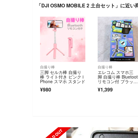
「DJI OSMO MOBILE 2 土台セット」に近い
自撮り棒
自撮り棒
三脚 セルカ棒 自撮り
エレコム スマホ三
棒 ライト付き ピンク i
脚 自撮り棒 Bluetoot
Phone スマホ スタンド
リモコン付 ブラッ
ク 未使用
¥980
¥1,399
SOLD OUT