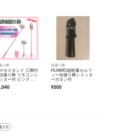
撮り棒
自撮り棒
マホスタンド 三脚付
HUAWEI超軽量セルフ
自撮り棒 リモコンシ
ィー自撮り棒シャッタ
ッター付 ピンク 新
ーボタン付
未使用 三脚
,040
¥500
D OUT
購入可