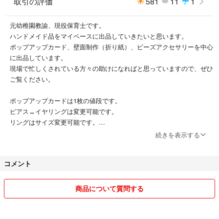
取引の評価
581
11
1
元幼稚園教諭、現役保育士です。
ハンドメイド品をマイペースに出品していきたいと思います。
ポップアップカード、壁面制作（折り紙）、ビーズアクセサリーを中心
に出品しています。
現場で忙しくされている方々の助けになればと思っていますので、ぜひ
ご覧ください。
ポップアップカードは1枚の値段です。
ピアス↔︎イヤリングは変更可能です。
リングはサイズ変更可能です。
続きを表示する
太って着れなくなった洋服や、着なくなった大きいサイズの洋服も出品
していますので、そちらもぜひご覧ください。
コメント
まとめ買い、お値下げお気軽にお声がけください。
素人保管のため、見落としがある場合があります。
商品について質問する
詳しく見たい方はコメントいただければ写真を追加します。
☂️の評価は相手の勘違いによるものです。