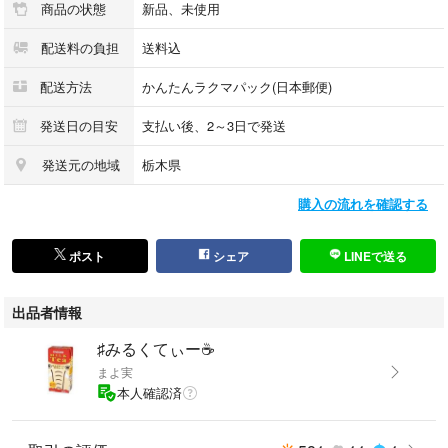
商品の状態
新品、未使用
配送料の負担
送料込
配送方法
かんたんラクマパック(日本郵便)
発送日の目安
支払い後、2～3日で発送
発送元の地域
栃木県
購入の流れを確認する
ポスト
シェア
LINEで送る
出品者情報
♯みるくてぃー☕️
まよ実
本人確認済