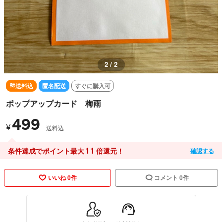
2 / 2
送料込
匿名配送
すぐに購入可
ポップアップカード 梅雨
499
¥
送料込
11
条件達成でポイント最大
倍還元！
確認する
いいね 0件
コメント 0件