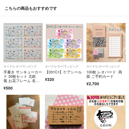
少しでも疑問に思ったら質問していただければお答えします。
こちらの商品もおすすめです
◎ハンドメイド品は、sold outしたものでも希望があれば再度作ります
ので、気軽にコメントいただければと思います。
※基本的に匿名配送ですが、壁面はA4より大きいサイズは普通郵便にな
ります。
※土日祝は基本発送していません。
カード/レター/ラッピング
カード/レター/ラッピング
カード/レター/ラッピング
手書き サンキューカー
【031C1】ケアシール
100枚 レオパード 両
ド 30枚セット 北欧
面 ご予約カード
¥320
風 お花フレーム 名刺
¥2,700
サイズ 刺繍風 ブルー&
¥500
レッド 各15枚 スカラ
ップカット 波型