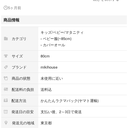
5ヶ月前
手先と足先を覆える仕様で、防寒対策にも活用できます。
商品情報
定価¥24,200
キッズ/ベビー/マタニティ
カテゴリ
›
ベビー服(~85cm)
- 色: ホワイト
›
カバーオール
- デザイン: ウサギの耳付きフード
- 内側の素材: 花柄の裏地
サイズ
80cm
- ファスナー: 前面全開ファスナー
- サイズ: 60-80
ブランド
mikihouse
商品の状態
未使用に近い
※複数のフリマアプリに出品してますので、突然出品停止することがあり
配送料の負担
送料込
ます。予めご了承ください。
配送方法
かんたんラクマパック(ヤマト運輸)
#ファミリア
#ミキハウス
発送日の目安
支払い後、2～3日で発送
#西松屋
発送元の地域
東京都
#しまむら