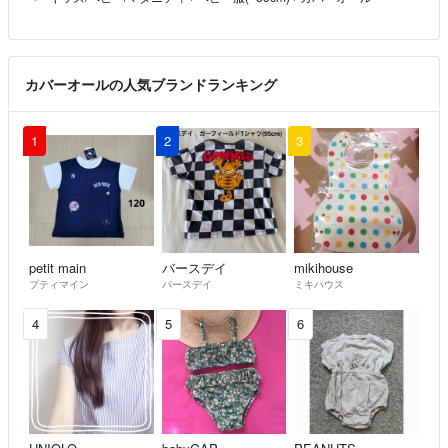
カバーオールの人気ブランドランキング
1
2
3
petit main
バースデイ
mikihouse
プティマイン
バースデイ
ミキハウス
4
5
6