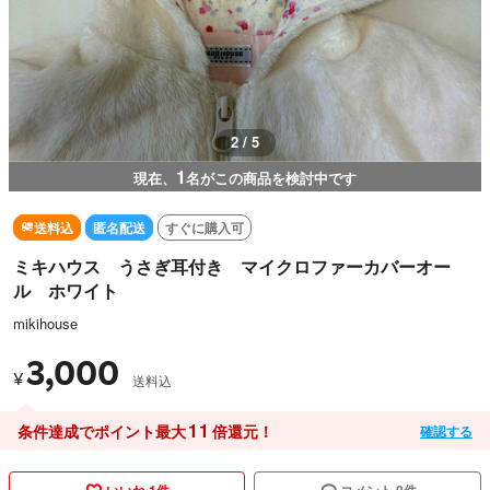
3 / 5
1
現在、
名がこの商品を検討中です
送料込
匿名配送
すぐに購入可
ミキハウス うさぎ耳付き マイクロファーカバーオー
ル ホワイト
mikihouse
3,000
¥
送料込
11
条件達成でポイント最大
倍還元！
確認する
いいね 1件
コメント 0件