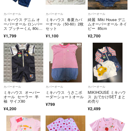
※衣類に関しては、圧縮して発送させていただく場合があります。
カバーオール
カバーオール
カバーオール
ミキハウス デニム オ
ミキハウス 春夏カバ
綺麗 Miki House デニ
※梱包材やダンボールはリサイクル資材を使用する場合があります。
ーバーオール ロンパー
ーオール（50-60）2枚
ムオーバーオール ネイ
ス プッチーくん 80c
セット
ビー 85cm
m 中古品
¥1,799
¥1,100
¥2,700
※ 複数のフリマアプリに出品しており、そちらで購入された場合は予告
なく出品停止しますので、予めご了承ください。
喫煙者、ペットおりません☆
■〜購入に関して〜■
カバーオール
カバーオール
カバーオール
事前のご連絡なく設定した期日内に発送いただけない場合は、お取引キ
ミキハウス オーバー
ミキハウス うさこボ
MIKIHOUSE ミキハウ
ャンセルさせていただく場合があります。
オール セーラー 半
ーダーショートオール
ス おでかけSET まと
袖 サイズ80
め売り
¥799
¥4,200
¥2,499
長々とお読みいただきありがとうございました。
できる限りスムーズに、気持ちの良いお取り引きができればと思ってお