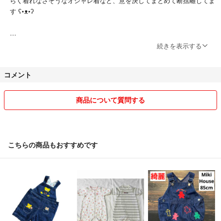
らく着れなさそうなオシャレ着など、意を決してまとめて断捨離してま
す ʕ•ᴥ•ʔ
■〜出品に関して〜■
続きを表示する
商品に関して質問などございましたら、お気軽にコメントしてください
コメント
(^^)
※即購入大歓迎◎
商品について質問する
(価格交渉中、コメントやり取り中でも即購入された方を優先させてい
ただきます)
※未使用品でも衣類は一度水通ししているお品もあります。
こちらの商品もおすすめです
※お店ではないので保管や管理を慎重に行なっている訳ではありませ
ん。使用・着用に支障ないレベルの僅かな汚れは見逃してしまうことが
あるかもしれません。
※値引きは可能なお品もありますが、常識外れな値引き交渉はスルーさ
せていただきます。