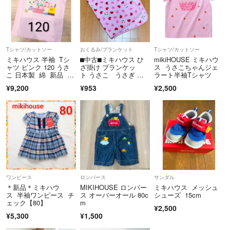
ります♪
どうぞよろしくお願い致します(❛v❛✿)
Tシャツ/カットソー
おくるみ/ブランケット
Tシャツ/カットソー
ミキハウス 半袖 Tシ
⬛︎中古⬛︎ミキハウス ひ
mikiHOUSE ミキハウ
ャツ ピンク 120 うさ
ざ掛け ブランケッ
ス うさこちゃんジェ
こ 日本製 綿 新品 タ
ト うさこ うさぎ ピ
ラート半袖Tシャツ
グ付き ケーキ屋 アッ
ンク ハート
¥9,200
¥953
¥2,500
プリケ 豪華
ワンピース
ロンパース
サンダル
＊新品＊ミキハウ
MIKIHOUSE ロンパー
ミキハウス メッシュ
ス 半袖ワンピース チ
ス オーバーオール 80c
シューズ 15cm
ェック【80】
m
¥2,500
¥5,300
¥1,500