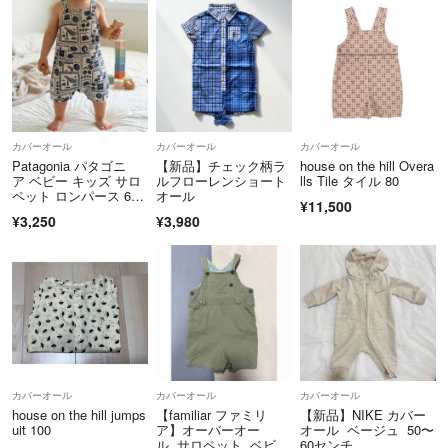
カバーオール
カバーオール
カバーオール
Patagonia パタゴニ
【新品】チェック柄ラ
house on the hill Overa
ア ベビー キッズ サロ
ルフローレンショート
lls Tile タイル 80
ペット ロンパース 6-1
オール
¥11,500
2
¥3,250
¥3,980
カバーオール
カバーオール
カバーオール
house on the hill jumps
【familiar ファミリ
【新品】NIKE カバー
uit 100
ア】オーバーオー
オール ベージュ 50〜
ル サロペット ベビー
60センチ