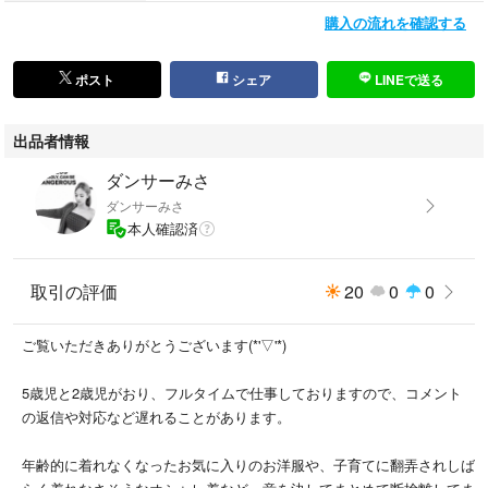
#赤ちゃん本舗
購入の流れを確認する
#バースデイ
ポスト
シェア
LINEで送る
出品者情報
ダンサーみさ
ダンサーみさ
本人確認済
取引の評価
20
0
0
ご覧いただきありがとうございます(*'▽'*)
5歳児と2歳児がおり、フルタイムで仕事しておりますので、コメント
の返信や対応など遅れることがあります。
年齢的に着れなくなったお気に入りのお洋服や、子育てに翻弄されしば