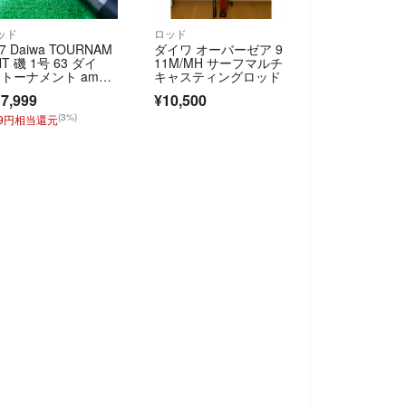
ッド
ロッド
7 Daiwa TOURNAM
ダイワ オーバーゼア 9
NT 磯 1号 63 ダイ
11M/MH サーフマルチ
 トーナメント amorp
キャスティングロッド
us WHISKER 磯
7,999
¥10,500
 釣り竿
(3%)
39円相当還元