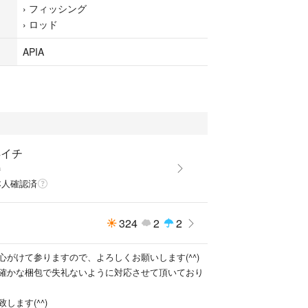
›
フィッシング
›
ロッド
APIA
得イチ
番
本人確認済
324
2
2
心がけて参りますので、よろしくお願いします(^^)
確かな梱包で失礼ないように対応させて頂いており
します(^^)