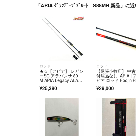
「ARIA ｸﾞﾗﾝﾃﾞｰｼﾞﾌﾞﾙｰﾄ S88MH 新品」
ロッド
ロッド
★☆【アピア】 レガシ
【尾張小牧店】 中古 
ーSC アラバンサ 80
付属品なし APIA | 
M APIA Legacy ALABA
ピア ロッド Foojin'R
NZA アジ メバル アオ
S SPRINGER 88ML
¥25,380
¥29,000
リイカ K_168★☆v460
ージンRS スプリン
52
ー 88M 釣竿 2ピー
ス 【84】