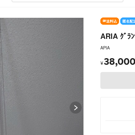
SOLD OUT
送料込
匿名配
ARIA ｸﾞﾗ
APIA
38,00
¥