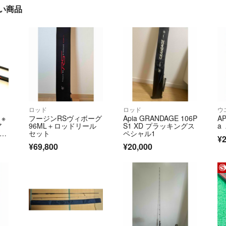
に近い商品
ロッド
ロッド
ウ
※
フージンRSヴィボーグ
Apia GRANDAGE 106P
AP
ア
96ML＋ロッドリール
S1 XD プラッキングス
a
セット
ペシャル1
¥2
 フ
¥69,800
¥20,000
ガ