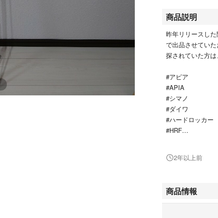
商品説明
昨年リリースした
で出品させていた
探されていた方は
#アピア
#APIA
#シマノ
#ダイワ
#ハードロッカー
#HRF
#ロックフィッシ
#ハタ
2年以上前
#アイナメ
#BRUTE
#ブルート
商品情報