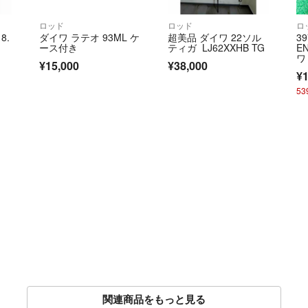
ロッド
ロッド
ロ
 8.
ダイワ ラテオ 93ML ケ
超美品 ダイワ 22ソル
39
ース付き
ティガ LJ62XXHB TG
E
ワ
¥15,000
¥38,000
ho
¥1
竿
5
関連商品をもっと見る