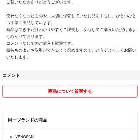
ご覧いただきありがとうございます。
カラー：BLACK（ブラック）
使わなくなったものや、大切に保管していたお品を中心に、ひとつひと
サイズ：FREE SIZE（フリーサイズ）
つ丁寧に出品しています。
商品はできるだけわかりやすくご説明し、安心してご購入いただけるよ
状態：未使用（訳ありアウトレット品/色むら等あり）
う心がけております。
コメントなしでのご購入も歓迎です。
発送について 送料を抑えて価格に還元するため、【箱は同梱しませ
気持ちのよいお取引ができるよう努めますので、どうぞよろしくお願い
ん】。 商品本体（ストッキング）のみを、防水対策のためOPP袋に入
いたします。
れ、封筒などに入れて匿名配送で発送いたします。あらかじめご了承くだ
さい。
コメント
高価なベノサンのストッキングですが、色むら等の訳あり＆箱なしという
ことで、格安で出品しております。 効果的なフットケアをお得に始めた
商品について質問する
い方、ぜひご検討ください！ 即購入OKです。
汚れ・破れ・臭いなど...なし
同一ブランドの商品
VENOSAN