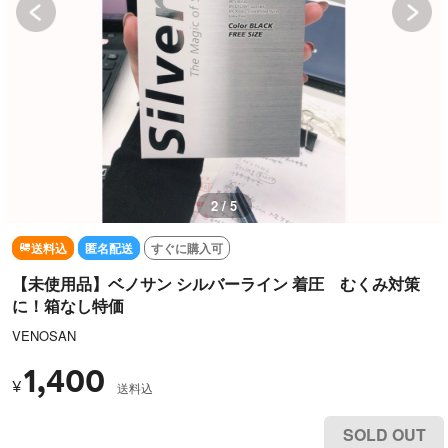
2 / 5
送料込
匿名配送
すぐに購入可
【未使用品】ベノサン シルバーライン 着圧 むくみ対策
に！箱なし特価
VENOSAN
1,400
¥
送料込
SOLD OUT