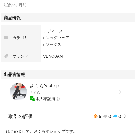
目立たない箇所のわずかな糸ムラなどが見られる製品が含まれるためで
約2ヶ月前
す。
しかし、中身は全て**【完全未使用品】**であり、着用や着圧機能には全
商品情報
く問題がありません。 「見た目はあまり気にしないから、高品質なもの
を安く試したい！」という方には絶好のチャンスです！
レディース
カテゴリ
›
レッグウェア
商品特徴
›
ソックス
効果的な着圧: スイスの確かな技術で、足の疲れやむくみをスッキリサポ
ートします。
ブランド
VENOSAN
銀の魔法 (The Magic of Silver): 銀繊維が編み込まれており、優れた抗菌・
出品者情報
防臭効果を発揮。一日中快適に過ごせます。
さくら's shop
高級感: 通常の着圧ソックスよりもワンランク上の履き心地です。
さくら
本人確認済
商品詳細
ブランド：VENOSAN（ベノサン）
取引の評価
5
0
0
商品名：Silverline（シルバーライン）Lady
はじめまして、さくらずショップです。