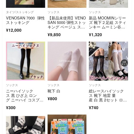
タイツ/ストッキング
ソックス
ソックス
VENOSAN 7000 弾性
【新品未使用】VENO
新品 MOOMINシリー
ストッキング
SAN 5000 弾性ストッ
ズ 靴下２足組 スティ
キング ベージュ スイ
ンキー ムーミン谷の
¥12,000
ス製
なかまたち トーベ・
¥9,850
¥1,320
ヤンソン フィンラン
ド 北欧
ソックス
ソックス
ソックス
ニーハイソック
靴下 白
総レースハイソック
ス 黒 ひざ上 ロン
ス 靴下 地雷 量
¥800
グ ニーハイ コスプ
産 白 黒 2セット ロリ
レ ゴルフ 美脚 靴下
ータ レディース
¥300
¥740