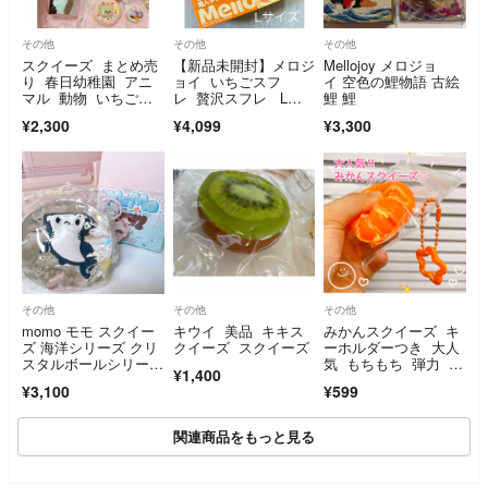
その他
その他
その他
スクイーズ まとめ売
【新品未開封】メロジ
Mellojoy メロジョ
り 春日幼稚園 アニ
ョイ いちごスフ
イ 空色の鯉物語 古絵
マル 動物 いちごサ
レ 贅沢スフレ Lサ
鯉 鯉
ンド いちごケーキ
イズ クリーミークリ
¥2,300
¥4,099
¥3,300
ーム
その他
その他
その他
momo モモ スクイー
キウイ 美品 キキス
みかんスクイーズ キ
ズ 海洋シリーズ クリ
クイーズ スクイーズ
ーホルダーつき 大人
スタルボールシリー
気 もちもち 弾力 オ
¥1,400
ズ 第4弾 サメ ハンマ
レンジ 星チームつ
¥3,100
¥599
ーヘッドシャーク
き みかん 食べ物ス
クイーズ スイー
ツ かわいい
関連商品をもっと見る