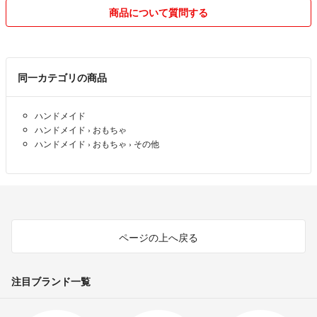
✅受取評価
商品について質問する
この商品はセット販売のため、組み合わせ・長さ変更は出来ません。
不在等の理由で受取評価が遅れる場合は、ご連絡をいただきますようお
変更をご希望の場合は、「あやとり紐 オーダー専用ページ」からオーダ
願い致します。
ーをお願いいたします。
目安は、到着後48時間以内です。
「オーダー専用ページ」が出品されている場合にご利用いただけます。
商品に問題がないにもかかわらず、連絡が無い場合は、残念ですが、評
同一カテゴリの商品
価を下げます。
↓ ↓ ↓
気持ちの良いお取引とするため、ご協力をお願い致します。
#kitaあやとり紐
ハンドメイド
ハンドメイド
›
おもちゃ
✅コンビニ支払い
◉◉◉◉◉◉◉◉◉◉◉◉◉◉◉◉◉◉◉◉◉◉◉◉◉◉
ハンドメイド
›
おもちゃ
›
その他
ご購入時にお支払い予定をご連絡いただきますよう、お願い致します。
✅値下げ交渉
⚠️画像2〜6は、あくまで見本です。実際に発送するものとは異なります。
価格は相場や出品状況により設定しております。
可能な限り、常識の範囲内にて対応致します。大幅な値下げ交渉は、ス
⚠️普通郵便（ミニレターを含む）での発送です。紛失等の郵便事故につい
ルーさせていただきます。
ては責任を負いかねます。
ページの上へ戻る
匿名配送（ゆうパケットポスト）をご希望の場合は、追加料金にて対応さ
✅出品物
せて頂きます。
完璧をお求めの方、僅かな見落としも受け入れられない方は、ご購入を
注目ブランド一覧
ご遠慮ください。