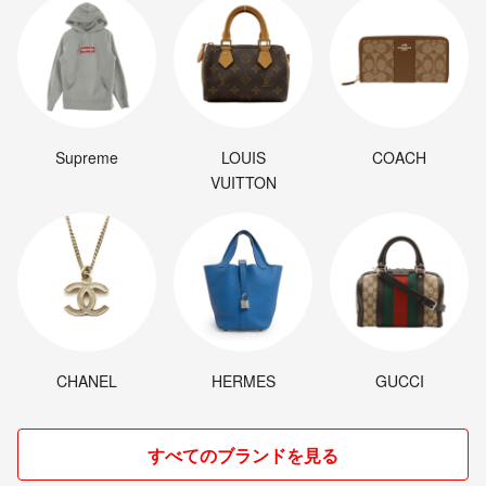
✅梱包
価格を抑えるため、自宅にあるダンボールや紙袋等を再利用して発送致
します。
✅返品、交換、クレーム等
少しでも皆様と気持ちの良いお取引をしたいと思います。明らかにこち
らに非がある場合を除き、返品、交換、クレーム等は引き受けませんの
Supreme
LOUIS
COACH
で、ご不明な点は事前にご質問ください。
VUITTON
✅喫煙者、ペット無しです。
どうぞよろしくお願い致します。
CHANEL
HERMES
GUCCI
すべてのブランドを見る