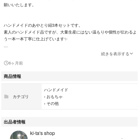
願いいたします。
ハンドメイドのあやとり紐3本セットです。
素人のハンドメイド品ですが、大量生産にはない温もりや個性が伝わるよ
う一本一本丁寧に仕上げています✨
✿コットン糸を使用
続きを表示する
アクリルよりも毛羽立ちが少なく、滑りが良い！
6ヶ月前
✿絡まりにくい「くさり編み」
商品情報
絡まりにくく、絡まってもほどきやすい！
ハンドメイド
✿引っかかりにくい「結び目」（参考画像5）
カテゴリ
›
おもちゃ
糸の端を編み込んでおり、引っかかりにくい！
›
その他
伸縮性があるため、糸が出てこないように編み込んだ両端の2箇所を軽く
ボンドで固定しています。
ボンドが引っ掛かるようなことはありません。
出品者情報
ki-ta's shop