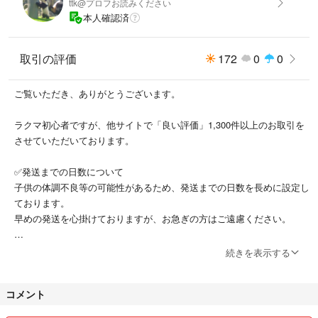
ttk@プロフお読みください
こちらのセットは、色々な長さを組み合わせているため、年齢や作る形に
本人確認済
応じて長さを選ぶことができます。
また、太さも2種類ありますので、お好みの太さでお楽しみください。
取引の評価
172
0
0
《長さ》&《太さ》
120㎝ 太さ3.5㎜×1本
ご覧いただき、ありがとうございます。
140㎝ 太さ3㎜×1本
160㎝ 太さ3.5㎜×1本
ラクマ初心者ですが、他サイトで「良い評価」1,300件以上のお取引を
✅ほぼ伸ばさない状態で測っていますが、伸縮性があるため誤差が生じま
させていただいております。
す。
✅発送までの日数について
◉長さの目安
子供の体調不良等の可能性があるため、発送までの日数を長めに設定し
（体の大きさ、作る形にもよります）
ております。
幼児→110～140㎝
早めの発送を心掛けておりますが、お急ぎの方はご遠慮ください。
低学年→140～160㎝
高学年〜大人→150～170㎝
✅メッセージのやり取りについて
続きを表示する
二人あやとり→170〜200㎝
ご購入後、メッセージのやり取りが出来ない方は、ご遠慮ください。特
に、取引上必要な確認事項に対して返信のない方は、取引キャンセルも
コメント
しくは評価を下げます。
◉◉◉◉◉◉◉◉◉◉◉◉◉◉◉◉◉◉◉◉◉◉◉◉◉◉