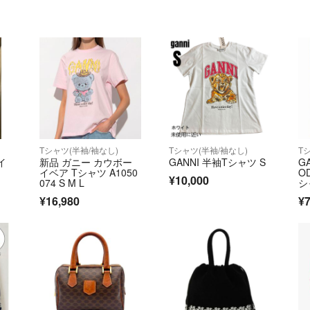
Tシャツ(半袖/袖なし)
Tシャツ(半袖/袖なし)
T
イ
新品 ガニー カウボー
GANNI 半袖Tシャツ S
G
イベア Tシャツ A1050
O
¥10,000
074 S M L
シ
ッ
¥16,980
¥7