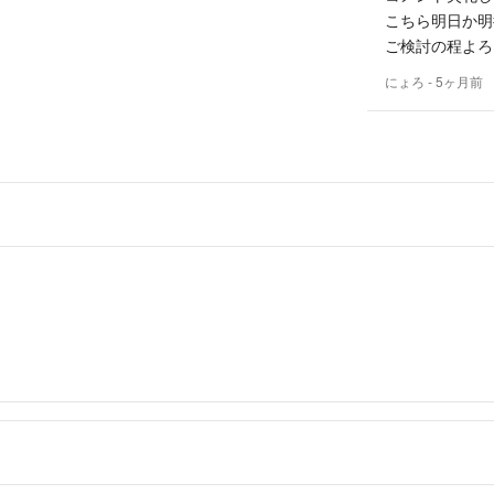
こちら明日か明
ご検討の程よろ
にょろ
- 5ヶ月前