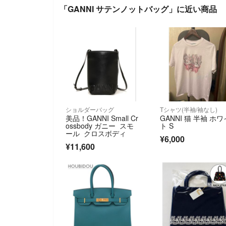
「GANNI サテンノットバッグ」に近い商品
ショルダーバッグ
Tシャツ(半袖/袖なし)
美品！GANNI Small Cr
GANNI 猫 半袖 ホワ
ossbody ガニー スモ
ト S
ール クロスボディ
¥6,000
¥11,600