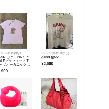
シャツ(半袖/袖なし)
Tシャツ(半袖/袖なし)
ANNIガニーPINK PO
ganni 猫tee
DLEグラフィック T
¥2,500
ャツオーガニックコ
トン
,900