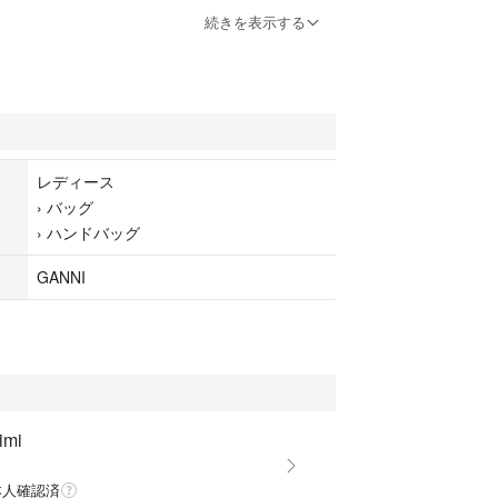
続きを表示する
ンを使用。
ザインとコロンとしたフォルムが可愛いバッグ。
で持っていただけます。
レディース
›
バッグ
(ガニー)
›
ハンドバッグ
したデンマーク発のファッションブランド。 「自立した
クシーかつ遊び心のある洋服」をコンセプトに、ト
GANNI
ない個々の個性に適合させたデザインは着る人自身
るように作られています。 ベーシックながらも「無
」GANNIらしい世界観を感じるアイテムを展開。
し
imi
し
本人確認済