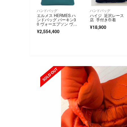
ハンドバッグ
ハンドバッグ
エルメス HERMES ハ
ハイジ 近沢レース
ンドバッグ バーキン3
店 手付き巾着
0 ヴォーエプソン ヴェ
¥18,900
ールボスフォール ゴー
¥2,554,400
ルド金具 青緑 Y 【箱】
【中古】
SOLD OUT