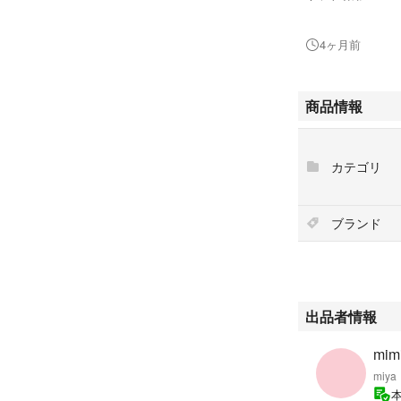
【Material】
4ヶ月前
光沢感のあるサテ
【Design】
商品情報
持ち手のノットデ
アクセサリー感覚
カテゴリ
【Brand】GANNI
2000年に設立
女性のための、セ
ブランド
レンドに左右され
がよさを感じられ
難に終わらせない
-----------
出品者情報
ポケットの数:無
A4収納:不可
mim
ショルダー紐:な
miya