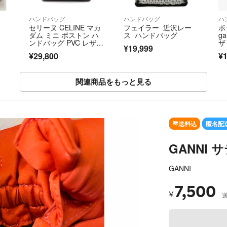
ハンドバッグ
ハンドバッグ
ハ
セリーヌ CELINE マカ
フェイラー 近沢レー
ボ
ダム ミニ ボストン ハ
ス ハンドバッグ
g
ンドバッグ PVC レザ
ザ
¥19,999
ー ブラウン トリオン
ッ
¥29,800
¥1
フ エンブレム レディ
2V
ース【中古】
関連商品をもっと見る
SOL
送料込
匿名配
GANNI
GANNI
7,500
¥