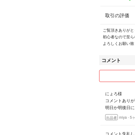
取引の評価
ご覧頂きありがと
初心者なので至ら
よろしくお願い致
コメント
にょろ様
コメントありが
明日か明後日に
miya
- 5
出品者
コメント失礼し