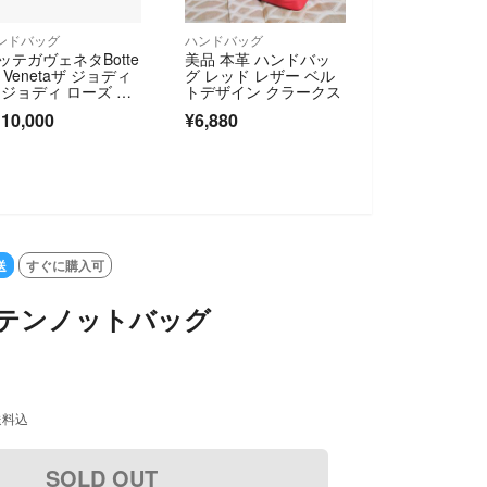
ンドバッグ
ハンドバッグ
ッテガヴェネタBotte
美品 本革 ハンドバッ
a Venetaザ ジョディ
グ レッド レザー ベル
 ジョディ ローズ レ
トデザイン クラークス
ド ファー B0968647
10,000
¥6,880
D OUT
送
すぐに購入可
 サテンノットバッグ
送料込
SOLD OUT