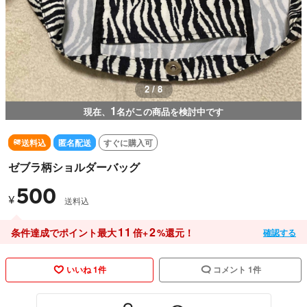
3 / 8
1
現在、
名がこの商品を検討中です
送料込
匿名配送
すぐに購入可
ゼブラ柄ショルダーバッグ
500
¥
送料込
11
2
条件達成でポイント最大
倍+
%還元！
確認する
いいね 1件
コメント 1件