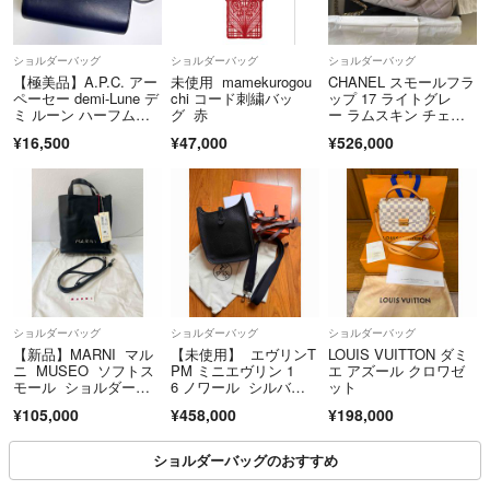
ショルダーバッグ
ショルダーバッグ
ショルダーバッグ
【極美品】A.P.C. アー
未使用 mamekurogou
CHANEL スモールフラ
ペーセー demi-Lune デ
chi コード刺繍バッ
ップ 17 ライトグレ
ミ ルーン ハーフムー
グ 赤
ー ラムスキン チェー
ン ショルダーバッ
ンバッグ
¥16,500
¥47,000
¥526,000
グ レザー ネイビー
ショルダーバッグ
ショルダーバッグ
ショルダーバッグ
【新品】MARNI マル
【未使用】 エヴリンT
LOUIS VUITTON ダミ
ニ MUSEO ソフトス
PM ミニエヴリン 1
エ アズール クロワゼ
モール ショルダーバ
6 ノワール シルバー
ット
ッグ
金具
¥105,000
¥458,000
¥198,000
ショルダーバッグのおすすめ