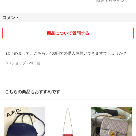
ようキレイな状態で発送しています
コメント
梱包もなるべく丁寧に箱があったら使いながら割れ物は箱がない時はし
プチプチで
コンパクトにリサイクルも使うこともあります
商品について質問する
気になる方はまたコメントで聞いてください
ペット喫煙者ないです
はじめまして。こちら、400円での購入お願いできますでしょうか？
YUショップ
- 23日前
送料がありますので地域によってその分だけプラスしますね
また気になることがあったらコメントください
なるべく早めにお返事します♡
こちらの商品もおすすめです