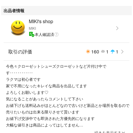
出品者情報
MIKI's shop
MIKI
本人確認済
取引の評価
160
1
1
今色々クローゼットシューズクローゼットなど片付け中で
す‥‥‥‥‥‥
ラクマは初心者です
家で不用になったキレイな商品を出品してます
よろしくお願いします♡
気になることがあったらコメントして下さい
お値下げも送料込みがほとんどなので古いけど新品とか場所を取るので
売りたいものは出来る限りさせて貰います
お値下げ交渉中でも即決された方優先的になります
大幅な値引きは商品によってはしてません
商品のクレームやキャンセルや返品はお断りしています そうならない
続きを表示する