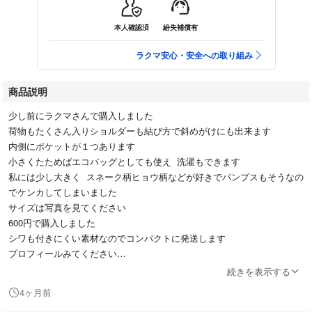
本人確認済
紛失補償有
ラクマ安心・安全への取り組み
商品説明
少し前にラクマさんで購入しました
荷物もたくさん入りショルダーも結び方で斜めがけにも出来ます
内側にポケットが１つあります
小さくたためばエコバッグとしても使え 洗濯もできます
私には少し大きく スネーク柄ヒョウ柄などが好きでパンプスもそうなの
でケンカしてしまいました
サイズは写真を見てください
600円で購入しました
シワも付きにくい素材なのでコンパクトに発送します
プロフィールみてください
よろしくお願いします！
続きを表示する
#ショルダーバッグ#エコバッグ#ゼブラ
4ヶ月前