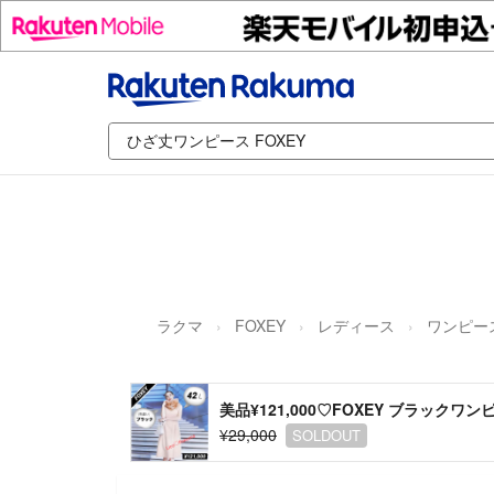
ラクマ
FOXEY
レディース
ワンピー
美品¥121,000♡FOXEY ブラックワンピ
¥29,000
SOLDOUT