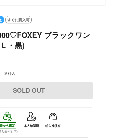
送
すぐに購入可
,000♡FOXEY ブラックワン
 Ｌ・黒)
0
送料込
SOLD OUT
後から鑑定
本人確認済
紛失補償有
購入者が対応)