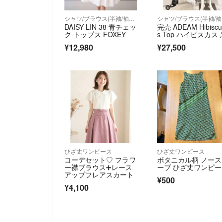
シャツ/ブラウス(半袖/袖なし)
シ
DAISY LIN 38 青チェッ
完売 ADEAM Hibisc
ク トップス FOXEY
s Top ハイビスカス
¥12,980
¥27,500
ひざ丈ワンピース
ひざ丈ワンピース
コーデセット♡ フラワ
ボタニカル柄 ノー
ー襟ブラウス➕レース
ーブ ひざ丈ワンピ
アップフレアスカート
¥500
¥4,100