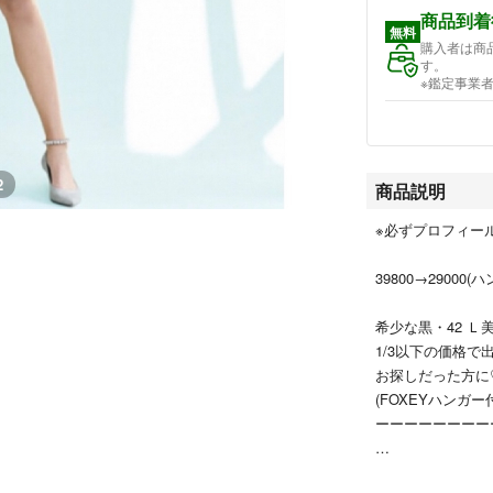
商品到着
無料
購入者は商
す。
※鑑定事業
2
商品説明
※必ずプロフィール
39800→29000(
希少な黒・42 Ｌ
1/3以下の価格で
お探しだった方に
(FOXEYハンガー
ーーーーーーーー
25ans掲載品♡