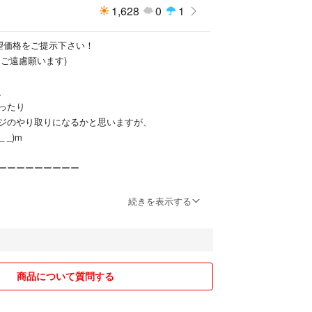
1,628
0
1
望価格をご提示下さい！
多少着用感はあるかもしれませんが、
はご遠慮願います)
どしか着ておらず
れ無し"を選択するほどの着用感は無いかとも思いま
、
ったり
そちらを選択しています。
ジのやり取りになるかと思いますが、
 _)m
いますが、
品で、
ーーーーーーーーー
出品しています‼︎
せない神経質な方や
報保護の為、
続きを表示する
比較出来ない方は
品を、
うな行為をされた場合は、申し訳ありませんがキャ
‼︎
させて頂きます。
枚数が多い・家族の品もある為、
商品について質問する
時期・場所・金額を把握しておりません。
していますが、それ以外質問されてもお答え出来ま