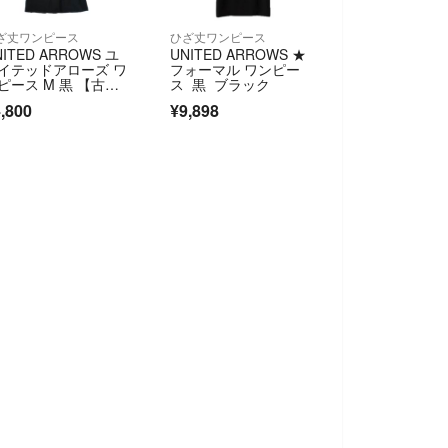
ざ丈ワンピース
ひざ丈ワンピース
NITED ARROWS ユ
UNITED ARROWS ★
イテッドアローズ ワ
フォーマル ワンピー
ピース M 黒 【古
ス 黒 ブラック
】【中古】【送料無
,800
¥9,898
】