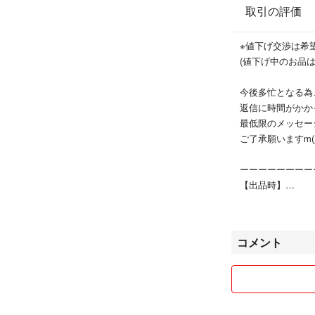
取引の評価
素材/画像参照
付属品/無し
※値下げ交渉は希
新品ではないので
(値下げ中のお品
学校行事で2回ほ
"目立った傷や汚
今後多忙となる為
すが、
返信に時間がかか
クレーム対策の為
最低限のメッセー
ご了承願いますm(_
美品中古品かと思
新品ではなく中古
ーーーーーーーー
1/3以下の価格で
【出品時】
少しの着用感も許
・お互いの個人情
定価と出品価格を
匿名発送のみ。
ブティックにて新
個人情報を探るよ
コメント
定価でご購入下さい
ンセル・ブロック
・学校送迎のため
全ての商品の購入
分かるものは記載