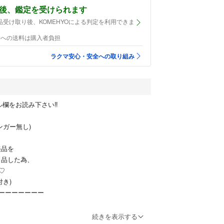
後、鑑定を受けられます
品受け取り後、KOMEHYOによる判定を利用できま
者への送料は購入者負担
ラクマ安心・安全への取り組み
欄をお読み下さい‼︎
ハンガー無し)
美品を
出品した為、
♡
付き)
ーーーーーーー
続きを表示する