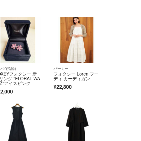
ング(指輪)
パーカー
OXEYフォクシー 新
フォクシー Loren フー
リング “FLORAL WA
ディ カーディガン
TZ”アイスピンク
¥22,800
2,000