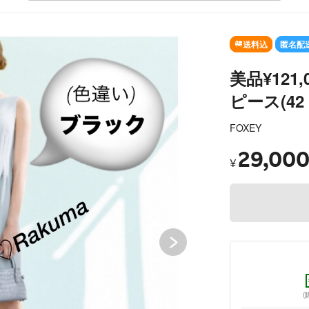
SOLD OUT
送料込
匿名配
美品¥121
ピース(42
FOXEY
29,00
¥
(