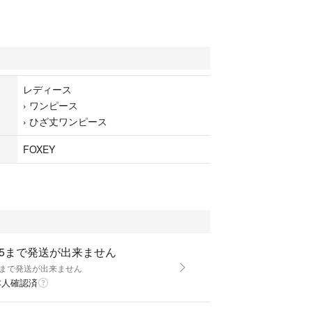
ォクシー
ース 】
性らしいスタイルに見える理想的なくびれシルエッ
レディース
ンドの真骨頂 。
›
ワンピース
タックで
›
ひざ丈ワンピース
ライン描き、
上品なワンピースです。
FOXEY
で、オフィス、卒業式や入学式など式典にもオスス
き採寸の為、参考程度に。
/5まで発送が出来ません
97cm位まで多少伸縮性あり
/5まで発送が出来ません
/約92〜98cm位まで多少伸縮性あり
本人確認済
cm