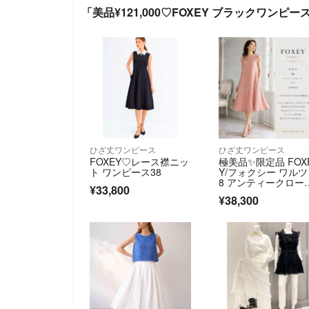
「美品¥121,000♡FOXEY ブラックワンピー
ひざ丈ワンピース
ひざ丈ワンピース
FOXEY♡レース襟ニッ
極美品✨限定品 FOX
ト ワンピース38
Y/フォクシー ワルツ 
8 アンティークロー
¥33,800
ズ リネン
¥38,300