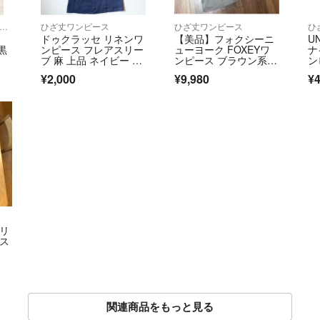
ャツ/ブラウス(半袖/袖なし)
ひざ丈ワンピース
ひざ丈ワンピース
ひ
u
ドゥクラッセ リネンワ
【美品】フォクシーニ
U
 黒
ンピース フレアスリー
ューヨーク FOXEYワ
ナ
ブ 麻 上品 ネイビー 美
ンピース ブラウン系 4
ン
品
2サイズ
着
¥2,000
¥9,980
¥4
料
スリ
ース
関連商品をもっと見る