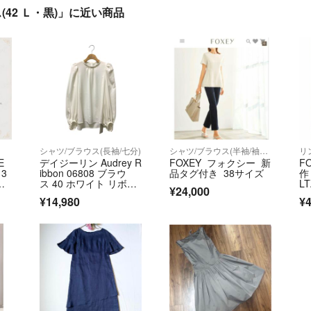
ス(42 Ｌ・黒)」に近い商品
シャツ/ブラウス(長袖/七分)
シャツ/ブラウス(半袖/袖なし)
リ
E
デイジーリン Audrey R
FOXEY フォクシー 新
F
3
ibbon 06808 ブラウ
品タグ付き 38サイズ
作
ス 40 ホワイト リボ
L
¥24,000
ン ITDDXG8D7OAS
¥14,980
¥4