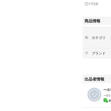
【 FOXEY / フ
17日前
ブラックワンピ
定価 ¥121,000
商品情報
着る人だれもが女
トは、まさにブラ
カテゴリ
計算された適度な
緩やかなウエスト
シンプル過ぎない
ブランド
万能ブラックなの
メ♡
サイズ/ 42 Ｌ
カラー/ブラック
出品者情報
※素人による平置
〜8
脇下身幅/約92〜
〜8
ポケット上部の身幅
アームホール/約48
着丈/約101cm