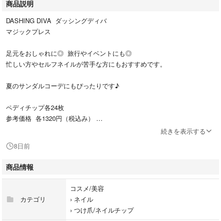
商品説明
DASHING DIVA ダッシングディバ
マジックプレス
足元をおしゃれに◎ 旅行やイベントにも◎
忙しい方やセルフネイルが苦手な方にもおすすめです。
夏のサンダルコーデにもぴったりです♪
ペディチップ各24枚
参考価格 各1320円（税込み）
続きを表示する
※写真と実物では色味が若干異なる場合がございます。あらかじめご了承
8日前
ください。
商品情報
【発送方法】
商品をそのまま封筒に入れ、
コスメ/美容
**ポスト投函（匿名配送予定）**で発送します。
カテゴリ
›
ネイル
簡易包装にご理解いただける方のみご購入をお願いします。
›
つけ爪/ネイルチップ