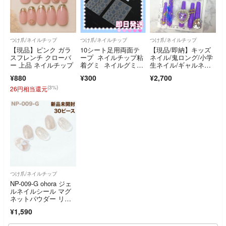
つけ爪/ネイルチップ
つけ爪/ネイルチップ
つけ爪/ネイルチップ
【現品】ピンク ガラ
10シート足用両面テ
【現品/即納】キッズ
スフレンチ クローバ
ープ ネイルチップ粘
ネイル/鬼ロング/小学
ー 上品 ネイルチップ
着グミ ネイルグミシ
生ネイル/ギャルネイ
ール フット用y
ル/コギャルネイル
¥880
¥300
¥2,700
(3%)
26円相当還元
つけ爪/ネイルチップ
NP-009-G ohora ジェ
ルネイルシール マグ
ネットパウダー リボ
ン 夏
¥1,590