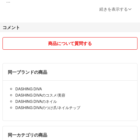
※日本郵便⇔ヤマト運輸を変更する場合があります。
続きを表示する
※梱包材に再利用品（紙袋やプチプチなど）を使用させて頂くこともあ
ります。
コメント
ハロウィン時期になるとハンドメイドも始めます^^
商品について質問する
気持ちの良い取引きをしていけたらと思います。
宜しくお願い致します。
同一ブランドの商品
DASHING DIVA
DASHING DIVAのコスメ/美容
DASHING DIVAのネイル
DASHING DIVAのつけ爪/ネイルチップ
同一カテゴリの商品