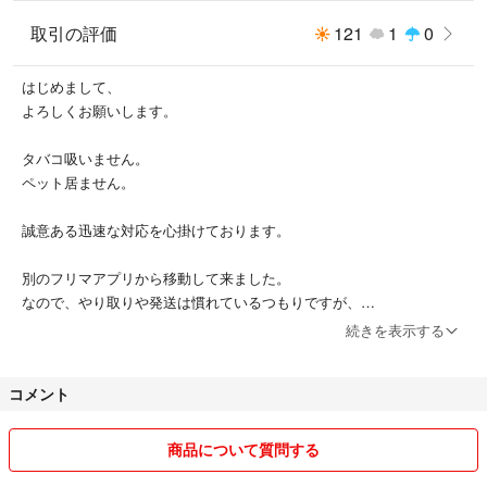
落下防止のためご自身でシリコン製のキャッチに付け替えることをオスス
メします。
取引の評価
121
1
0
はじめまして、
よろしくお願いします。
タバコ吸いません。
ペット居ません。
誠意ある迅速な対応を心掛けております。
別のフリマアプリから移動して来ました。
なので、やり取りや発送は慣れているつもりですが、
神経質な方のご購入はお控えくださいませ。
続きを表示する
どうぞ最後までよろしくお願いします。
コメント
商品について質問する