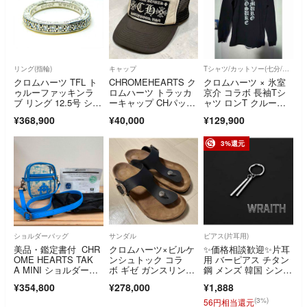
リング(指輪)
キャップ
Tシャツ/カットソー(七分/長袖)
クロムハーツ TFL ト
CHROMEHEARTS ク
クロムハーツ × 氷室
ゥルーファッキンラ
ロムハーツ トラッカ
京介 コラボ 長袖Tシ
ブ リング 12.5号 シル
ーキャップ CHパッ
ャツ ロンT クルーネ
バー 925
チ 白×黒 メッシュキ
ック
¥368,900
¥40,000
¥129,900
ャップ otto社 シルバ
ー925
3%還元
ショルダーバッグ
サンダル
ピアス(片耳用)
美品・鑑定書付 CHR
クロムハーツ×ビルケ
✨価格相談歓迎✨片耳
OME HEARTS TAK
ンシュトック コラ
用 バーピアス チタン
A MINI ショルダーバ
ボ ギゼ ガンスリンガ
鋼 メンズ 韓国 シンプ
ッグ
ー サンダル 43 28.
ル ロングバー ピアス
¥354,800
¥278,000
¥1,888
0 ブラック
(3%)
56円相当還元