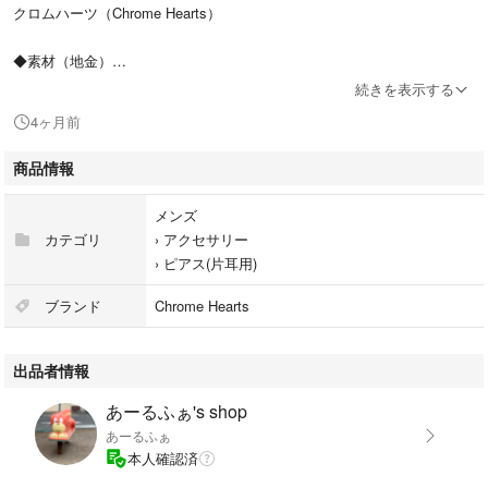
クロムハーツ（Chrome Hearts）
◆素材（地金）
本体とキャッチ・・・シルバー
続きを表示する
芯・・・ゴールド
4ヶ月前
◆状態
商品情報
出品する前に、
ポリッシュしてもらったので、
メンズ
とても新品のように綺麗です。
カテゴリ
›
アクセサリー
写真で確認の上、ご購入をお願いします。
›
ピアス(片耳用)
◆備考
ブランド
Chrome Hearts
25年以上前、
クロムハーツ直営店にて購入した正規品です。
出品者情報
ただ、付属品などはございません。
ご了承の上、ご購入ください。
あーるふぁ's shop
（昔のクロムハーツは、刻印が薄いなどの特徴がありますが、正規品で
あーるふぁ
す。ご理解の上、ご購入お願いします。）
本人確認済
クロムハーツのキャッチは外れやすいので、