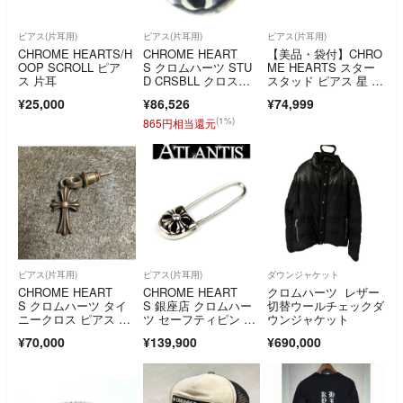
ピアス(片耳用)
ピアス(片耳用)
ピアス(片耳用)
CHROME HEARTS/H
CHROME HEART
【美品・袋付】CHRO
OOP SCROLL ピア
S クロムハーツ STU
ME HEARTS スター
ス 片耳
D CRSBLL クロスボ
スタッド ピアス 星 正
ールスタッドピア
規品
¥25,000
¥86,526
¥74,999
ス シルバー BCA110
(1%)
865円相当還元
ピアス(片耳用)
ピアス(片耳用)
ダウンジャケット
CHROME HEART
CHROME HEART
クロムハーツ レザー
S クロムハーツ タイ
S 銀座店 クロムハー
切替ウールチェックダ
ニークロス ピアス シ
ツ セーフティピン ピ
ウンジャケット
ルバー
アス メンズ シルバ
¥70,000
¥139,900
¥690,000
ー SV925 103817