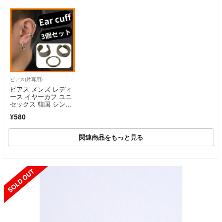
ピアス(片耳用)
ピアス メンズ レディ
ース イヤーカフ ユニ
セックス 韓国 シンプ
ル シルバー フェイク
¥580
ピアス フープピア
ス お洒落 カジュアル
関連商品をもっと見る
SOLD OUT