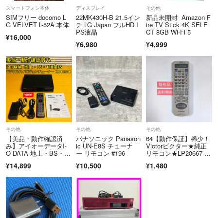
スマートフォン本体
ディスプレイ
その他
SIMフリー docomo L
22MK430H-B 21.5イン
新品未開封 Amazon F
G VELVET L-52A 本体
チ LG Japan フルHD I
ire TV Stick 4K SELE
PS液晶
CT 8GB Wi-Fi 5
¥16,000
¥6,980
¥4,999
その他
その他
その他
【美品・動作確認済
パナソニック Panason
64【動作保証】稀少！
み】アイオーデータI-
ic UN-E8S チューナ
Victorビクター★純正
O DATA 地上・BS・11
ー リモコン #196
リモコン★LP20667-00
0度CSデジタルハイビ
1
¥14,899
¥10,500
¥1,480
ジョンチューナー HVT
-BCT300