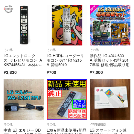
その他
その他
その他
LGエレクトロニク
LG HDDレコーダーリ
動作品 LG 43UJ630
ス テレビリモコン A
モコン 6711R1N215
A 基板セット43型 201
KB74455431 本体いた
A 管理5019
7年製 修理•部品取り用
み
¥3,830
¥700
¥7,000
その他
その他
PC周辺機器
中古 LG エルジー BD
L06★新品未使用●新品
LG スマートフォン連