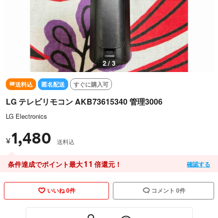
2 / 3
送料込
匿名配送
すぐに購入可
LG テレビリモコン AKB73615340 管理3006
LG Electronics
1,480
¥
送料込
11
条件達成でポイント最大
倍還元！
確認する
いいね 0件
コメント 0件