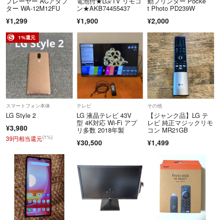
プレーヤー ACアダプ
電池付★LG/TV リモコ
動プリンター Pocke
ター WA-12M12FU
ン★AKB74455437
t Photo PD239W
¥1,299
¥1,900
¥2,000
1%還元
スマートフォン本体
テレビ
その他
LG Style 2
LG 液晶テレビ 43V
【ジャンク品】LG テ
型 4K対応 Wi-Fi アプ
レビ 純正マジックリモ
¥3,980
リ多数 2018年製
コン MR21GB
(1%)
39円相当還元
¥30,500
¥1,499