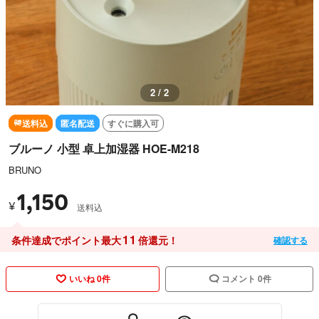
2 / 2
送料込
匿名配送
すぐに購入可
ブルーノ 小型 卓上加湿器 HOE-M218
BRUNO
1,150
¥
送料込
11
条件達成でポイント最大
倍還元！
確認する
いいね 0件
コメント 0件