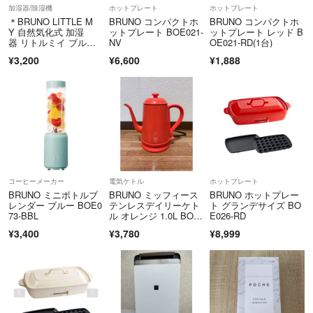
加湿器/除湿機
ホットプレート
ホットプレート
＊BRUNO LITTLE M
BRUNO コンパクトホ
BRUNO コンパクトホ
Y 自然気化式 加湿
ットプレート BOE021-
ットプレート レッド B
器 リトルミイ ブルー
NV
OE021-RD(1台)
ノ完売品
¥3,200
¥6,600
¥1,888
コーヒーメーカー
電気ケトル
ホットプレート
BRUNO ミニボトルブ
BRUNO ミッフィース
BRUNO ホットプレー
レンダー ブルー BOE0
テンレスデイリーケト
ト グランデサイズ BO
73-BBL
ル オレンジ 1.0L BOE
E026-RD
072
¥3,400
¥3,780
¥8,999