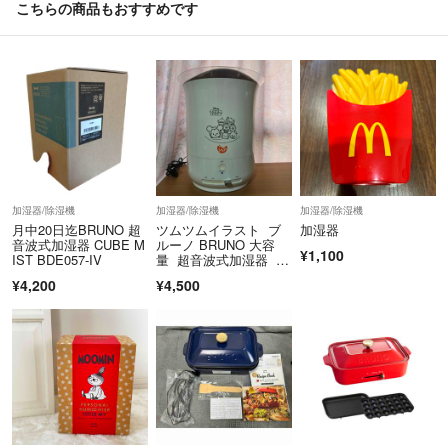
こちらの商品もおすすめです
加湿器/除湿機
加湿器/除湿機
加湿器/除湿機
月中20日迄BRUNO 超
ツムツムイラスト ブ
加湿器
音波式加湿器 CUBE M
ルーノ BRUNO 大容
¥1,100
IST BDE057-IV
量 超音波式加湿器 ジ
ェットミスト
¥4,200
¥4,500