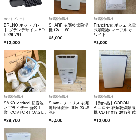
ホットプレート
加湿器/除湿機
加湿器/除湿機
BRUNO ホットプレー
SHARP 衣類乾燥除湿
Francfranc ポシェ 充電
ト グランデサイズ BO
機 CV-J180
式加湿器 マーブル ホ
E026-WH
ワイト
¥5,000
¥12,500
¥2,000
加湿器/除湿機
加湿器/除湿機
加湿器/除湿機
SAKO Medical 超音波
S94895 アイリス 衣類
【動作品】CORON
ネブライザー 新鋭工
乾燥除湿器 DDA-20 取
A コロナ 衣類乾燥除湿
業 COMFORT OASI
説付
機 CD-H1813 2013年式
S KU-200 美品 動作確
¥29,700
¥5,500
¥12,000
認済み 付属品完備