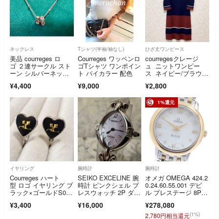
ネックレス
Tシャツ(半袖/袖なし)
ひざ丈ワンピース
美品 courreges ロ
Courreges ワッペンロ
courregesクレージ
ゴ ２連サークル スト
ゴTシャツ ワンポイン
ュ ニットワンピー
ーン シルバーネック
ト バイカラー 配色
ス ネイビー/ブラウ
レス
ン サイズ38
¥4,400
¥9,000
¥2,800
1%還元
イヤリング
腕時計
腕時計
Courreges ハート
SEIKO EXCELINE 腕
オメガ OMEGA 424.2
型 ロゴ イヤリング ブ
時計 ピンクシェル ブ
0.24.60.55.001 デビ
ラック×ゴールドS000
レスウォッチ 2P ダイ
ル プレステージ 8Pダ
40
ヤ
イヤ クォーツ レディ
¥3,400
¥16,000
¥278,080
ース 良品 _974270
(1%)
2,780円相当還元