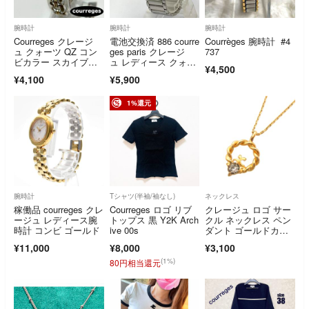
腕時計
腕時計
腕時計
Courreges クレージ
電池交換済 886 courre
Courrèges 腕時計 #4
ュ クォーツ QZ コン
ges paris クレージ
737
ビカラー スカイブル
ュ レディース クォー
¥4,500
ー ラウンド ブレスレ
ツ アナログ 腕時計 ホ
¥4,100
¥5,900
ット 腕時計 稼働 新品
ワイト 人気 希少
電池
1%還元
腕時計
Tシャツ(半袖/袖なし)
ネックレス
稼働品 courreges クレ
Courreges ロゴ リブ
クレージュ ロゴ サー
ージュ レディース腕
トップス 黒 Y2K Arch
クル ネックレス ペン
時計 コンビ ゴールド
ive 00s
ダント ゴールドカラ
ー
¥11,000
¥8,000
¥3,100
(1%)
80円相当還元