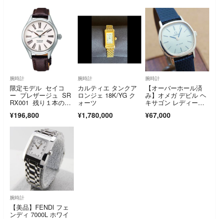
腕時計
腕時計
腕時計
限定モデル セイコ
カルティエ タンクア
【オーバーホール済
ー プレザージュ SR
ロンジェ 18K/YG ク
み】オメガ デビル ヘ
RX001 残り１本の
ォーツ
キサゴン レディー
み！ まもなく終了と
ス 美品 1979年製
¥196,800
¥1,780,000
¥67,000
なりますので本日中に
どうぞ。
腕時計
【美品】FENDI フェ
ンディ 7000L ホワイ