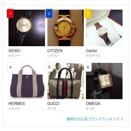
1
2
3
SEIKO
CITIZEN
Cartier
セイコー
シチズン
カルティエ
4
5
6
HERMES
GUCCI
OMEGA
エルメス
グッチ
オメガ
腕時計の人気ブランドランキング