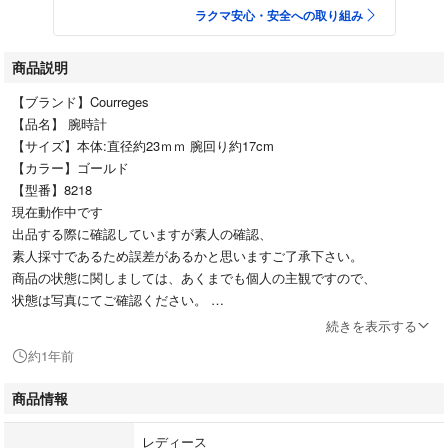
ラクマ安心・安全への取り組み
商品説明
【ブランド】Courreges
【品名】 腕時計
【サイズ】本体:直径約23ｍｍ 腕回り約17cm
【カラー】ゴールド
【型番】8218
現在動作中です
出品する際に確認していますが素人の確認、
素人採寸であるため誤差があるかと思いますご了承下さい。
商品の状態に関しましては、あくまでも個人の主観ですので、
状態は写真にてご確認ください。
返品・返金・修理には一切対応しておりません。
続きを表示する
ご理解頂いたうえで、ご購入ください。
約1年前
商品情報
レディース