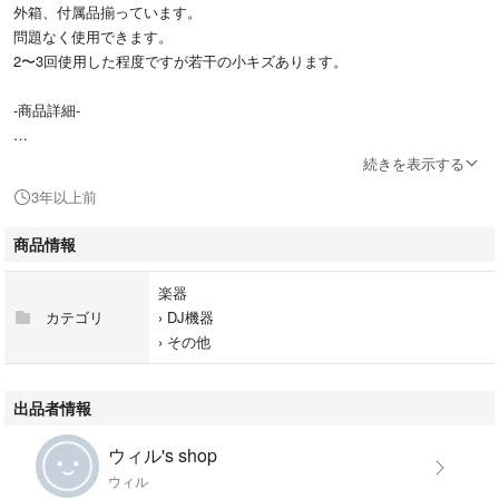
外箱、付属品揃っています。
問題なく使用できます。
2〜3回使用した程度ですが若干の小キズあります。
-商品詳細-
DJプレイに最も適した設計のクッションハンドルと、柔らかな肌触りのプ
続きを表示する
ロテインレザーを使った回転式イヤーカップ、RedphoneはDJプレイの際
3年以上前
にヘッドホンに拘束される煩わしさを解消し、モニタリングを快適にしま
す。
商品情報
再生したい場所を探すときには周りの音を遮断できる密閉式のRedphone
楽器
は非常に便利です。両手を使いたい場合には、クッションハンドルを耳と
カテゴリ
›
DJ機器
肩の間にはさんで使用すること で、両手が自由な状態が作れます。
›
その他
さらに取り外し可能な3.5mm - XLRプラグケーブルと6.3mmアダプター、
キャリングバッグが付属します。
出品者情報
NumarkのRedphoneは特別で優れたサウンドをお送りします。
ウィル's shop
ウィル