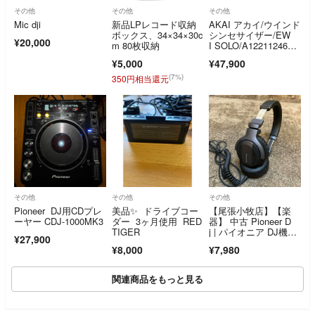
その他
その他
その他
Mic dji
新品LPレコード収納
AKAI アカイ/ウインド
ボックス、34×34×30c
シンセサイザー/EW
¥20,000
m 80枚収納
I SOLO/A1221124671
7799/Aランク/88【中
¥5,000
¥47,900
古】
(7%)
350円相当還元
その他
その他
その他
Pioneer DJ用CDプレ
美品✨ ドライブコー
【尾張小牧店】【楽
ーヤー CDJ-1000MK3
ダー 3ヶ月使用 RED
器】 中古 Pioneer D
TIGER
j | パイオニア DJ機
¥27,900
器 HDJ-CUE1 【47
¥8,000
¥7,980
6】
関連商品をもっと見る