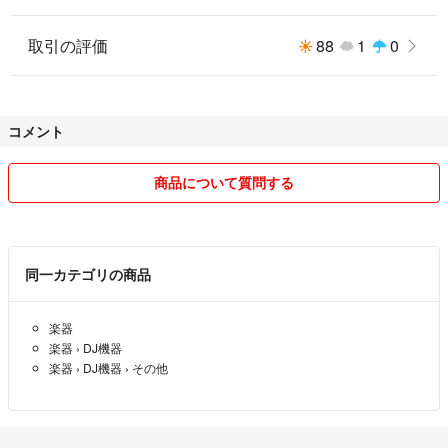
-Redphoneの主な特長-
取引の評価
88
1
0
モニタリングに最適化されたボイスコイル、強力なネオジム・マグネット
を使用した大型50mmドライバーが、最上の音質を実現
柔らかな肌触りのプロテインレザーを使った回転式イヤーカップ、DJプレ
イに基づいて設計されたクッションハンドル
コメント
取り外し可能なφ3.5mm-XLRプラグケーブルとφ6.3mmアダプター、キャ
リングバッグが付属
感度：100 ± 3dB
商品について質問する
インピーダンス：24Ω
周波数特性：10Hz〜22KHz
最大入力：3000mW
ケーブル長さ：約3メートル
同一カテゴリの商品
#numark
楽器
#dj用ヘッドフォン
楽器
›
DJ機器
#dj
楽器
›
DJ機器
›
その他
#片耳ヘッドホン
#stickheadphone