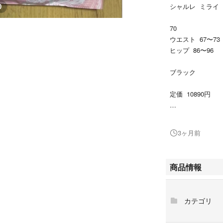
シャルレ ミライ
0
70
ウエスト 67〜73
ヒップ 86〜96
ブラック
定価 10890円
軽いはき心地のガ
3ヶ月前
#シャルレ
#スラリフト
#ガードル
商品情報
#ミライ
カテゴリ