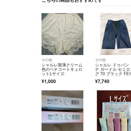
その他
その他
シャルレ製薄クリーム
シャルレ ドゥバン
色のペチコートキュロ
ナ ガードル セミロ
ットLサイズ
グ 70 ブラック FE1
4 新品
¥1,000
¥7,740