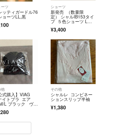
ョーツ
ショーツ
レッティガードル76
新発売 （数量限
ショーツLL,黒
定） シャルIB153タイ
プ ５色ショーツ Lサ
,100
イズ
¥3,400
の他
その他
公式購入】VIAG
シャルレ コンビネー
 ナイトブラ エア
ションスリップ半袖
 M/L ブラック ヴィ
¥1,380
ージュ
,280