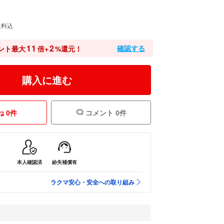
送料込
11
2
確認する
ント最大
倍+
%還元！
購入に進む
 0件
コメント 0件
本人確認済
紛失補償有
ラクマ安心・安全への取り組み