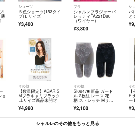
ショーツ
ブラ
シ
ツL
５色ショーツ(153タイ
シャルレブラジャーパ
パ
り薄
プ)Ｌサイズ
レッティFA221D80
と
商品
（ワイヤー)
¥3,400
¥9
¥3,800
その他
その他
そ
ー
【数量限定】AGARIS
SI0947■ 新品 ガード
【
ショ
Mブラキャミブラック
ル 2枚組 レース 花
E
LLサイズ新品未開封
柄 ストレッチ Mサイ
ー
ズ ブラック グレー
ア
¥4,980
¥2,100
¥3
シャルレのその他をもっと見る