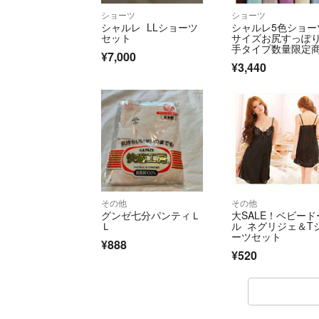
ショーツ
ショーツ
シャルレ LLショーツ
シャルレ5色ショー
セット
サイズお尻すっぽ
手タイプ数量限定
¥7,000
激安！
¥3,440
その他
その他
グンゼ七分パンティＬ
大SALE！ベビード
Ｌ
ル ネグリジェ＆T
ーツセット
¥888
¥520