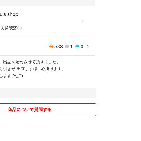
u's shop
本人確認済
538
1
0
、出品を始めさせて頂きました。
り引きが 出来ます様、心掛けます。
す(*^_^*)
商品について質問する