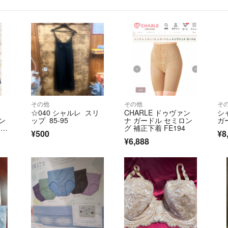
その他
その他
そ
☆040 シャルレ スリ
CHARLE ドゥヴァン
シ
ン
ップ 85-95
ナ ガードル セミロン
ガ
9
グ 補正下着 FE194
¥500
¥8
¥6,888