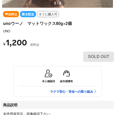
3 / 3
送料込
匿名配送
すぐに購入可
unoウーノ マットワックス80g×2個
UNO
1,200
¥
送料込
SOLD OUT
本人確認済
紛失補償有
ラクマ安心・安全への取り組み
商品説明
未使用保管品，画像確認下さい。