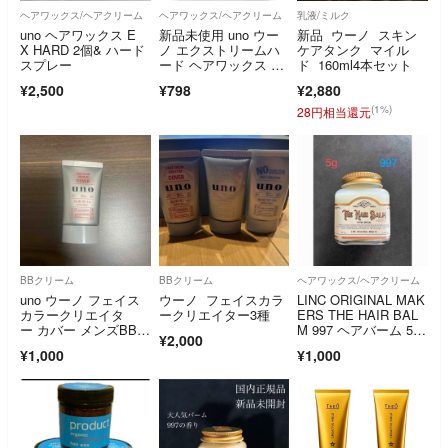
ヘアワックス/ヘアクリーム
ヘアワックス/ヘアクリーム
乳液/ミルク
uno ヘアワックス E
新品未使用 uno ウー
新品 ウーノ スキン
X HARD 2個& ハード
ノ エクストリームハ
ケアタンク マイル
スプレー
ード ヘアワックス 15
ド 160ml4本セット
g ミニ
¥2,500
¥798
¥2,880
(1%)
28円相当還元
BBクリーム
BBクリーム
ヘアワックス/ヘアクリーム
uno ウーノ フェイス
ウーノ フェイスカラ
LINC ORIGINAL MAK
カラークリエイタ
ークリエイター3種
ERS THE HAIR BAL
ー カバー メンズBBク
M 997 ヘアバーム 5
¥2,000
リーム SPF3
g お試し
¥1,000
¥1,000