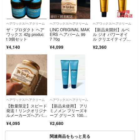
ヘアワックス/ヘアクリーム
ヘアワックス/ヘアクリーム
ヘアワックス/ヘアクリーム
ザ・プロダクト ヘア
LINC ORIGINAL MAK
【新品未開封】ルベ
ワックス 42g produc
ERS ヘアバーム 99
ル ジオ パワーオイ
t 3個セット
7 70g
ル クリエイティブホ
ールド 100g×2本
¥4,140
¥4,099
¥2,360
ヘアワックス/ヘアクリーム
ヘアワックス/ヘアクリーム
【数量限定】スピード
【新品未使用】 アリ
発送！リンクオリジナ
ミノメン フリーズキ
ルメーカーズヘアバー
ープ グリース 100
ムNo997 70g
g ２個
¥4,095
¥2,680
関連商品をもっと見る