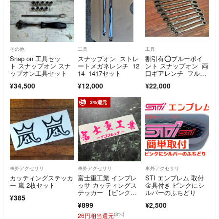
その他
工具
工具
Snap on 工具セッ
スナップオン ストレ
割引有⭕️ブルーポイ
ト スナップオン スナ
ートメガネレンチ 12
ント スナップオン 両
ップオン工具セット
14 1417セット
口ギアレンチ フルセ
ット 6〜24mm
¥34,500
¥12,000
¥22,000
3%還元
車外アクセサリ
車外アクセサリ
車外アクセサリ
カッティングステッカ
富士重工業 インプレ
STI エンブレム 取付
ー 嵐 2枚セット
ッサ カッティングス
金具付き ピンクにシ
テッカー 【ピンク】
ルバーのふちどり
¥385
カラー&車種変更可
¥899
¥2,500
能 スバルインプレッ
サ
(3%)
26円相当還元