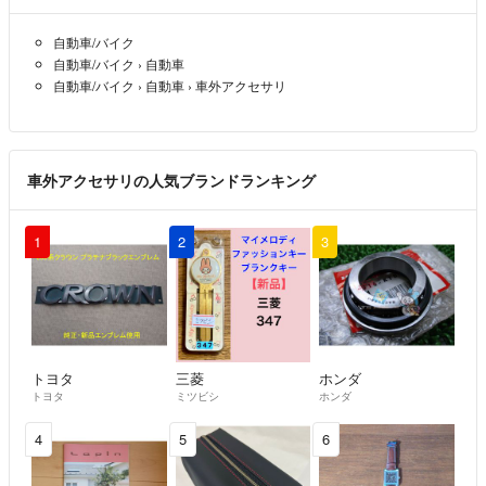
自動車/バイク
自動車/バイク
›
自動車
自動車/バイク
›
自動車
›
車外アクセサリ
車外アクセサリの人気ブランドランキング
1
2
3
トヨタ
三菱
ホンダ
トヨタ
ミツビシ
ホンダ
4
5
6