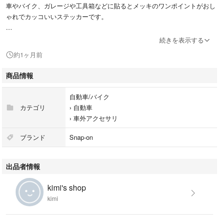
車やバイク、ガレージや工具箱などに貼るとメッキのワンポイントがおし
ゃれでカッコいいステッカーです。
ステッカー デカール インテリア ガレージ 工具 シール 光沢 耐熱
続きを表示する
約1ヶ月前
商品情報
自動車/バイク
カテゴリ
›
自動車
›
車外アクセサリ
ブランド
Snap-on
出品者情報
kimi's shop
kimi