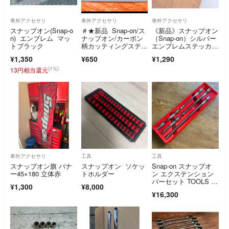
車外アクセサリ
車外アクセサリ
車外アクセサリ
スナップオン(Snap-o
＃★新品 Snap-on/ス
《新品》スナップオン
n) エンブレム マッ
ナップオン/カーボン
（Snap-on）シルバー
トブラック
柄カッティングステッ
エンブレムステッカ
カー/デカール/ワッペ
ー 117mm
¥1,350
¥650
¥1,290
ン
(1%)
13円相当還元
車外アクセサリ
工具
工具
スナップオン旗 バナ
スナップオン ソケッ
Snap-on スナップオ
ー45×180 立体赤
トホルダー
ン エクステンション
バーセット TOOLS 工
¥1,300
¥8,000
具
¥16,300