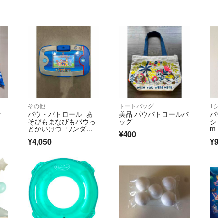
その他
トートバッグ
T
着
パウ・パトロール あ
美品 パウパトロールバ
パ
そびもまなびもパウっ
ッグ
シ
とかいけつ ワンダフ
m
¥400
ルパウパッド
¥4,050
¥