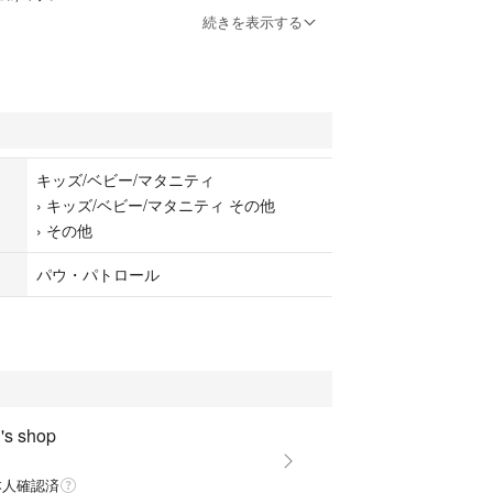
用で一般市販されていません(^o^)
続きを表示する
キッズ/ベビー/マタニティ
›
キッズ/ベビー/マタニティ その他
›
その他
パウ・パトロール
s shop
本人確認済