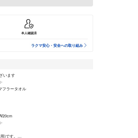
本人確認済
ラクマ安心・安全への取り組み
ざいます
✨
L マフラータオル
W20cm
✨
用)です。