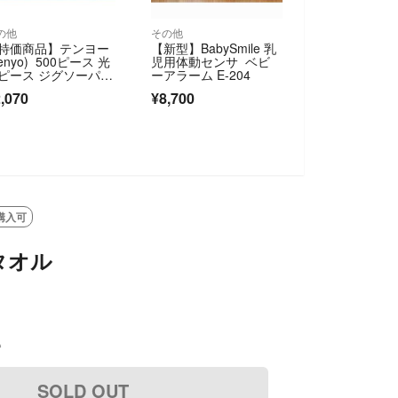
の他
その他
特価商品】テンヨー
【新型】BabySmile 乳
Tenyo) 500ピース 光
児用体動センサ ベビ
ピース ジグソーパズ
ーアラーム E-204
ル
,070
¥8,700
購入可
タオル
込
SOLD OUT