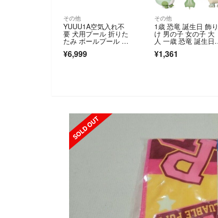
その他
その他
YUUU1A空気入れ不
1歳 恐竜 誕生日 飾
要 犬用プール 折りた
け 男の子 女の子 大
たみ ボールプール 丸
人 一歳 恐竜 誕生日
型 排水口付き
ルーン
¥6,999
¥1,361
SOLD OUT