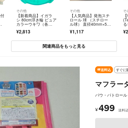
その他
その他
そ
り付
【新着商品】イガラ
【人気商品】発泡スチ
【
シ 80cm浮き輪 ピュア
ロール 球 （スチロー
(
バ
カラーウキワ（各
ル球） 直径40mm×5
る
色） ロープ付き R
個 発泡ボール
¥2,813
¥1,117
¥2
関連商品をもっと見る
送料込
すぐに
マフラー
パウ・パトロール
499
¥
送料