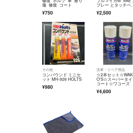
修復 ホルツ 車 擦り
プルマイカM 9AE
傷 修復 コート
プレー とタッチペ
ン ホルツ
¥750
¥2,500
その他
洗車・リペア用品
コンパウンド ミニセ
☆2本セット☆WAK
ット MH-926 HOLTS
O'S☆スーパータイ
コート☆ワコーズ
¥980
¥4,600