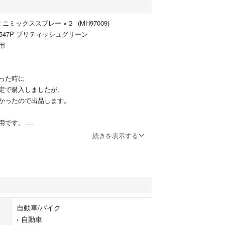
ミニミックススプレー ×２ (MH97009)
547P ブリティッシュグリーン
使用
った時に
定で購入しましたが、
かったので出品します。
用です。
続きを表示する
ッシュグリーン（G547P）です、
うご購入下さい。
年11月末です。
質上NC,NRで宜しくお願いします。
自動車/バイク
›
自動車
１〜２日までに完了するよう心がけておりますが、