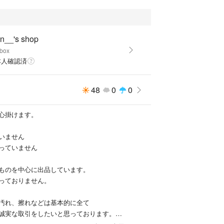
un__'s shop
 box
本人確認済
48
0
0
心掛けます。
いません
っていません
ものを中心に出品しています。
っておりません。
汚れ、擦れなどは基本的に全て
誠実な取引をしたいと思っております。