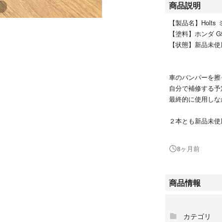
商品説明
【製品名】Holts 
【塗料】ホンダ G
【状態】新品未
車のバンパーを擦
自分で補修する予
最終的に使用しな
２本とも新品未使
ホンダのブリティ
8ヶ月前
お間違えのないよ
購入時期は2025
商品情報
フリマサイトの性
カテゴリ
発送は購入確認後