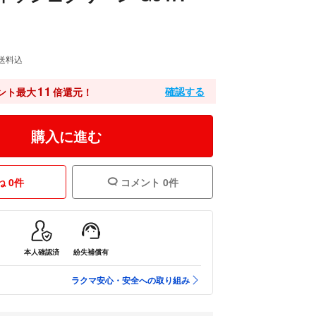
送料込
11
確認する
ント最大
倍還元！
購入に進む
 0件
コメント 0件
本人確認済
紛失補償有
ラクマ安心・安全への取り組み