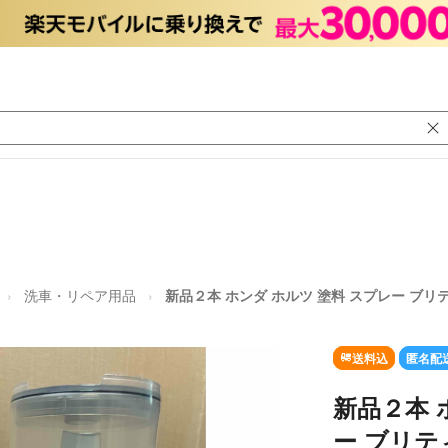
洗車・リペア用品
新品２本 ホンダ ホルツ 塗料 スプレー ブリテ
送料込
匿名配
新品２本 
ー ブリテ