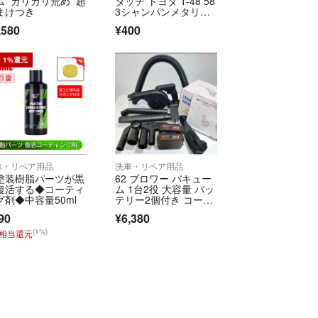
ム ガリガリ荒め 超
タッチ トヨタ T-48 58
まけつき
3シャンパンメタリッ
ク
,580
¥400
1%還元
車・リペア用品
洗車・リペア用品
塗装樹脂パーツが黒
62 ブロワー バキュー
復活する◆コーティ
ム 1台2役 大容量 バッ
グ剤◆中容量50ml
テリー2個付き コード
レス 黒
90
¥6,380
(1%)
円相当還元