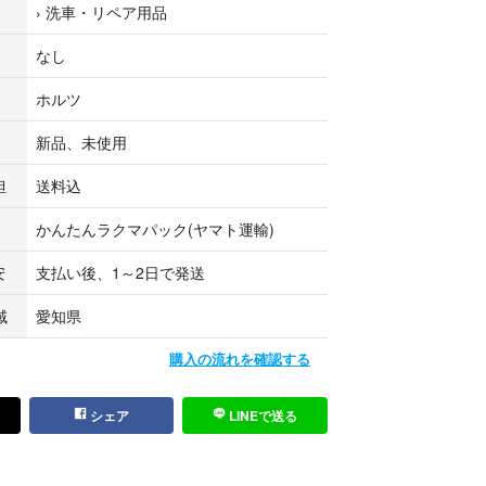
›
洗車・リペア用品
かじめ連絡致します。
なし
いた方のみご購入をお願いいたします。
ホルツ
らコメントにてお答えします。
新品、未使用
担
送料込
かんたんラクマパック(ヤマト運輸)
安
支払い後、1～2日で発送
域
愛知県
購入の流れを確認する
シェア
LINEで送る