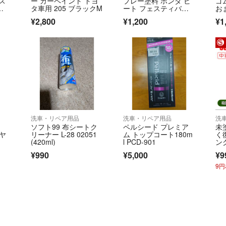
 ス
ー カーペイント トヨ
プレー塗料 ホンダ ビ
ゴ
タ車用 205 ブラックM
ート フェスティバル
お
レッド
¥2,800
¥1,200
¥1
洗車・リペア用品
洗車・リペア用品
洗
ソフト99 布シートク
ペルシード プレミア
未
ヤ
リーナー L-28 02051
ム トップコート180m
く
(420ml)
l PCD-901
ン
¥990
¥5,000
¥9
9