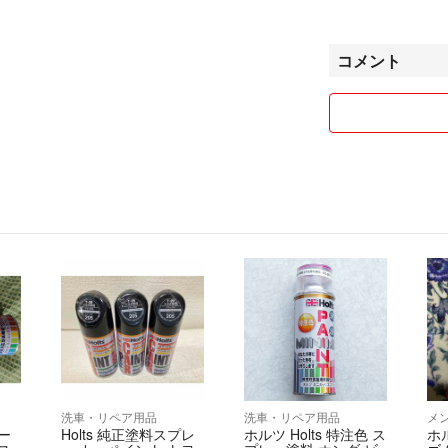
また他フリマサイ
タイミング次第で
コメント
御容赦ください。
よろしくお願いし
洗車・リペア用品
洗車・リペア用品
メ
ー
Holts 純正塗料スプレ
ホルツ Holts 特注色 ス
ホ