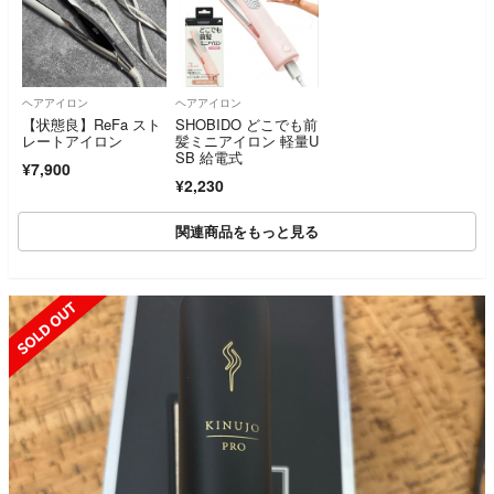
ヘアアイロン
ヘアアイロン
【状態良】ReFa スト
SHOBIDO どこでも前
レートアイロン
髪ミニアイロン 軽量U
SB 給電式
¥7,900
¥2,230
関連商品をもっと見る
SOLD OUT