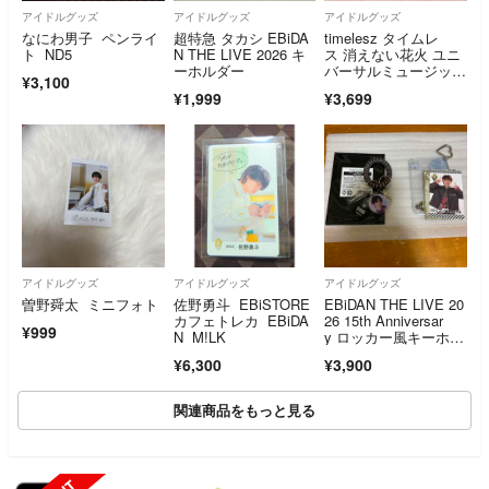
アイドルグッズ
アイドルグッズ
アイドルグッズ
なにわ男子 ペンライ
超特急 タカシ EBiDA
timelesz タイムレ
ト ND5
N THE LIVE 2026 キ
ス 消えない花火 ユニ
ーホルダー
バーサルミュージッ
¥3,100
ク トレカ
¥1,999
¥3,699
アイドルグッズ
アイドルグッズ
アイドルグッズ
曽野舜太 ミニフォト
佐野勇斗 EBiSTORE
EBiDAN THE LIVE 20
カフェトレカ EBiDA
26 15th Anniversar
¥999
N M!LK
y ロッカー風キーホル
ダー＆トレカ＆ケー
¥6,300
¥3,900
ス NAOYA
関連商品をもっと見る
SOLD OUT