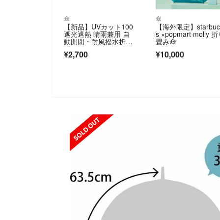
傘
傘
【新品】UVカット100
【海外限定】starbuc
遮光遮熱 晴雨兼用 自
s ×popmart molly 
動開閉・耐風撥水折り
畳み傘
たたみ傘
¥2,700
¥10,000