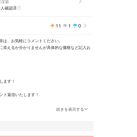
の宝箱
本人確認済
11
1
0
等は、お気軽にコメントください。
に添えるか分かりませんが具体的な価格など記入お
送します！
メント返信いたします！
って下さい！
続きを表示する
る方は少しお値引きさせていただきます！
ます！