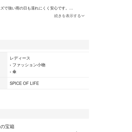
サイズで強い雨の日も濡れにくく安心です。
続きを表示する
レン、骨組み：グラスファイバー
5cm、[直径]約100cm、[全長]約82cm
レディース
置き実寸サイズです。実際のサイズと多少の誤差が
›
ファッション小物
います。ご了承ください。
›
傘
SPICE OF LIFE
との宝箱