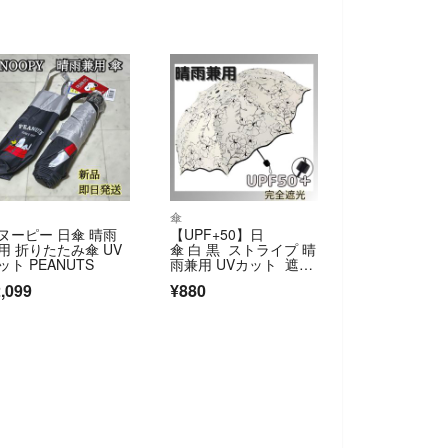
傘
ヌーピー 日傘 晴雨
【UPF+50】日
用 折りたたみ傘 UV
傘 白 黒 ストライプ 晴
ット PEANUTS
雨兼用 UVカット 遮
光 縞模様 紫外線対
,099
¥880
策 おしゃれ 折りたた
み傘 遮光 折畳