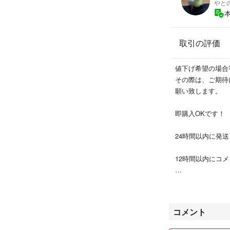
やと
取引の評価
値下げ希望の場合
その際は、ご期待
願い致します。
即購入OKです！
24時間以内に発
12時間以内にコ
他の商品も見てい
まとめて購入され
コメント
よろしくお願いし