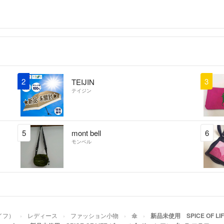
2
3
TEIJIN
テイジン
5
mont bell
6
モンベル
ライフ）
レディース
ファッション小物
傘
新品未使用 SPICE OF 