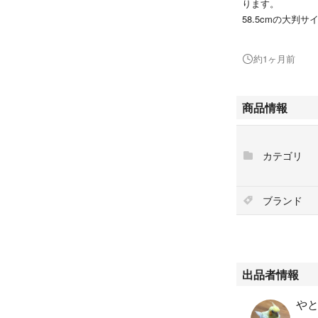
ります。
58.5cmの大判
【素材】
約1ヶ月前
傘生地：ポリエチ
【サイズ】
商品情報
[親骨の長さ]約58.
※サイズは当店平
カテゴリ
生じる場合がござ
【重量】
ブランド
約320g
出品者情報
や