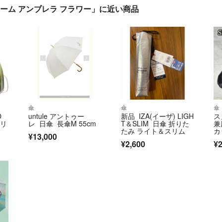
傘 ドーム アンブレラ フラワー」に近い商品
傘
傘
傘
O
untule アントゥー
新品 IZA(イーザ) LIGH
ス
グリ
レ 日傘 長傘M 55cm
T＆SLIM 日傘 折りた
兼
たみ ライト＆スリム
カ
¥13,000
¥2,600
¥2