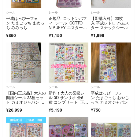
シール
シール
シール
平成はっぴーフォ
正規品 コットンパフ
【即購入可】20枚
ン たまごっち まめっ
ィ シール COTTO
入 平成レトロ ハムス
ち みみっち
N PUFFY エスターバ
ター スナックシール
ニー ピンク 即発送
¥860
¥1,150
¥1,999
◎
シール
シール
シール
【国内正規品】大人の
新作！大人の図鑑シー
平成はっぴーフォ
図鑑シール 38種セッ
ル 3D サンリオ 全6
ン たまごっち おやじ
ト カミオジャパン コ
種 コンプリート 正規
っち カミオジャパン
ラボ サンリオ ディズ
品 サンリオキャラク
¥26,999
¥5,190
¥750
ニー サンリオ たまご
ターズ ポムポムプリ
っち ほっぺちゃんな
ン シナモン クロミ
ど