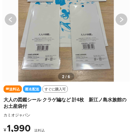
3 / 6
送料込
匿名配送
すぐに購入可
大人の図鑑シール クラゲ編など 計4枚 新江ノ島水族館の
お土産袋付
カミオジャパン
1,990
¥
送料込