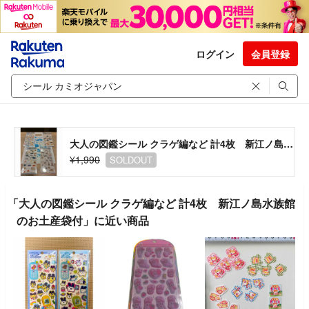
ログイン
会員登録
大人の図鑑シール クラゲ編など 計4枚 新江ノ島水族館のお土産袋付
¥1,990
SOLDOUT
「大人の図鑑シール クラゲ編など 計4枚 新江ノ島水族館
のお土産袋付」に近い商品