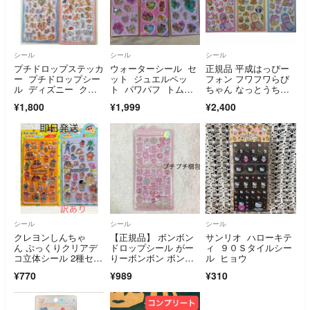
シール
シール
シール
プチドロップステッカ
ウォーターシール セ
正規品 平成はっぴー
ー プチドロップシー
ット ジュエルペッ
フォン フワフワらび
ル ディズニー クラ
ト パワパフ トムジ
ちゃん なっとうちゃ
シック 2種セット
ェリ
ん ３種セット
¥1,800
¥1,999
¥2,400
シール
シール
シール
クレヨンしんちゃ
【正規品】 ボンボン
サンリオ ハローキテ
ん ぷっくりクリアデ
ドロップシール がー
ィ ９０Ｓタイルシー
コ立体シール 2種セッ
りーボンボン ボンド
ル ヒョウ
ト
ロ ガーリーボンボン
¥770
¥989
¥310