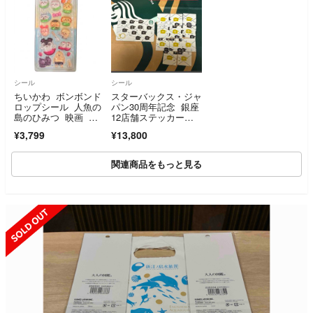
シール
シール
ちいかわ ボンボンド
スターバックス・ジャ
ロップシール 人魚の
パン30周年記念 銀座
島のひみつ 映画 特
12店舗ステッカーコ
典
ンプリート
¥3,799
¥13,800
関連商品をもっと見る
SOLD OUT