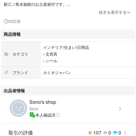
新江ノ島水族館のお土産袋付です。
続きを表示する
購入時からあった細かい傷などあるかもしれません。
23日前
他にも色々シール出品しています。
お気持ち程度のおまとめ割りなら対応します。
商品情報
ゆうパケットポストminiの封筒に入れての
インテリア/住まい/日用品
発送になります。
カテゴリ
›
文房具
›
シール
ブランド
カミオジャパン
出品者情報
Sono's shop
Sono
本人確認済
取引の評価
107
0
0