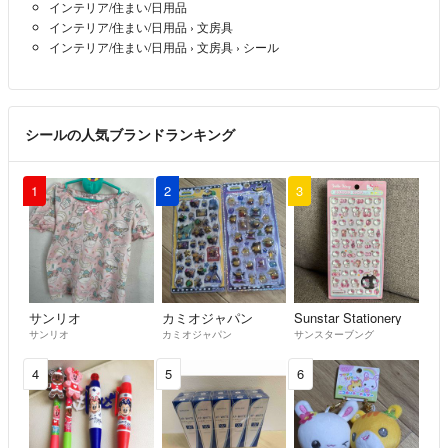
インテリア/住まい/日用品
インテリア/住まい/日用品
›
文房具
インテリア/住まい/日用品
›
文房具
›
シール
シールの人気ブランドランキング
1
2
3
サンリオ
カミオジャパン
Sunstar Stationery
サンリオ
カミオジャパン
サンスターブング
4
5
6