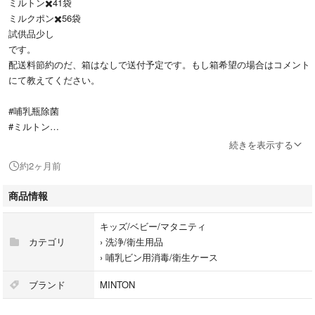
ミルトン✖️41袋
ミルクポン✖️56袋
試供品少し
です。
配送料節約のだ、箱はなしで送付予定です。もし箱希望の場合はコメント
にて教えてください。
#哺乳瓶除菌
#ミルトン
#ピジョン
続きを表示する
#ミルクポン
約2ヶ月前
商品情報
キッズ/ベビー/マタニティ
カテゴリ
›
洗浄/衛生用品
›
哺乳ビン用消毒/衛生ケース
ブランド
MINTON