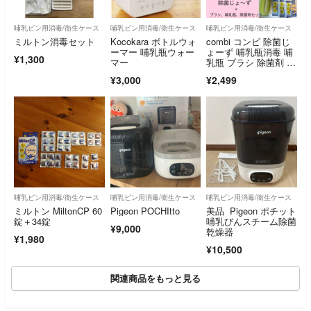
哺乳ビン用消毒/衛生ケース
哺乳ビン用消毒/衛生ケース
哺乳ビン用消毒/衛生ケース
ミルトン消毒セット
Kocokara ボトルウォ
combi コンビ 除菌じ
ーマー 哺乳瓶ウォー
ょーず 哺乳瓶消毒 哺
¥1,300
マー
乳瓶 ブラシ 除菌剤 セ
ット
¥3,000
¥2,499
哺乳ビン用消毒/衛生ケース
哺乳ビン用消毒/衛生ケース
哺乳ビン用消毒/衛生ケース
ミルトン MiltonCP 60
Pigeon POCHItto
美品 Pigeon ポチット
錠＋34錠
哺乳びんスチーム除菌
¥9,000
乾燥器
¥1,980
¥10,500
関連商品をもっと見る