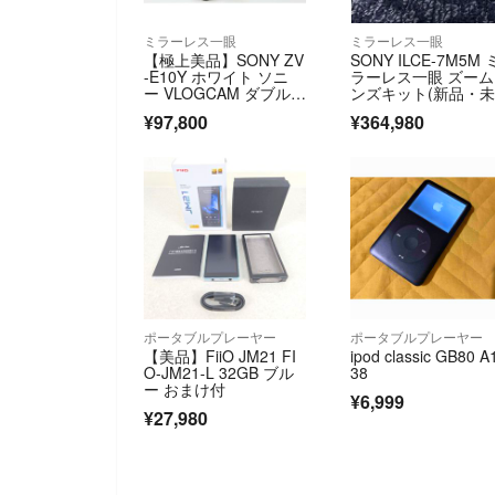
ミラーレス一眼
ミラーレス一眼
【極上美品】SONY ZV
SONY ILCE-7M5M 
-E10Y ホワイト ソニ
ラーレス一眼 ズー
ー VLOGCAM ダブルズ
ンズキット(新品・
ームレンズキット Vlog
用)
¥97,800
¥364,980
用カメラ
ポータブルプレーヤー
ポータブルプレーヤー
【美品】FiiO JM21 FI
ipod classic GB80 A
O-JM21-L 32GB ブル
38
ー おまけ付
¥6,999
¥27,980