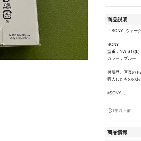
商品説明
「SONY ウォークマ
SONY
型番：NW-S13(L)
カラー：ブルー
付属品、写真のも
購入したもののあ
#SONY
#NW-S13(L)
#スマホ/家電/カ
1年以上前
#オーディオ機器
#ポータブルプレ
商品情報