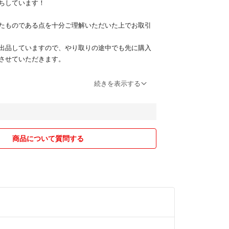
ちしています！
たものである点を十分ご理解いただいた上でお取引
出品していますので、やり取りの途中でも先に購入
とさせていただきます。
合は郵便局発送の場合、月曜か火曜日発送になりま
続きを表示する
や返品は対応できません。
商品について質問する