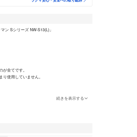
ラクマ安心・安全への取り組み
ン Sシリーズ NW-S13(L)」
のが全てです。
まり使用していません。
続きを表示する
メラ
ーヤー