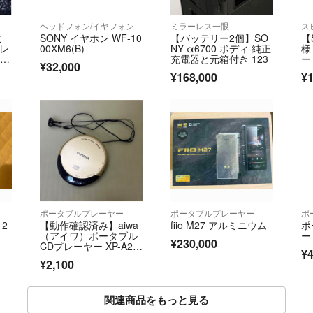
ヘッドフォン/イヤフォン
ミラーレス一眼
ス
ミ
SONY イヤホン WF-10
【バッテリー2個】SO
【
ムレ
00XM6(B)
NY α6700 ボディ 純正
様
未使
充電器と元箱付き 123
ー 
¥32,000
¥168,000
¥1
ポータブルプレーヤー
ポータブルプレーヤー
ポ
12
【動作確認済み】aiwa
fiio M27 アルミニウム
ポ
（アイワ）ポータブル
ー
¥230,000
CDプレーヤー XP-A2
¥4
0 ゴールド 純正イヤホ
¥2,100
ン付き
関連商品をもっと見る