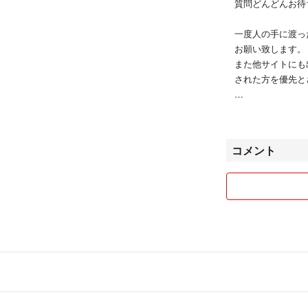
質問どんどんお待
一度人の手に渡っ
お願い致します。
また他サイトにも
された方を優先
また土日を挟む場
す。
コメント
購入後のクレーム