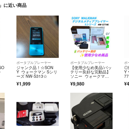
L)」に近い商品
ポータブルプレーヤー
ポータブルプレーヤー
ポ
SO
ジャンク品！☆SON
【使用少なめ美品/バッ
◎
シ
Y ウォークマン Sシリ
テリー良好な完動品】
Y
ーズ NW-S313☆
ソニー ウォークマ
7
ン デジタルオーディ
¥1,999
¥9,980
¥4
オプレイヤー ライト
ピンク NW-S774K