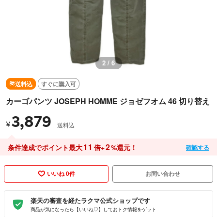
2 / 6
送料込
すぐに購入可
カーゴパンツ JOSEPH HOMME ジョゼフオム 46 切り替え
3,879
¥
送料込
11
2
条件達成でポイント最大
倍+
%還元！
確認する
いいね 0件
お問い合わせ
楽天の審査を経たラクマ公式ショップです
商品が気になったら【いいね♡】しておトク情報をゲット