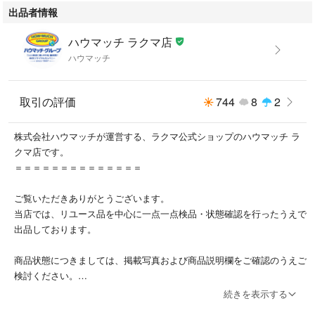
出品者情報
※未使用品でも保管・展示に伴うスレや小キズ等が見られる場合がござい
ます。
ハウマッチ ラクマ店
※記載のない見落としがあった場合でも、現品を優先とさせていただきま
ハウマッチ
す。
1-2. まとめ商品（セット販売品）
取引の評価
744
8
2
複数商品をまとめた販売品です。
各商品の状態確認は行っておらず、付属品の欠品・破損・混在がある場合
株式会社ハウマッチが運営する、ラクマ公式ショップのハウマッチ ラ
がございます。
クマ店です。
内容や状態に関する個別のご質問にはお答えいたしかねます。
＝＝＝＝＝＝＝＝＝＝＝＝＝＝
________________________________________
2. 付属品・消耗品について
ご覧いただきありがとうございます。
当店では、リユース品を中心に一点一点検品・状態確認を行ったうえで
・撮影時に使用した定規・ハンガー・台車などは商品に含まれません。
出品しております。
・商品画像に写っていない付属品の欠品を理由とした返品はお受けできま
せん。
商品状態につきましては、掲載写真および商品説明欄をご確認のうえご
・液漏れのあるリモコン類はおまけ扱いとなります。
検討ください。
※こちらを理由とした返品はお受けできません。
中古品の特性上、ごく軽微なスレや使用感等がある場合がございますの
・電池・バッテリー・ランプなどの消耗品は保証対象外です。
続きを表示する
で、あらかじめご了承ください。
・電池は付属していない場合がございますので、別途ご用意ください。