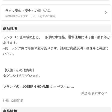
ラクマ安心・安全への取り組み
補償制度やカスタマーサポートなどのご案内
商品説明
ランク B：使用感のある、一般的な中古品。通常使用に伴う傷・擦れ等が
あります。
※同一ランク内でも個体差があります。詳細は商品説明・画像をご確認く
ださい。
【状態・その他備考】
タグにシミがございます。
ブランド名：JOSEPH HOMME ジョゼフオム
種類：カーゴパンツ
続きを表示する
サイズ：46
約13時間前
商品詳細：切り替え
対象性別：メンズ
商品情報