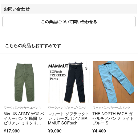
・防水仕様の時計などは電池交換済みの場合があり、防水性能は生活防水
お問い合わせ
・コメントなし即購入OKです
程度とお考えください。
・丁寧な梱包、迅速な発送を心がけています
________________________________________
この商品について問い合わせる
・ご不明点や気になる点がございましたら、ご購入前でもお気軽にお問
3. 色味について
い合わせください
撮影環境・お使いのモニター設定等により、実際の色味と異なる場合がご
お客様に安心してお取引いただけるよう、誠実な対応を心がけてまいり
ざいます。
こちらの商品もおすすめです
ます。
※色のイメージ違いによる返品はお受けできません。
どうぞよろしくお願いいたします。
________________________________________
4. 梱包・発送について
＝＝＝＝＝＝＝＝＝＝＝＝＝＝
こちらのアカウントはラクマ公式パートナーの株式会社ハウマッチによ
商品は緩衝材を詰めた段ボールで丁寧に梱包・発送いたします。
って運営されています。
環境保護の観点から、一部リサイクル資材（再利用エアークッションな
▼特商法
ど）を使用する場合がございます。
https://fril.jp/ts/official/law/a505/
発送方法・送料は商品ページの記載内容に準じます。
▼返品特約
________________________________________
ワークパンツ/カーゴパンツ
ワークパンツ/カーゴパンツ
ワークパンツ/カーゴパンツ
https://fril.jp/ts/official/law/a505/#return_policy
5. お受け取りについて
60s US ARMY 米軍 ベ
マムート ソフテックト
THE NORTH FACE ガ
イカーパンツ 民間 シ
レッカーズパンツ MA
ゼルチノパンツ ライト
ビリアン ミリタリ
MMUT SOFtech
ブルー S
静岡市内の弊社倉庫での直接お受け取りも可能です（要事前連絡・営業時
ー 軍パン カーゴ
¥17,990
¥9,000
¥4,400
間内対応）。