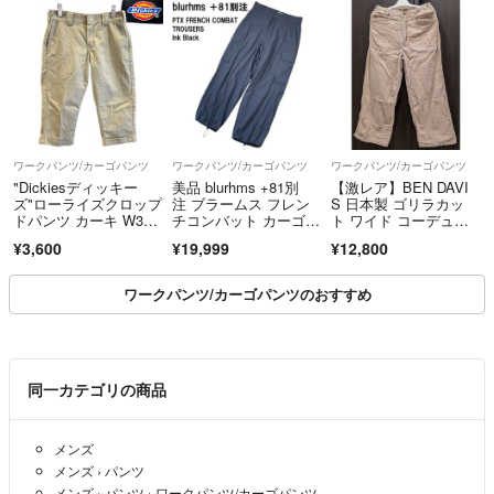
※モールの規約により、直接受け取りが不可の場合は配送対応のみとなり
ます。
________________________________________
6. ご購入にあたってのお願い
中古品の特性上、コンディションの感じ方には個人差がございます。
十分ご理解のうえご注文をお願いいたします。
ワークパンツ/カーゴパンツ
ワークパンツ/カーゴパンツ
ワークパンツ/カーゴパンツ
ご不明点がございましたら、ご購入前にお問い合わせください。
"Dickiesディッキー
美品 blurhms +81別
【激レア】BEN DAVI
ズ"ローライズクロップ
注 ブラームス フレン
S 日本製 ゴリラカッ
ドパンツ カーキ W3
チコンバット カーゴパ
ト ワイド コーデュロ
【酒類・刃物類・モデルガン・加熱式たばこ等の販売に関するご注意】
0 古着 チノ ワークパ
ンツ 2 M インクブラッ
イパンツ
¥3,600
¥19,999
¥12,800
20歳未満の飲酒・喫煙は法律で禁止されています。
ンツ ショートパン
ク 黒 ワイドシルエッ
ツ ベージュ
ト
当店では、20歳未満の方への酒類・たばこ関連商品の販売は行っておりま
ワークパンツ/カーゴパンツのおすすめ
せん。
また、刃物類・モデルガン等については、法令および各モールの規約に基
づき、販売可否を確認したうえで出品しております。
同一カテゴリの商品
ご購入時またはお取引時に、年齢確認・本人確認をお願いする場合がござ
います。
年齢確認等にご協力いただけない場合、または販売条件を満たさないと判
メンズ
断した場合は、ご注文をキャンセルさせていただく場合がございます。
メンズ
›
パンツ
メンズ
›
パンツ
›
ワークパンツ/カーゴパンツ