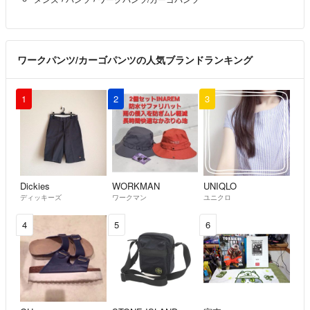
※各モールの規約により、商品によっては販売できない場合がございま
す。
【管理番号】WR0003740
ワークパンツ/カーゴパンツの人気ブランドランキング
こちらの商品はラクマ公式パートナーのWASABI SWITCHによって出品さ
れています。
1
2
3
Dickies
WORKMAN
UNIQLO
ディッキーズ
ワークマン
ユニクロ
4
5
6