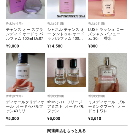
香水(女性用)
香水(女性用)
香水(女性用)
チャンス オー スプラ
シャネル チャンス オ
LUSH ラッシュ ロー
ンディド オードゥ パ
ー タンドゥル オード
ズジャム パフュー
ルファム 100ml Ds87
ゥ パルファム 100m
ム 30ml 香水
l CHANEL 香水 日本
¥9,000
¥14,580
¥800
語表記ラベル有り
香水(女性用)
香水(女性用)
香水(女性用)
ディオールクリディオ
shiro シロ フリージ
ミスディオール ブル
ール オードゥパルフ
アミスト オードパル
ーミングブーケ オー
ァン40ミリ
ファン
ドゥトワレ
¥5,000
¥6,000
¥3,610
関連商品をもっと見る