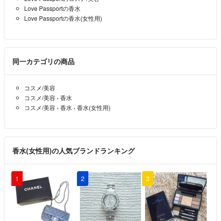
あーや
- 8年以上前
Love Passportの香水
Love Passportの香水(女性用)
いいですよ(*´꒳`*)
600円でどうですか？
あや
- 8年以上前
出品者
同一カテゴリの商品
突然の質問失礼しますm(_ _)m
コスメ/美容
いきなりこんなお願い大変申し訳ないのですが値下げして頂く事は可
コスメ/美容
›
香水
能でしょうか？
コスメ/美容
›
香水
›
香水(女性用)
あーや
- 8年以上前
香水(女性用)の人気ブランドランキング
1
2
3