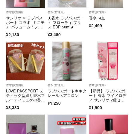
香水(女性用)
香水(女性用)
香水(女性用)
サンリオ ✕ ラブパス
★香水 ラブパスポー
香水 4点
ポート コラボ ミニモ
ト フローティ ブリ
¥2,499
ア パフューム / フレ
ス EDP 50ml★
グランス
¥2,180
¥3,480
香水(女性用)
香水(女性用)
香水(女性用)
LOVE PASSPORT ス
ラブパスポートキキク
【新品】 ラブパスポ
ティック型練り香水フ
レールヘアコロン
ート 香水 マイメロデ
ルーティミュゲの香り
ィ サンリオ 2種セッ
¥1,250
2点セット
ト
¥3,333
¥1,900