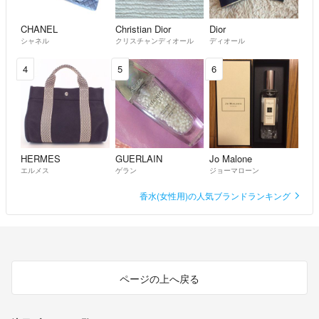
CHANEL
Christian Dior
Dior
シャネル
クリスチャンディオール
ディオール
4
5
6
HERMES
GUERLAIN
Jo Malone
エルメス
ゲラン
ジョーマローン
香水(女性用)の人気ブランドランキング
ページの上へ戻る