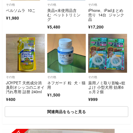
その他
その他
その他
ベルソムラ 10こ
美品⭐︎未使用品含
iPhone、iPadまとめ
む ペットトリミン
売り 14台 ジャンク
¥1,980
グ
品
¥5,480
¥17,200
その他
その他
その他
JOYPET 天然成分消
ネフガード 粒 犬・猫
薬用ノミ取り首輪+蚊
臭剤オシッコのニオイ
用
よけ 小型犬用 効果6
汚れ専用 詰替 240ml
ヵ月２個
¥1,500
¥400
¥999
関連商品をもっと見る
SOLD OUT