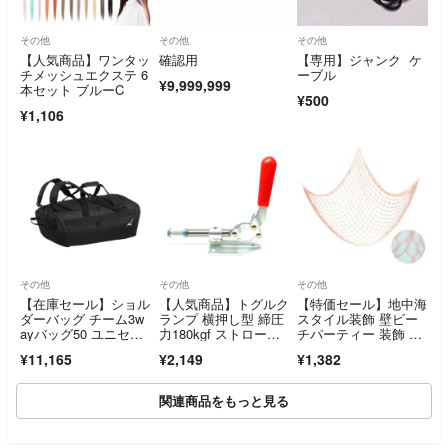
その他
その他
その他
【人気商品】ワンタッ
確認用
【専用】ジャンク ケ
チメッシュエクステ 6
ーブル
¥9,999,999
本セット ブルーC
¥500
¥1,106
その他
その他
その他
【在庫セール】ショル
【人気商品】トグルク
【特価セール】地中海
ダーバッグ チーム3w
ランプ 横押し型 締圧
スタイル装飾 壁ビー
ayバッグ50 ユニセッ
力180kgf ストローク3
チパーティー 装飾 マ
クス F ブラ
0mm T
リンテイスト壁飾り
¥11,165
¥2,149
¥1,382
関連商品をもっと見る