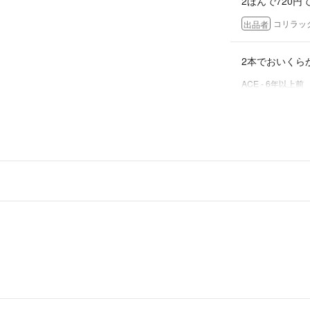
2ほんで720円
コリラッ
出品者
2本でおいくらか
ACE
- 6年以上前
はい 大丈夫で
変更しておきま
コリラッ
出品者
コメント失礼い
こちら ブラウ
ACE
- 6年以上前