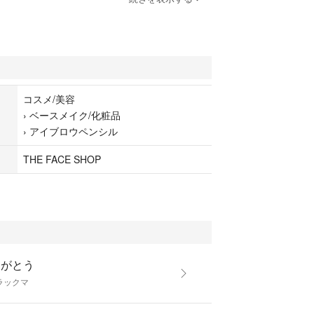
ん
できる場合があります
コスメ/美容
›
ベースメイク/化粧品
›
アイブロウペンシル
プ
THE FACE SHOP
P
りがとう
ラックマ