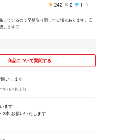
242
2
1
品しているので早期取り消しする場合あります。安
望します♡
商品について質問する
お願いします
クマ
- 6年以上前
います！
ン 2本 お願いいたします