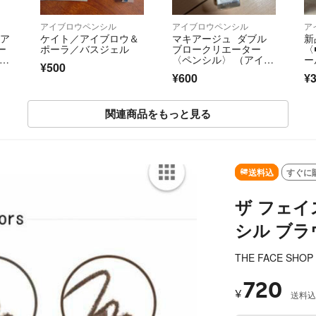
アイブロウペンシル
アイブロウペンシル
ア
 ア
ケイト／アイブロウ＆
マキアージュ ダブル
新
ー
ポーラ／バスジェル
ブロークリエーター
〈
 ナ
〈ペンシル〉 （アイブ
ー
¥500
おま
ロー カートリッジ） B
テ
¥600
¥3
R711
関連商品をもっと見る
SOLD OUT
送料込
すぐに
ザ フェイ
シル ブラ
THE FACE SHOP
720
¥
送料込