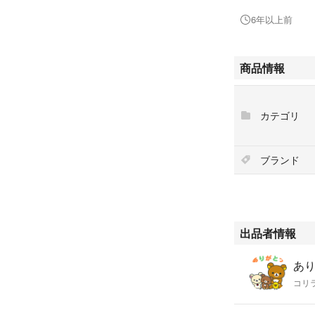
6年以上前
お値下げできませ
商品情報
同梱ならお値下げ
カテゴリ
#フェイスショッ
ブランド
#THE FACE SHO
#アイブロウ
#ブラウン
#韓国コスメ
#韓国
出品者情報
#ペンシル
あ
コリ