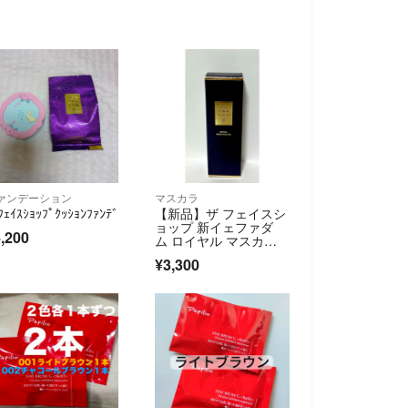
ァンデーション
マスカラ
ﾌｪｲｽｼｮｯﾌﾟｸｯｼｮﾝﾌｧﾝﾃﾞ
【新品】ザ フェイスシ
ョップ 新イェファダ
,200
ム ロイヤル マスカ
ラ ＥＸ1個
¥3,300