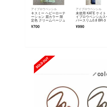
アイブロウペンシル
アイブロウペンシル
キスミー ヘビーローテ
未使用 KATE ケイト
ーション 眉カラー 限
イブロウペンシルス
定色 クリームベージュ
パースリム0.8 BR-3
チュラルブラウン 
¥700
¥990
け付き