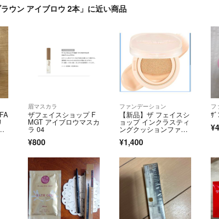
ブラウン アイブロウ 2本」に近い商品
眉マスカラ
ファンデーション
フ
FA
ザフェイスショップ F
【新品】ザ フェイスシ
ｻﾞ
リ
MGT アイブロウマスカ
ョップ インクラスティ
¥4
ダ
ラ 04
ングクッションファン
デーション
¥800
¥1,400