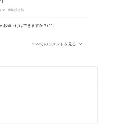
です
クマ
- 6年以上前
 お値下げはできますか？(^^;
すべてのコメントを見る
す
す！
クマ
- 6年以上前
たします
ン2本 在庫ありますでしょうか？