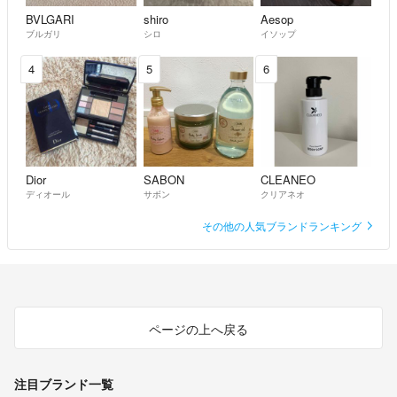
BVLGARI
shiro
Aesop
ブルガリ
シロ
イソップ
4
5
6
Dior
SABON
CLEANEO
ディオール
サボン
クリアネオ
その他の人気ブランドランキング
ページの上へ戻る
注目ブランド一覧