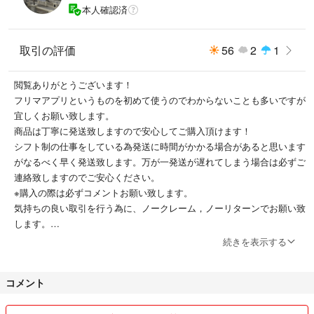
本人確認済
取引の評価
56
2
1
閲覧ありがとうございます！
フリマアプリというものを初めて使うのでわからないことも多いですが
宜しくお願い致します。
商品は丁寧に発送致しますので安心してご購入頂けます！
シフト制の仕事をしている為発送に時間がかかる場合があると思います
がなるべく早く発送致します。万が一発送が遅れてしまう場合は必ずご
連絡致しますのでご安心ください。
※購入の際は必ずコメントお願い致します。
気持ちの良い取引を行う為に、ノークレーム，ノーリターンでお願い致
します。
また，発送後の責任は負いかねますのでご了承頂ける方のみご購入をお
続きを表示する
願い致します。
コメント
※12/29〜1/3は発送をお休みさせて頂きます。