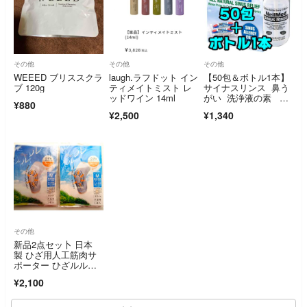
その他
その他
その他
WEEED ブリススクラ
laugh.ラフドット イン
【50包＆ボトル1本】
ブ 120g
ティメイトミスト レ
サイナスリンス 鼻う
ッドワイン 14ml
がい 洗浄液の素 鼻
¥880
洗浄 ②
¥2,500
¥1,340
その他
新品2点セッ卜 日本
製 ひざ用人工筋肉サ
ポーター ひざルル
ル M 白 保温 整体
¥2,100