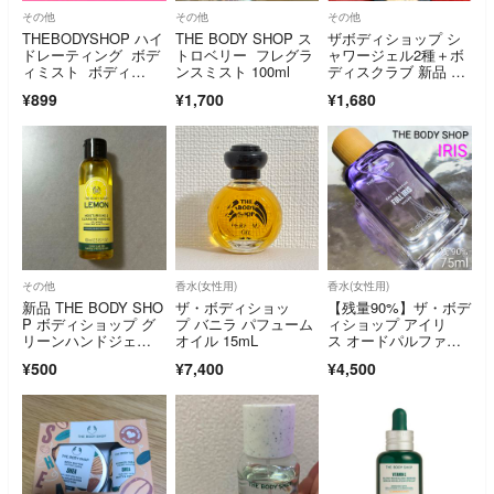
その他
その他
その他
THEBODYSHOP ハイ
THE BODY SHOP ス
ザボディショップ シ
ドレーティング ボデ
トロベリー フレグラ
ャワージェル2種＋ボ
ィミスト ボディ
ンスミスト 100ml
ディスクラブ 新品 未
用 美容液
開封
¥899
¥1,700
¥1,680
その他
香水(女性用)
香水(女性用)
新品 THE BODY SHO
ザ・ボディショッ
【残量90%】ザ・ボデ
P ボディショップ グ
プ バニラ パフューム
ィショップ アイリ
リーンハンドジェ
オイル 15mL
ス オードパルファ
ル レモン
ム 75ml
¥500
¥7,400
¥4,500