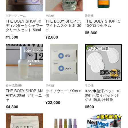
ボディクリーム
その他
美容液
THE BODY SHOP ボ
THE BODY SHOP ホ
THE BODY SHOP C
ディバターとシャワー
ワイトムスク EDT 30
10グロウセラム
クリームセット 50ml
ml
¥5,860
¥1,500
¥2,800
香水(女性用)
その他
その他
THE BODY SHOP AN
ライフウェーブX39 2
0727◆脇汗パット 10
ANYA 30ml アナーニ
個
0枚 汗取りパッド 汗
ャ
ジミ 防臭 汗対策
¥22,000
¥4,800
¥590