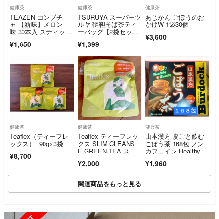
健康茶
健康茶
健康茶
TEAZEN コンブチ
TSURUYA スーパーツ
あじかん ごぼうのお
ャ 【新味】メロン
ルヤ 韃靼そば茶ティ
かげW 1袋30個
味 30本入 スティック
ーバッグ【2袋セッ
¥3,600
タイプ
ト】
¥1,650
¥1,399
健康茶
健康茶
健康茶
Teaflex（ティーフレ
Teaflex ティーフレッ
山本漢方 皮ごと飲む
ックス） 90g×3袋
クス SLIM CLEANS
ごぼう茶 168包 ノン
E GREEN TEA スリ
カフェイン Healthy
¥8,700
ムクレンズグリーンテ
¥2,000
¥1,960
ィー 45ｇ(15回分)
関連商品をもっと見る
SOLD OUT