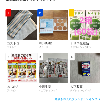
1
2
3
コストコ
MENARD
ナリス化粧品
コストコ
メナード
ナリスケショウヒン
4
5
6
あじかん
小川生薬
大正製薬
アジカン
オガワショウヤク
タイショウセイヤク
健康茶の人気ブランドランキング