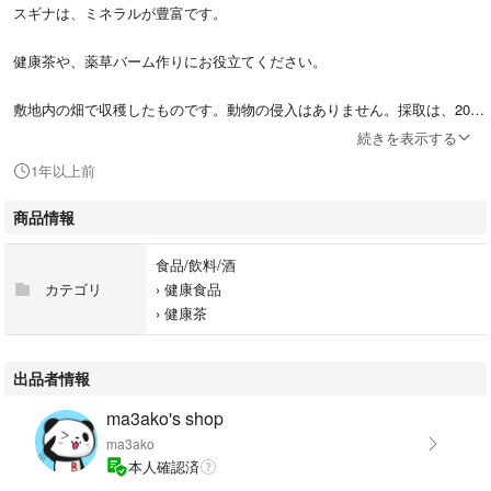
スギナは、ミネラルが豊富です。
健康茶や、薬草バーム作りにお役立てください。
敷地内の畑で収穫したものです。動物の侵入はありません。採取は、2024
年6月天日乾燥後保存袋で保管しています。
続きを表示する
ご注文後、包装して発送させて頂きます。
1年以上前
※保健所届け済み
商品情報
法的情報
分類 一般食品（医薬品ではない）
食品/飲料/酒
保健所届出不要品（確認済）
カテゴリ
›
健康食品
※食品衛生責任者取得済み。
›
健康茶
消費期限2025.12.30
出品者情報
ma3ako's shop
ma3ako
本人確認済