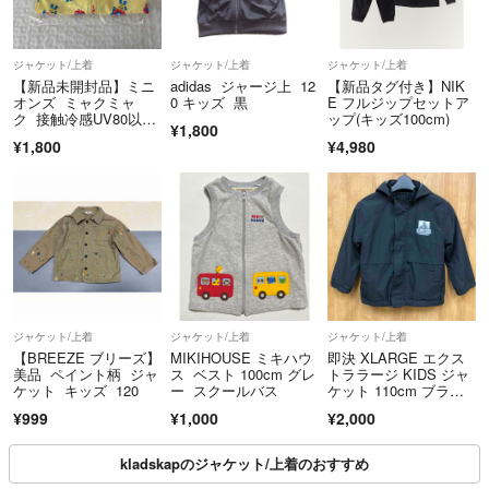
ジャケット/上着
ジャケット/上着
ジャケット/上着
【新品未開封品】ミニ
adidas ジャージ上 12
【新品タグ付き】NIK
オンズ ミャクミャ
0 キッズ 黒
E フルジップセットア
ク 接触冷感UV80以上
ップ(キッズ100cm)
¥1,800
パーカー130
¥1,800
¥4,980
ジャケット/上着
ジャケット/上着
ジャケット/上着
【BREEZE ブリーズ】
MIKIHOUSE ミキハウ
即決 XLARGE エクス
美品 ペイント柄 ジャ
ス ベスト 100cm グレ
トララージ KIDS ジャ
ケット キッズ 120
ー スクールバス
ケット 110cm ブラッ
ク
¥999
¥1,000
¥2,000
kladskapのジャケット/上着のおすすめ