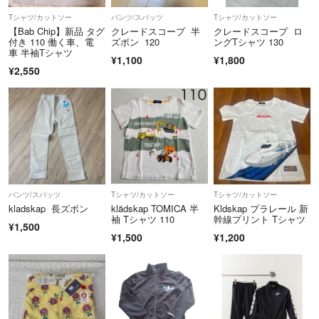
Tシャツ/カットソー
パンツ/スパッツ
Tシャツ/カットソー
【Bab Chip】新品 タグ
クレードスコープ 半
クレードスコープ ロ
付き 110 働く車、電
ズボン 120
ングTシャツ 130
車 半袖Tシャツ
¥1,100
¥1,800
¥2,550
パンツ/スパッツ
Tシャツ/カットソー
Tシャツ/カットソー
kladskap 長ズボン
klädskap TOMICA 半
Kldskap プラレール 新
袖 Tシャツ 110
幹線プリント Tシャツ
¥1,500
¥1,500
¥1,200