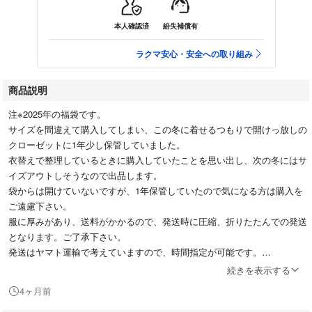
本人確認済
紛失補償有
ラクマ安心・安全への取り組み
商品説明
注※2025年の福袋です。
サイズを間違えて購入してしまい、この冬に着せるつもりで開けっ放しの
クローゼットに1年少し保管していました。
衣替えで整理しているときに購入していたことを思い出し、次の冬にはサ
イズアウトしそうなので出品します。
袋からは開けていないですが、1年保管していたので気になる方は購入を
ご遠慮下さい。
服に厚みがあり、送料がかかるので、発送時に圧縮、折りたたんでの発送
となります。ご了承下さい。
発送はヤマト運輸で考えていますので、時間指定が可能です。
単品購入も可能ですが、送料がかかるので
続きを表示する
ダウン4,000円
4ヶ月前
グレーアウター2,700円