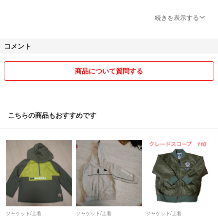
仕事をしている為、質問をされてもすぐにお答えできない場合がありま
続きを表示する
す。
住んでいる地域のゆうちょ銀行が平日のみしか空いておらず、ゆうパッ
コメント
クの土日祝の発送はできません。
＊ゆうちょ銀行前ポスト投函も最終15時30分に回収されるようになり
ました。
商品について質問する
購入のタイミングによっては発送に最長6日のお時間を頂戴する場合が
あります🙇‍♀
購入後はなるべく早く発送予定日の連絡をしたいと思っています。
こちらの商品もおすすめです
値下げは基本的に考えていません。おまとめ購入の場合のみ値引きいた
しますので購入前に連絡をよろしくお願い致します。購入後の値引きは
出来ません。ご了承下さい。
当方、家族を含めてタバコを吸いませんし、ペットもいません🚭
良かったら覗いてください😊
ジャケット/上着
ジャケット/上着
ジャケット/上着