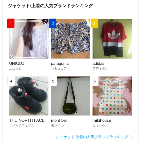
ジャケット/上着の人気ブランドランキング
1
2
3
UNIQLO
patagonia
adidas
ユニクロ
パタゴニア
アディダス
4
5
6
THE NORTH FACE
mont bell
mikihouse
ザノースフェイス
モンベル
ミキハウス
ジャケット/上着の人気ブランドランキング