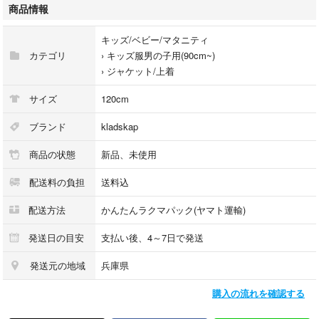
ズボン1,800円
商品情報
と割高になりますので、おまとめがお得になるように設定しています。
ご検討よろしくお願いします。
キッズ/ベビー/マタニティ
カテゴリ
›
キッズ服男の子用(90cm~)
›
ジャケット/上着
サイズ
120cm
ブランド
kladskap
商品の状態
新品、未使用
配送料の負担
送料込
配送方法
かんたんラクマパック(ヤマト運輸)
発送日の目安
支払い後、4～7日で発送
発送元の地域
兵庫県
購入の流れを確認する