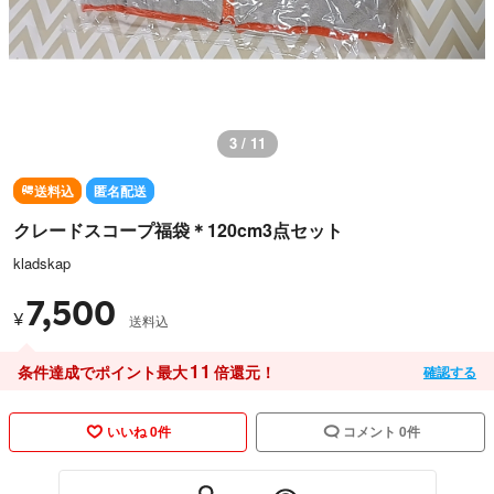
3 / 11
送料込
匿名配送
クレードスコープ福袋＊120cm3点セット
kladskap
7,500
¥
送料込
11
条件達成でポイント最大
倍還元！
確認する
いいね 0件
コメント 0件