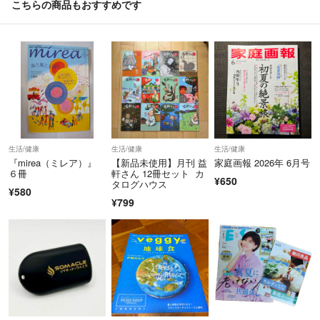
こちらの商品もおすすめです
生活/健康
生活/健康
生活/健康
『mirea（ミレア）』
【新品未使用】月刊 益
家庭画報 2026年 6月号
６冊
軒さん 12冊セット カ
¥650
タログハウス
¥580
¥799