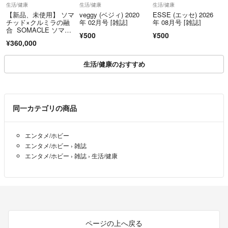
生活/健康
生活/健康
生活/健康
【新品、未使用】 ソマ
veggy (ベジィ) 2020
ESSE (エッセ) 2026
チッド×クルミラの融
年 02月号 [雑誌]
年 08月号 [雑誌]
合 SOMACLE ソマク
¥500
¥500
ル ブラック
¥360,000
生活/健康のおすすめ
同一カテゴリの商品
エンタメ/ホビー
エンタメ/ホビー
›
雑誌
エンタメ/ホビー
›
雑誌
›
生活/健康
ページの上へ戻る