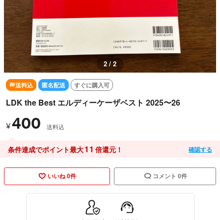
1 / 2
送料込
匿名配送
すぐに購入可
LDK the Best エルディーケーザベスト 2025〜26
400
¥
送料込
11
条件達成でポイント最大
倍還元！
確認する
いいね 0件
コメント 0件