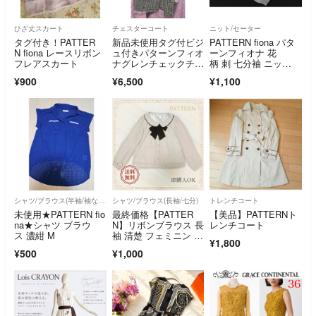
ひざ丈スカート
チェスターコート
ニット/セーター
タグ付き！PATTER
新品未使用タグ付ビジ
PATTERN fiona パタ
N fiona レースリボン
ュ付きパターンフィオ
ーンフィオナ 花
フレアスカート
ナグレンチェックチェ
柄 刺 七分袖 ニッ
スターコートM
ト セーター sizeM/グ
¥900
¥6,500
¥1,100
レー ■◇ レディース
シャツ/ブラウス(半袖/袖なし)
シャツ/ブラウス(長袖/七分)
トレンチコート
未使用★PATTERN fio
最終価格【PATTER
【美品】PATTERNト
na★シャツ ブラウ
N】リボンブラウス 長
レンチコート
ス 濃紺 M
袖 清楚 フェミニン 刺
¥1,800
繍 ビジュー
¥500
¥1,000