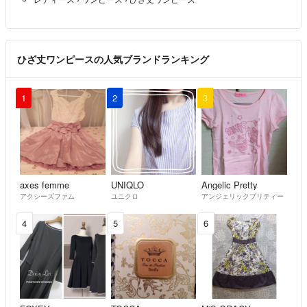
こんにちは。コメント失礼致します。
こちら色違い2枚おまとめですと、おいくらでお譲り頂けますでしょ
うか？
ひざ丈ワンピースの人気ブランドランキング
ぷひたん
- 3年弱前
1
2
3
axes femme
UNIQLO
Angelic Pretty
アクシーズファム
ユニクロ
アンジェリックプリティー
4
5
6