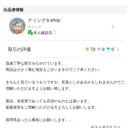
出品者情報
ティンク's shop
パターンフィオナと同じ会社の
ティンク
PATTEN というブランドのなります。
本人確認済
取引の評価
72
0
0
姉妹、親娘でペアで着るのも可愛いです。
迅速丁寧な取引を心がけています。
商品は小さく畳む場合もございますのでご了承ください。
数回着用
きちんと見ているつもりですが、見落としがあるかもしれませんのでご
おまとめ買いはお値引きしますので
理解いただけますようお願い致します。
コメントお願いします。
新品、未使用であっても店頭のものとは違います。
#160cm
家庭保管をご理解いただける方よろしくお願いします。
#花柄
#ギャラリービスコンティ
質問等あったら事前にお願いします。
#オプティ
続きを表示する