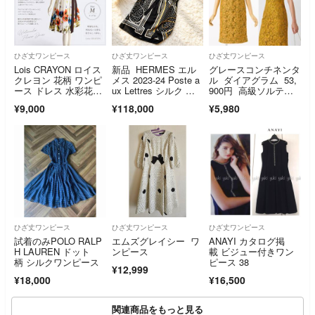
ひざ丈ワンピース
ひざ丈ワンピース
ひざ丈ワンピース
Lois CRAYON ロイス
新品 HERMES エル
グレースコンチネンタ
クレヨン 花柄 ワンピ
メス 2023-24 Poste a
ル ダイアグラム 53,
ース ドレス 水彩花
ux Lettres シルク ワ
900円 高級ソルティ
柄
ンピース ドレス 3
スレース ワンピー
¥9,000
¥118,000
¥5,980
6 ベルト
ス 日本製 36 S 結婚
式
ひざ丈ワンピース
ひざ丈ワンピース
ひざ丈ワンピース
試着のみPOLO RALP
エムズグレイシー ワ
ANAYI カタログ掲
H LAUREN ドット
ンピース
載 ビジュー付きワン
柄 シルクワンピース
ピース 38
¥12,999
¥18,000
¥16,500
関連商品をもっと見る