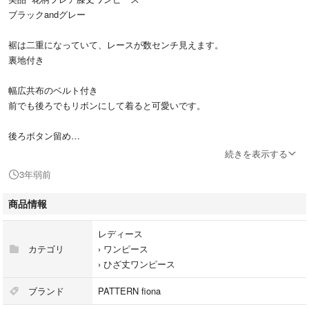
ブラックandグレー
裾は二重になっていて、レースが数センチ見えます。
裏地付き
幅広共布のベルト付き
前でも後ろでもリボンにして着ると可愛いです。
後ろボタン留め
かぶりで着るタイプ
続きを表示する
3年弱前
袖口もボタン留め
商品情報
付属のボタン付き
レディース
肩幅 36
カテゴリ
›
ワンピース
袖丈 40
›
ひざ丈ワンピース
身幅 46
着丈 98
ブランド
PATTERN fiona
ウエスト34〜42(ゴム)