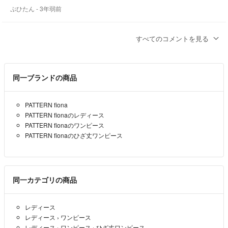
ぷひたん
- 3年弱前
こんばんは。
すべてのコメントを見る
変更致しました。
よろしくお願いします。
ティンク
- 3年弱前
出品者
同一ブランドの商品
ありがとうございます。
PATTERN fiona
おまとめ頂いてもよろしいでしょうか？
PATTERN fionaのレディース
後程になりますが購入させて頂きます！
PATTERN fionaのワンピース
PATTERN fionaのひざ丈ワンピース
ぷひたん
- 3年弱前
こんにちは。
2枚で2000円でいかがですか？
同一カテゴリの商品
よろしくお願いします。
ティンク
- 3年弱前
レディース
出品者
レディース
›
ワンピース
レディース
›
ワンピース
›
ひざ丈ワンピース