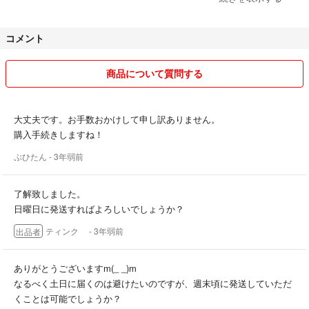
#フレアワンピース
#トランティアンソンモード
評価の悪い方とのお取引は致しかねます。
#ロペピクニック
コメント
気持ちの良いお取引よろしくお願いします。
#ピアノ
#発表会
商品について質問する
大丈夫です。お手数おかけして申し訳ありません。
購入手続きしますね！
ぷひたん
- 3年弱前
了解致しました。
日曜日に発送すればよろしいでしょうか？
ティンク
- 3年弱前
出品者
ありがとうございますm(_ _)m
なるべく土日に届くのは避けたいのですが、週末頃に発送していただ
くことは可能でしょうか？