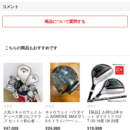
初期不良に関しましては、返品対応させていただきますので、安心して
コメント
お買い求めください！
不明点はコメントにてお願いします。
商品について質問する
【値下げ交渉について】
常識的な範囲であれば検討させていただきます。
お気軽にコメントください。
こちらの商品もおすすめです
具体的な金額を提示いただけると、お取り引きがスムーズに行なえます
ので、コメントにてお知らせください。
【専用・取り置きについて】
日中仕事をしていることもあり
基本的に、専用・取り置きについての対応はご遠慮いただいておりま
す。
購入に関しては、原則早い者勝ちでお願いします。
クラブ
クラブ
クラブ
人気☆キャロウェイ レ
キャロウェイ パラダイ
【新品】お得な2本セ
【発送日数について】
ディース用ゴルフクラ
ム AiSMOKE MAX D 1
ット ダイナミクスU
ブ セット☆初心者 女
0.5 ドライバーヘッド
T U3 18度 U5 23度
基本的に即日配送を心掛けております。
性右利きバッグ付 Call
のみ
¥47,000
¥24,980
¥19,999
商品によってはお日にち頂く場合がございます。
away ソレイル