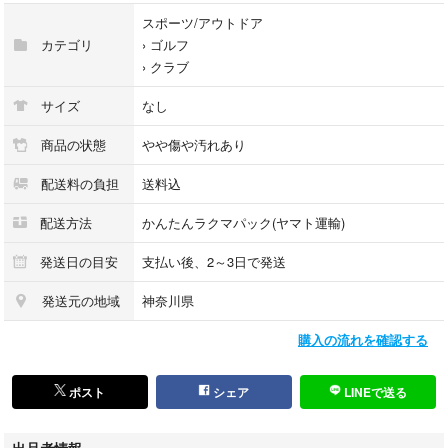
【おすすめポイント】
スポーツ/アウトドア
・高弾道でボールが上がりやすく、FWが苦手な方にも扱いやすいモデル
カテゴリ
›
ゴルフ
です
›
クラブ
・飛距離性能に定評のあるeggシリーズ
・ティーショット用クラブとしても使いやすい3Wです
サイズ
なし
商品の状態
やや傷や汚れあり
写真および、説明文に無いもの(外箱を含む)は付属いたしませんので、ご
配送料の負担
送料込
了承ください。
配送方法
かんたんラクマパック(ヤマト運輸)
なお、初期不良に関しては、商品購入後7日以内でしたら、返品対応させ
ていただきますので、安心してお買い求めください。
発送日の目安
支払い後、2～3日で発送
すり替え防止の観点から、シリアルナンバー及び、商品の特徴などを詳細
発送元の地域
神奈川県
に記録しております。
購入の流れを確認する
梱包に関しては、商品の規格により都度梱包資材を選択しております。
緩衝材に新聞紙や、リサイクルダンボールでの発送もごさいますので、ご
ポスト
シェア
LINEで送る
理解の程よろしくお願いいたします。
出品者情報