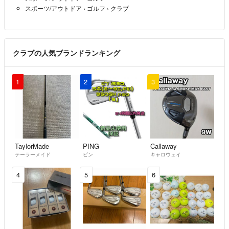
スポーツ/アウトドア
›
ゴルフ
›
クラブ
クラブの人気ブランドランキング
1
2
3
TaylorMade
PING
Callaway
テーラーメイド
ピン
キャロウェイ
4
5
6