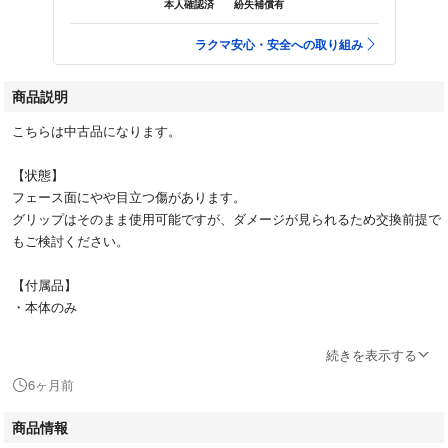
本人確認済
紛失補償有
ラクマ安心・安全への取り組み
商品説明
こちらは中古品になります。
【状態】
フェース面にやや目立つ傷があります。
グリップはそのまま使用可能ですが、ダメージが見られるため交換前提で
もご検討ください。
【付属品】
・本体のみ
【スペック】
続きを表示する
・番手：3W
6ヶ月前
・ロフト角：15°
・右利き用
商品情報