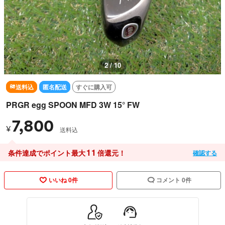
2 / 10
送料込
匿名配送
すぐに購入可
PRGR egg SPOON MFD 3W 15° FW
7,800
¥
送料込
11
条件達成でポイント最大
倍還元！
確認する
いいね 0件
コメント 0件