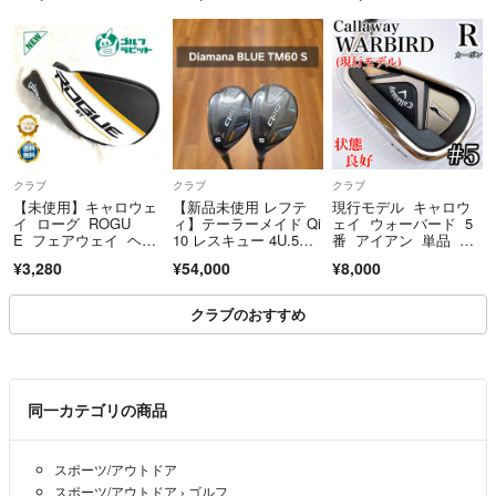
また、配送方法につきましても、ご指定いただければ対応させていただ
きます。
最後までお読みいただき、ありがとうございました^_^
クラブ
クラブ
クラブ
【未使用】キャロウェ
【新品未使用 レフテ
現行モデル キャロウ
イ ローグ ROGU
ィ】テーラーメイド Qi
ェイ ウォーバード 5
E フェアウェイ ヘッ
10 レスキュー 4U.5
番 アイアン 単品 純
ドカバー
U 純正S
正カーボン（R）
¥3,280
¥54,000
¥8,000
クラブのおすすめ
同一カテゴリの商品
スポーツ/アウトドア
スポーツ/アウトドア
›
ゴルフ