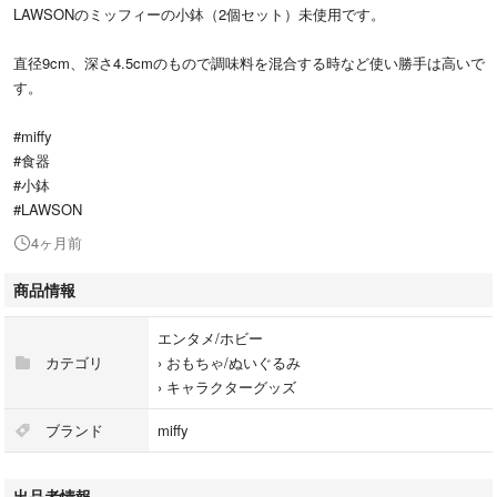
LAWSONのミッフィーの小鉢（2個セット）未使用です。
直径9cm、深さ4.5cmのもので調味料を混合する時など使い勝手は高いで
す。
#miffy
#食器
#小鉢
#LAWSON
4ヶ月前
商品情報
エンタメ/ホビー
カテゴリ
›
おもちゃ/ぬいぐるみ
›
キャラクターグッズ
ブランド
miffy
出品者情報