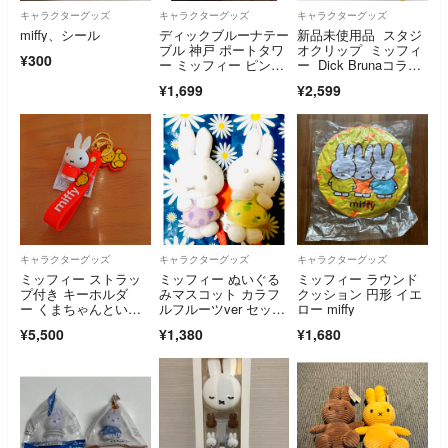
キャラクターグッズ
キャラクターグッズ
キャラクターグッズ
miffy、シール
ディックブルーナテー
新品未使用品 スタジ
ブル 神戸 ポートタワ
オクリップ ミッフィ
¥300
ー ミッフィー ピンバ
ー Dick Brunaコラ
ッジ
ボ カラビナ付きボア
¥1,699
¥2,599
ポーチ
キャラクターグッズ
キャラクターグッズ
キャラクターグッズ
ミッフィー ストラッ
ミッフィー ぬいぐる
ミッフィー ラウンド
プ付き キーホルダ
みマスコット カラフ
クッション 円形 イエ
ー くまちゃんといっ
ルフルーツver セッ
ロー miffy
しょ オレンジ TAITO
ト まとめ売り☆
¥5,500
¥1,380
¥1,680