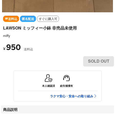
送料込
匿名配送
すぐに購入可
LAWSON ミッフィー小鉢 非売品未使用
miffy
950
¥
送料込
SOLD OUT
本人確認済
紛失補償有
ラクマ安心・安全への取り組み
商品説明