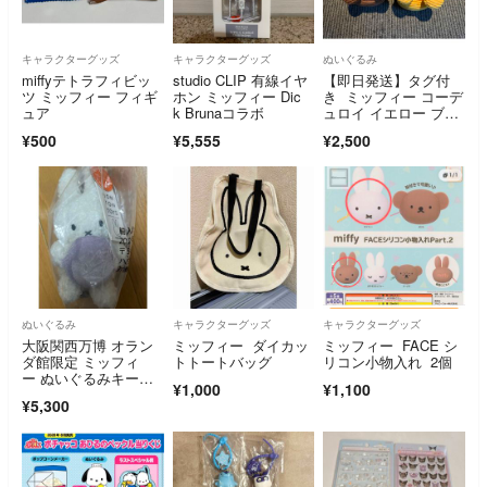
キャラクターグッズ
キャラクターグッズ
ぬいぐるみ
miffyテトラフィビッ
studio CLIP 有線イヤ
【即日発送】タグ付
ツ ミッフィー フィギ
ホン ミッフィー Dic
き ミッフィー コーデ
ュア
k Brunaコラボ
ュロイ イエロー ブラ
ウン セット
¥500
¥5,555
¥2,500
ぬいぐるみ
キャラクターグッズ
キャラクターグッズ
大阪関西万博 オラン
ミッフィー ダイカッ
ミッフィー FACE シ
ダ館限定 ミッフィ
トトートバッグ
リコン小物入れ 2個
ー ぬいぐるみキーホ
¥1,000
¥1,100
ルダー オーブ
¥5,300