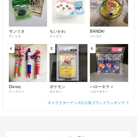
サンリオ
ちいかわ
BANDAI
サンリオ
チイカワ
バンダイ
4
5
6
Disney
ポケモン
ハローキティ
ディズニー
ポケモン
ハローキティ
キャラクターグッズの人気ブランドランキング