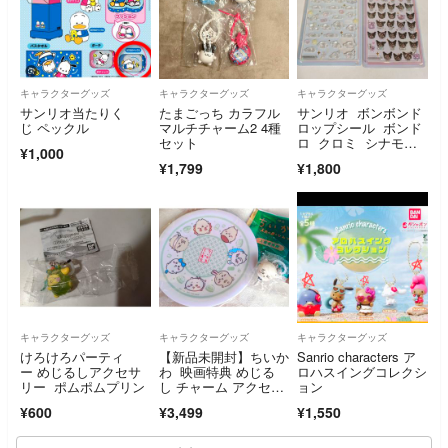
キャラクターグッズ
キャラクターグッズ
キャラクターグッズ
サンリオ当たりく
たまごっち カラフル
サンリオ ボンボンド
じ ペックル
マルチチャーム2 4種
ロップシール ボンド
セット
ロ クロミ シナモロ
¥1,000
ール セット
¥1,799
¥1,800
キャラクターグッズ
キャラクターグッズ
キャラクターグッズ
けろけろパーティ
【新品未開封】ちいか
Sanrio characters ア
ー めじるしアクセサ
わ 映画特典 めじる
ロハスイングコレクシ
リー ポムポムプリン
し チャーム アクセサ
ョン
リー ラッコ くら寿
¥600
¥3,499
¥1,550
司 お皿 全員集合