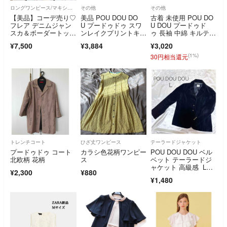
ロングワンピース/マキシワンピース
その他
その他
【美品】コーデ売り♡
美品 POU DOU DO
古着 未使用 POU DO
フレア デニムジャン
U プードゥドゥ スワ
U DOU プードゥド
スカ＆ボーダートップ
ンレイクプリントキュ
ゥ 長袖 中綿 キルティ
ス ロンT
ロットパンツ Mサイ
ングジャケット M ブ
¥7,500
¥3,884
¥3,020
ズ ホワイト レディー
ラック レディース
ス 古着 中古 USED
(1%)
30円相当還元
トレンチコート
ひざ丈ワンピース
テーラードジャケット
プードゥドゥ コート
カラシ色花柄ワンピー
POU DOU DOU ベル
北欧柄 花柄
ス
ベット テーラードジ
ャケット 高級感 Lサ
¥2,300
¥880
イズ
¥1,480