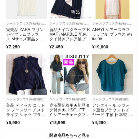
シャツ/ブラウス(半袖/袖なし)
シャツ/ブラウス(半袖/袖なし)
シャツ/ブラウス(半袖/袖なし)
完売品 ZARA フリン
新品ナイスクラップ R
ANAYI シアースラブ
ジペプラムブラウ
MAF /MARBLE 配色
ラッフル ブラウス wh
ス Mサイズ新品タグ
タイ付きフレア袖ブラ
ite 38
付き
ウス/NV
¥7,250
¥2,450
¥19,800
シャツ/ブラウス(半袖/袖なし)
シャツ/ブラウス(半袖/袖なし)
シャツ/ブラウス(半袖/袖なし)
美品 ティッカ コット
鹿沼憂妃着用★新品タ
アンタイトル シフォ
ン ノースリーブ スト
グ付き★JUSGLITT
ン重ねブラウス レイ
ライプ シャツ ブラウ
Y シアーチェックブラ
ヤード 半袖 日本製 ブ
ス フリー
ウス
ルーグリーン
¥5,980
¥13,999
¥4,280
関連商品をもっと見る