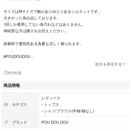
サイズはMサイズで幅がありゆとりあるシルエットです。
大きかった為出品しております。
1回しか着用してない為汚れなどはありません。
神経質な方は購入をお控えください。
綿素材で通気性ある為夏も涼しく着られます。
#POUDOUDOU
#プードゥドゥ
続きを表示する
#ドットブラウス
約3年前
#ブラウス
#半袖ブラウス
商品情報
レディース
カテゴリ
›
トップス
›
シャツ/ブラウス(半袖/袖なし)
ブランド
POU DOU DOU