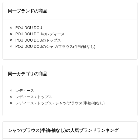
shomoon
- 約3年前
同一ブランドの商品
shomoon様
1900円では難しいでしょうか？
POU DOU DOU
POU DOU DOUのレディース
K
- 約3年前
出品者
POU DOU DOUのトップス
POU DOU DOUのシャツ/ブラウス(半袖/袖なし)
shomoon様
コメントありがとうございます！
身幅、65cm
着丈、56cm
同一カテゴリの商品
肩幅、35cm
になります。
レディース
ご確認よろしくお願い致します。
レディース
›
トップス
レディース
›
トップス
›
シャツ/ブラウス(半袖/袖なし)
K
- 約3年前
出品者
購入を考えていますが、1700円でお譲りいただけませんか？
シャツ/ブラウス(半袖/袖なし)の人気ブランドランキング
shomoon
- 約3年前