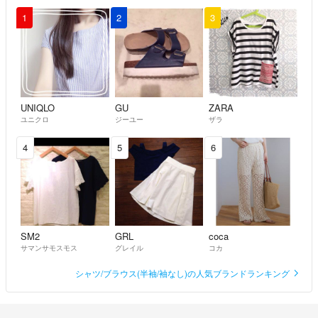
サイズの詳細を教えていただけますか？
1
2
3
ザックリで構いませんので身幅と着丈、肩幅をお願いします。
shomoon
- 約3年前
UNIQLO
GU
ZARA
ユニクロ
ジーユー
ザラ
4
5
6
SM2
GRL
coca
サマンサモスモス
グレイル
コカ
シャツ/ブラウス(半袖/袖なし)の人気ブランドランキング