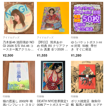
プ 4種セット
め
お返事等遅くなることもあるかと思いますが、精一杯よいお取引を心が
けます(*´꒳`*)
自分がされて嫌なことは、人にもしないようにしたいと思っています。
かわいいものが大好きです♡
お気に入りでももったいなくて使えないもの等も出品しています。
かわいがってくださる方大歓迎です！！
アイドルグッズ
アイドルグッズ
印刷物
家族のものも代理出品したりしています☺︎
乃木坂46 池田瑛紗 NO
【即日】 筒井あや
ゆうパケットポストmi
GI 2026 S/S Vol.46 コ
め 特典 A5 クリアファ
ni 封筒 50枚 帯付
不慣れな者なので、至らない点もあるかと思いますが、何卒お手柔らか
ースター風アクリルキ
イル 真夏 全ツ2026 乃
き すぐに発送
ーホルダー
木坂46
に、よろしくお願いいたします(*´ω｀*)♡
¥2,500
¥1,555
¥1,280
印刷物
印刷物
印刷物
猫の恩返し 2002年 映
DEATH NYC世界限定1
ボリス雑貨店 御朱印
画パンフレット スタジ
00枚アートポスター 証
帳 駿馬と妖怪 ヒグチ