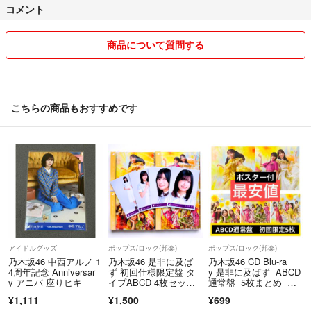
コメント
ミカ)
雑誌も基本プチプチはしません。
匿名配送、プチプチご希望の方はコメントでお知らせください。
商品について質問する
その分値上げになる場合もございます。
配送トラブルは責任を負いかねます。
リサイクル資材使用します。
こちらの商品もおすすめです
また、値下げ交渉にも応じますが、良識の範囲内でにてお願いします。
大幅な値下げ交渉はご遠慮ください。
ご理解お願いします。
コンビニ/ATM払いの際は、大体でも構いませんので、お日にちをお教
えいただけると助かります。
受取評価が遅くなると前もってわかる場合も、同様に事前にご連絡いた
だけると嬉しいです。
アイドルグッズ
ポップス/ロック(邦楽)
ポップス/ロック(邦楽)
購入したいと言って音信不通になる方が多々見られます。
乃木坂46 中西アルノ 1
乃木坂46 是非に及ば
乃木坂46 CD Blu-ra
コメント逃げや購入キャンセル避けてください。
4周年記念 Anniversar
ず 初回仕様限定盤 タ
y 是非に及ばず ABCD
y アニバ 座りヒキ
イプABCD 4枚セッ
通常盤 5枚まとめ 初
またお取り置きもなるべくなしでお願いします。
ト 封入特典 生写真付
回 ポスター付き 特典
¥1,111
¥1,500
¥699
き 五百城茉央 コン
付き 井上和 筒井あや