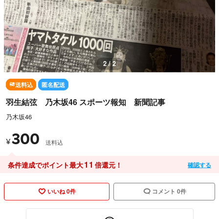
2 / 2
送料込
匿名配送
羽生結弦 乃木坂46 スポーツ報知 新聞記事
乃木坂46
300
¥
送料込
11
条件達成でポイント最大
倍還元！
確認する
いいね 0件
コメント 0件