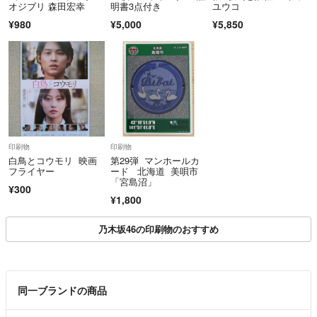
オジブリ 森田宏幸
明書3点付き
ユウコ
¥980
¥5,000
¥5,850
印刷物
印刷物
白鳥とコウモリ 映画
第29弾 マンホールカ
フライヤー
ード 北海道 美唄市
「宮島沼」
¥300
¥1,800
乃木坂46の印刷物のおすすめ
同一ブランドの商品