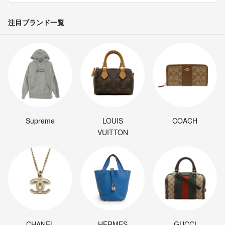
注目ブランド一覧
Supreme
LOUIS
COACH
VUITTON
CHANEL
HERMES
GUCCI