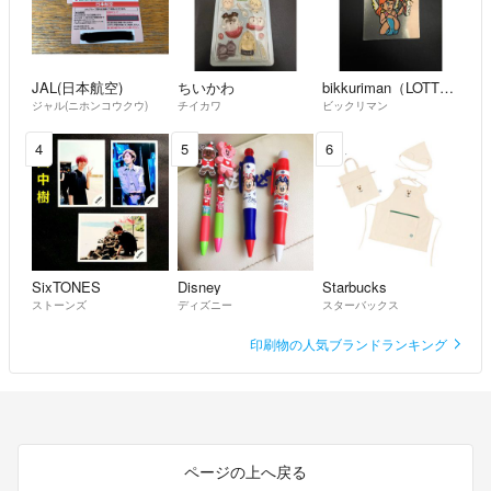
JAL(日本航空)
ちいかわ
bikkuriman（LOTTE）
ジャル(ニホンコウクウ)
チイカワ
ビックリマン
4
5
6
SixTONES
Disney
Starbucks
ストーンズ
ディズニー
スターバックス
印刷物の人気ブランドランキング
ページの上へ戻る