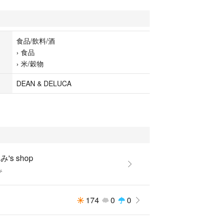
食品/飲料/酒
›
食品
›
米/穀物
DEAN & DELUCA
's shop
み
174
0
0