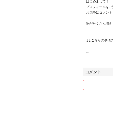
はじめまして！
プロフィールをご
お気軽にコメントして
物がたくさん増え
↓↓こちらの事項
＊コメントについ
くなる場合があり
コメント
＊長時間コメント
す。
＊1000円以下
＊おまとめ購入の
＊提示価格で即購