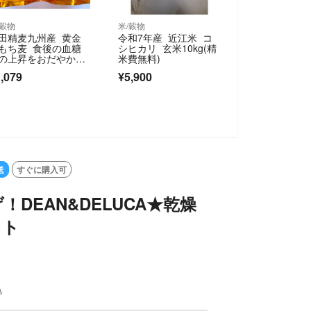
/穀物
米/穀物
田精麦九州産 黄金
令和7年産 近江米 コ
もち麦 食後の血糖
シヒカリ 玄米10kg(精
の上昇をおだやかに
米費無料)
る 機能性表示食
,079
¥5,900
 500g 2袋
送
すぐに購入可
！DEAN&DELUCA★乾燥
ット
込