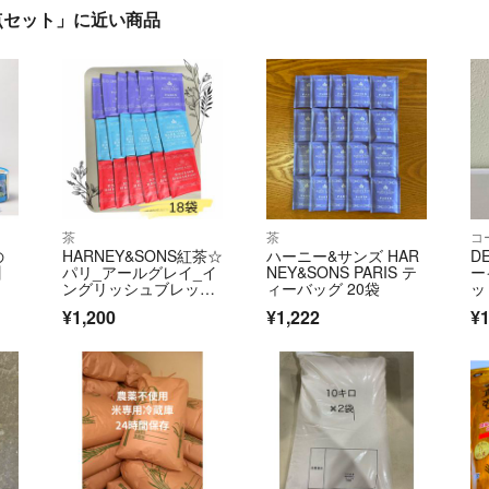
3点セット」に近い商品
茶
茶
コ
の
HARNEY&SONS紅茶☆
ハーニー&サンズ HAR
D
】
パリ_アールグレイ_イ
NEY&SONS PARIS テ
ー
ングリッシュブレック
ィーバッグ 20袋
ッ
ファスト
¥1,200
¥1,222
¥1