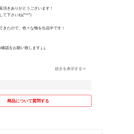
覧頂きありがとうございます！
下さいね(*^^*)
てきたので、色々な物を出品中です！
の確認をお願い致します↓↓
ては、早めの返信を心掛けておりますが、返信が遅
続きを表示する
ます。
の返信がない場合、削除させて頂く場合がありま
商品について質問する
の商品のお値下げはご遠慮下さい。
際には、お気持ちお値引きさせて頂きます。
入される方を優先とさせて頂きます。