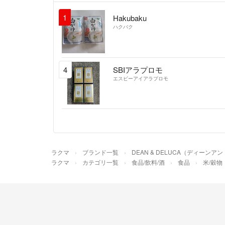
1
Hakubaku
ハクバク
4
SBIアラプロモ
エスビーアイアラプロモ
ラクマ
ブランド一覧
DEAN & DELUCA（ディーンア
ラクマ
カテゴリ一覧
食品/飲料/酒
食品
米/穀物