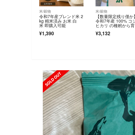
米/穀物
米/穀物
令和7年産ブレンド米 2
【数量限定残り僅か
kg 精米済み お米 白
令和7年産 100% コ
米 即購入可能
ヒカリ の種籾から
た 玄米 5キロ 保冷
¥1,390
¥3,132
理
SOLD OUT