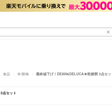
食品
米/穀物
最終値下げ！DEAN&DELUCA★乾燥粥 3点セッ
 3点セット