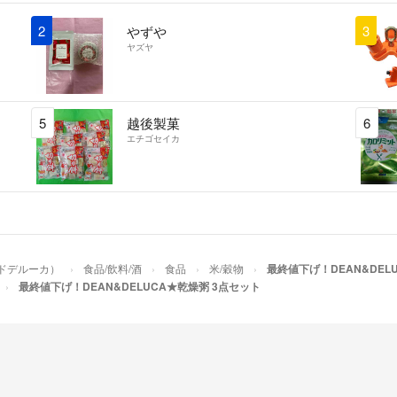
＊急に削除になる
2
3
やずや
ヤズヤ
最後まで読んで頂
5
越後製菓
6
エチゴセイカ
ンドデルーカ）
食品/飲料/酒
食品
米/穀物
最終値下げ！DEAN&DEL
最終値下げ！DEAN&DELUCA★乾燥粥 3点セット