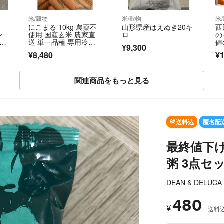
米/穀物
米/穀物
米
】
にこまる 10kg 農薬不
山形県産はえぬき20キ
西
シ
使用 国産玄米 農家直
ロ
の
育て
送 単一品種 専用冷蔵
値
¥9,300
庫管
庫
す
¥8,480
¥1
品
関連商品をもっと見る
SOLD OUT
送料込
匿名配
最終値下げ
粥 3点セ
DEAN & DELUCA
480
¥
送料