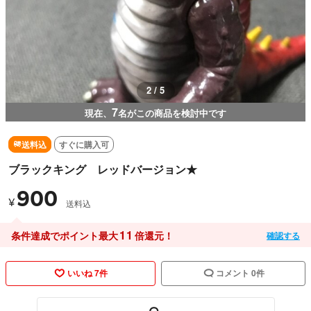
2 / 5
7
現在、
名がこの商品を検討中です
送料込
すぐに購入可
ブラックキング レッドバージョン★
900
¥
送料込
11
条件達成でポイント最大
倍還元！
確認する
いいね 7件
コメント 0件