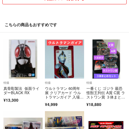
こちらの商品もおすすめです
特撮
特撮
特撮
真骨彫製法 仮面ライ
ウルトラマン 60周年
一番くじ ゴジラ 最恐
ダーBLACK RX
展 クリアカード ウル
怪獣王列伝 A賞 C賞 ラ
トラマンガイア 入場特
ストワン賞 ３体まとめ
¥13,300
典
セット
¥4,999
¥18,880