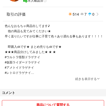
本人確認済
取引の評価
514
7
0
色んなおもちゃ商品出してます♪
他の商品も見てみてください★
早く送りたいですが仕事に子育て色々あり遅れる事もあります！！！！
即購入okです★ まとめ売りもokです★
★★★商品分けしてみました★ ★ ★
#ウルトラ怪獣ドラゲナイ
#仮面ライダードラゲナイ
#アメトイドラゲナイ
#レトロドラゲナイ
#サンリオドラゲナイ
続きを表示する
#ワンピースドラゲナイ
#ドラゴンボールドラゲナイ
コメント
商品について質問する