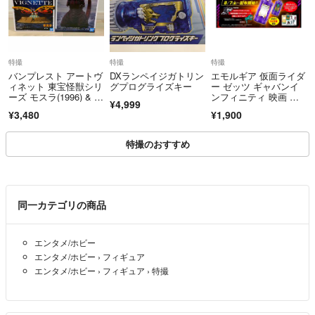
特撮
特撮
特撮
バンプレスト アートヴ
DXランペイジガトリン
エモルギア 仮面ライダ
ィネット 東宝怪獣シリ
グプログライズキー
ー ゼッツ ギャバンイ
ーズ モスラ(1996) & シ
ンフィニティ 映画 特
¥4,999
ン・ゴジラ(2016) 第4
典 ゲキドーエモルギ
¥3,480
¥1,900
形態 2種セット
ー・アポロン ムービー
スペシャル ver.
特撮のおすすめ
同一カテゴリの商品
エンタメ/ホビー
エンタメ/ホビー
›
フィギュア
エンタメ/ホビー
›
フィギュア
›
特撮